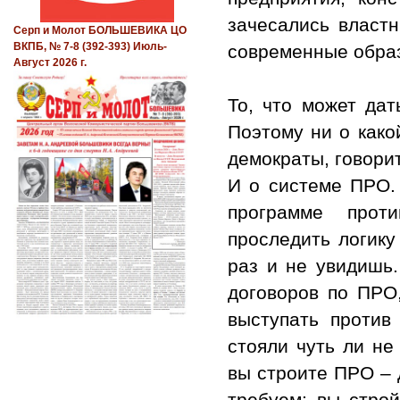
зачесались властн
Серп и Молот БОЛЬШЕВИКА ЦО
ВКПБ, № 7-8 (392-393) Июль-
современные обра
Август 2026 г.
То, что может дат
Поэтому ни о како
демократы, говорит
И о системе ПРО. 
программе проти
проследить логику
раз и не увидишь
договоров по ПРО,
выступать против
стояли чуть ли не
вы строите ПРО – 
требуем: вы строй