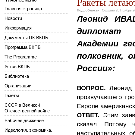
Ракеты летаю
ГЛАВНОЕ МЕНЮ
Главная страница
Подробности
Создано
28 Ноябрь 2
Леонид ИВА
Новости
Информация
дипломат 
Документы ЦК ВКПБ
Академии ге
Программа ВКПБ
полковник, 
The Programme
России»:
Устав ВКПБ
Библиотека
Организации
ВОПРОС.
Леонид Г
Газеты
прозвучавшего гро
СССР в Великой
Европе американс
Отечественной войне
ОТВЕТ.
Этим заяв
Рабочее движение
сказал. Потому 
Идеология, экономика,
наступательных, о