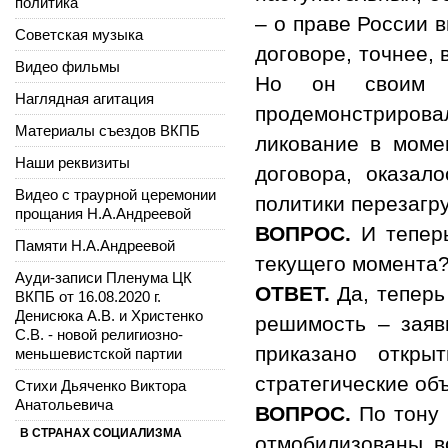
политика
– о праве России 
Советская музыка
договоре, точнее, 
Видео фильмы
Но он своим з
Наглядная агитация
продемонстрировал
Материалы съездов ВКПБ
ликование в моме
Наши реквизиты
договора, оказал
Видео с траурной церемонии
политики перезагру
прощания Н.А.Андреевой
ВОПРОС.
И теперь
Памяти Н.А.Андреевой
текущего момента
Ауди-записи Пленума ЦК
ОТВЕТ.
Да, теперь
ВКПБ от 16.08.2020 г.
Денисюка А.В. и Христенко
решимость – заяви
С.В. - новой религиозно-
приказано откры
меньшевистской партии
стратегические объ
Стихи Дьяченко Виктора
Анатольевича
ВОПРОС.
По тону 
В СТРАНАХ СОЦИАЛИЗМА
отмобилизованы в