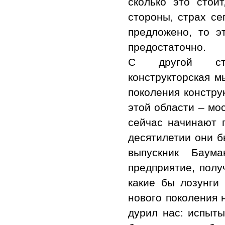
сколько это стои
стороны, страх се
предложено, то э
предостаточно.
С другой стор
конструкторская м
поколения констру
этой области – мо
сейчас начинают г
десятилетии они б
выпускник Баум
предприятие, полу
какие бы лозунги
нового поколения 
дурил нас: испыт