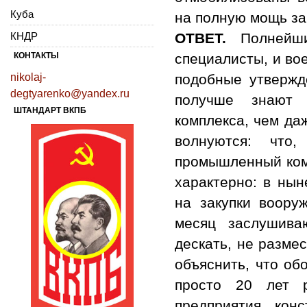
Куба
на полную мощь з
КНДР
ОТВЕТ.
Полнейши
КОНТАКТЫ
специалисты, и во
nikolaj-
подобные утвержд
degtyarenko@yandex.ru
получше знают 
ШТАНДАРТ ВКПБ
комплекса, чем да
волнуются: что
промышленный комп
характерно: в нын
на закупки воору
месяц заслушива
дескать, не разме
объяснить, что об
просто 20 лет р
предприятия, конс