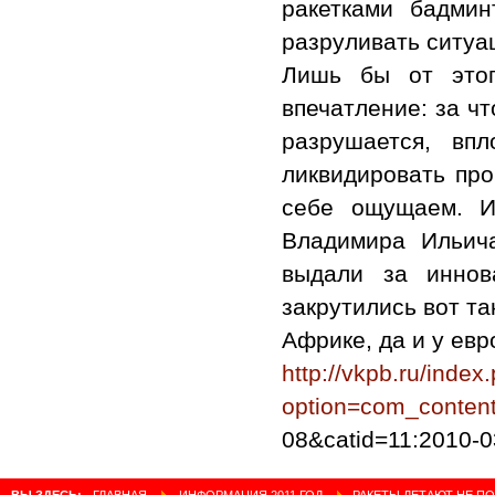
ракетками бадми
разруливать ситуа
Лишь бы от этог
впечатление: за ч
разрушается, вп
ликвидировать про
себе ощущаем. И
Владимира Ильич
выдали за иннов
закрутились вот та
Африке, да и у евр
http://vkpb.ru/index
option=com_content
08&catid=11:2010-0
ВЫ ЗДЕСЬ:
ГЛАВНАЯ
ИНФОРМАЦИЯ 2011 ГОД
РАКЕТЫ ЛЕТАЮТ НЕ П