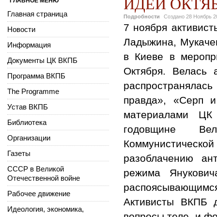
ИДЕИ ОКТЯ
ГЛАВНОЕ МЕНЮ
Главная страница
Подробности
Создано
28 Ноябрь 2
7 ноября активист
Новости
Ладыжина, Мукачев
Информация
в Киеве в меропр
Документы ЦК ВКПБ
Октября. Велась а
Программа ВКПБ
распространялась 
The Programme
правда», «Серп и
Устав ВКПБ
материалами Ц
Библиотека
годовщине Вел
Организации
Коммунистической 
Газеты
разоблачению ан
СССР в Великой
режима Янукович
Отечественной войне
распоясывающимс
Рабочее движение
Активисты ВКПБ д
Идеология, экономика,
вопросы теле- и ф