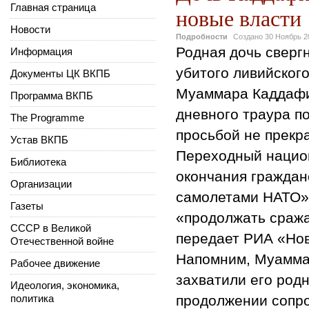
Главная страница
новые власти
Новости
Подробности
Создано
30 Ноябрь 2
Родная дочь свергн
Информация
убитого ливийског
Документы ЦК ВКПБ
Муаммара Каддафи 
Программа ВКПБ
дневного траура по
The Programme
просьбой не прекр
Устав ВКПБ
Переходный национ
Библиотека
окончания граждан
Организации
самолетами НАТО».
Газеты
«продолжать сража
СССР в Великой
передает РИА «Нов
Отечественной войне
Напомним, Муаммар
Рабочее движение
захватили его родн
Идеология, экономика,
политика
продолжении сопро