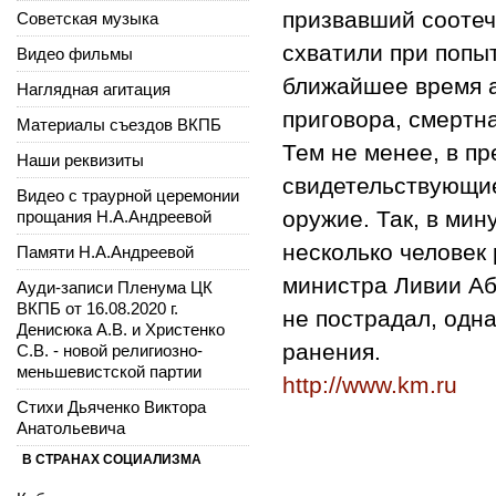
призвавший соотеч
Советская музыка
схватили при попы
Видео фильмы
ближайшее время а
Наглядная агитация
приговора, смертна
Материалы съездов ВКПБ
Тем не менее, в п
Наши реквизиты
свидетельствующие
Видео с траурной церемонии
оружие. Так, в мин
прощания Н.А.Андреевой
несколько человек
Памяти Н.А.Андреевой
министра Ливии Аб
Ауди-записи Пленума ЦК
ВКПБ от 16.08.2020 г.
не пострадал, одна
Денисюка А.В. и Христенко
ранения.
С.В. - новой религиозно-
меньшевистской партии
http://www.km.ru
Стихи Дьяченко Виктора
Анатольевича
В СТРАНАХ СОЦИАЛИЗМА