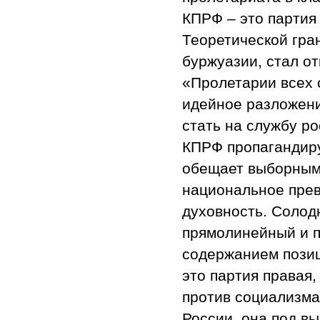
КПРФ – это партия
Теоретической гра
буржуазии, стал от
«Пролетарии всех с
идейное разложени
стать на службу р
КПРФ пропагандиру
обещает выборным 
национальное прев
духовность. Солод
прямолинейный и пр
содержанием позиц
это партия правая,
против социализма
России, она под в