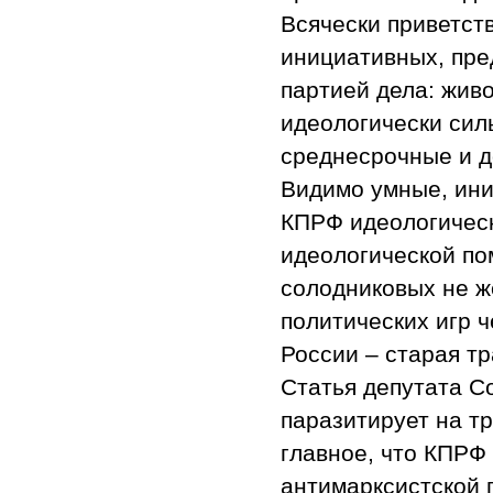
Всячески приветст
инициативных, пре
партией дела: жив
идеологически сил
среднесрочные и д
Видимо умные, ин
КПРФ идеологическ
идеологической пом
солодниковых не ж
политических игр 
России – старая т
Статья депутата С
паразитирует на т
главное, что КПРФ
антимарксистской 