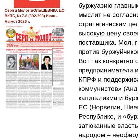
буржуазию главны
Серп и Молот БОЛЬШЕВИКА ЦО
мыслит не согласн
ВКПБ, № 7-8 (392-393) Июль-
Август 2026 г.
стратегическим цел
высокую цену свое
поставщика. Мол, 
против буржуйчико
Вот так конкретно 
предприниматели и
КПРФ и поддержива
коммунистов» (Андр
капитализма и бур
ЕС (Норвегии, Шве
Республике, и «бу
затюканные власть
народом – неофео