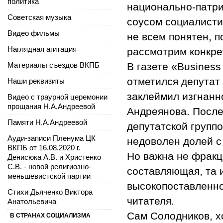
политика
национально-патри
Советская музыка
соусом социалисти
Видео фильмы
не всем понятен, 
Наглядная агитация
рассмотрим конкре
Материалы съездов ВКПБ
В газете «Business
отметился депутат
Наши реквизиты
заклеймил изгнанно
Видео с траурной церемонии
прощания Н.А.Андреевой
Андреянова. После
Памяти Н.А.Андреевой
депутатской группо
Ауди-записи Пленума ЦК
недоволен долей с
ВКПБ от 16.08.2020 г.
Но важна не фракц
Денисюка А.В. и Христенко
С.В. - новой религиозно-
составляющая, та 
меньшевистской партии
высокопоставленно
Стихи Дьяченко Виктора
читателя.
Анатольевича
Сам Солодников, х
В СТРАНАХ СОЦИАЛИЗМА