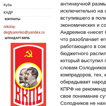
антинаучной размы
Куба
исключительно на 
КНДР
вступившего в пол
КОНТАКТЫ
экономических и с
nikolaj-
Андреянов «несет 
degtyarenko@yandex.ru
ШТАНДАРТ ВКПБ
что разоблачает е
работающего в сою
бюджетного распил
который выступил п
словам Солодников
компрадоров, тех,
обкрадывает народ.
КПРФ не рекоменду
свое понимание су
Солодников не нах