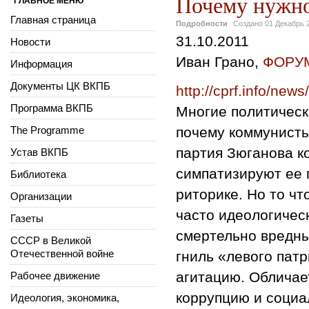
Почему нужн
ГЛАВНОЕ МЕНЮ
Главная страница
Подробности
Создано
01 Декабрь 
31.10.2011
Новости
Иван Грано,
ФОРУМ
Информация
Документы ЦК ВКПБ
http://cprf.info/new
Программа ВКПБ
Многие политическ
The Programme
почему коммунисты
партия Зюганова к
Устав ВКПБ
симпатизируют ее 
Библиотека
риторике. Но то чт
Организации
часто идеологичес
Газеты
смертельно вредны
СССР в Великой
Отечественной войне
гниль «левого пат
агитацию. Обличае
Рабочее движение
коррупцию и социа
Идеология, экономика,