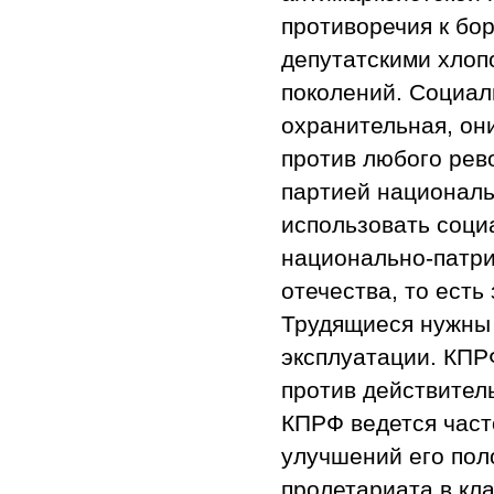
противоречия к бо
депутатскими хлоп
поколений. Социал
охранительная, он
против любого рев
партией националь
использовать соци
национально-патри
отечества, то есть
Трудящиеся нужны 
эксплуатации. КПРФ
против действител
КПРФ ведется част
улучшений его пол
пролетариата в кл