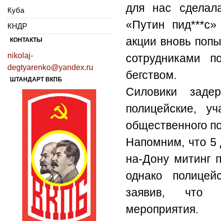
для нас сделала
Куба
«Путин пид***с»
КНДР
акции вновь поп
КОНТАКТЫ
nikolaj-
сотрудниками п
degtyarenko@yandex.ru
бегством.
ШТАНДАРТ ВКПБ
Силовики заде
полицейские, у
общественного п
Напомним, что 5
на-Дону митинг 
однако полицей
заявив, что т
мероприятия.