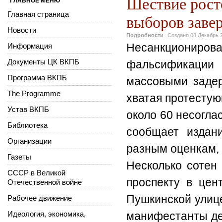
Шествие рост
ГЛАВНОЕ МЕНЮ
Главная страница
выборов заве
Новости
Подробности
Создано
08 Декабрь 
Несанкциониров
Информация
Документы ЦК ВКПБ
фальсификации
Программа ВКПБ
массовыми задер
The Programme
хватая протестую
Устав ВКПБ
около 60 несогл
Библиотека
сообщает издани
Организации
разным оценкам, 
Газеты
Несколько сотен
СССР в Великой
проспекту в цен
Отечественной войне
Пушкинской улице
Рабочее движение
Идеология, экономика,
манифестанты де