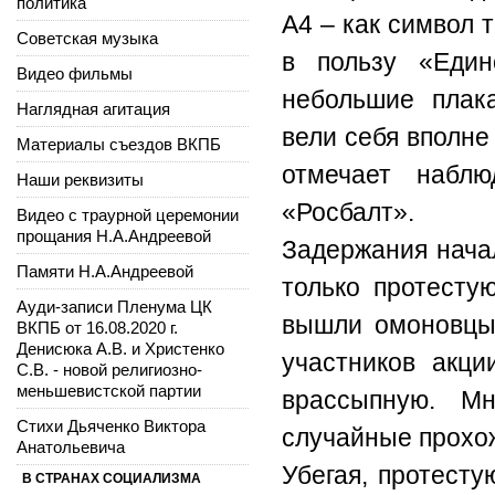
политика
А4 – как символ 
Советская музыка
в пользу «Един
Видео фильмы
небольшие плак
Наглядная агитация
вели себя вполне
Материалы съездов ВКПБ
отмечает набл
Наши реквизиты
«Росбалт».
Видео с траурной церемонии
прощания Н.А.Андреевой
Задержания начал
Памяти Н.А.Андреевой
только протесту
Ауди-записи Пленума ЦК
вышли омоновцы 
ВКПБ от 16.08.2020 г.
Денисюка А.В. и Христенко
участников акци
С.В. - новой религиозно-
меньшевистской партии
врассыпную. М
Стихи Дьяченко Виктора
случайные прохо
Анатольевича
Убегая, протесту
В СТРАНАХ СОЦИАЛИЗМА