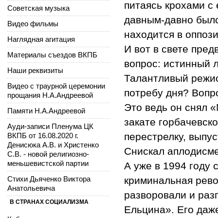
питаясь крохами с 
Советская музыка
давным-давно было
Видео фильмы
находится в оппози
Наглядная агитация
И вот в свете пре
Материалы съездов ВКПБ
вопрос: истинный 
Наши реквизиты
Талантливый режис
Видео с траурной церемонии
потребу дня? Вопр
прощания Н.А.Андреевой
Это ведь он снял «
Памяти Н.А.Андреевой
закате горбачевско
Ауди-записи Пленума ЦК
перестрелку, выпус
ВКПБ от 16.08.2020 г.
Денисюка А.В. и Христенко
Снискал аплодисме
С.В. - новой религиозно-
меньшевистской партии
А уже в 1994 году
Стихи Дьяченко Виктора
криминальная рево
Анатольевича
разворовали и раз
В СТРАНАХ СОЦИАЛИЗМА
Ельцина». Его даже