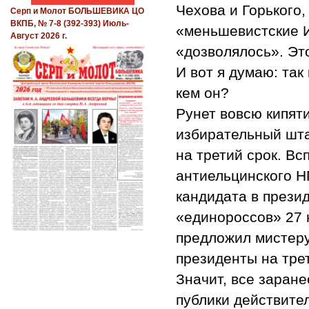
Чехова и Горького,
Серп и Молот БОЛЬШЕВИКА ЦО
ВКПБ, № 7-8 (392-393) Июль-
«меньшевистские И
Август 2026 г.
«дозволялось». Эт
И вот я думаю: так
кем он?
Рунет вовсю кипяти
избирательный шта
на третий срок. Вс
антиельцинского Н
кандидата в прези
«единороссов» 27 
предложил мистеру
президенты на трет
Значит, все заран
публики действител