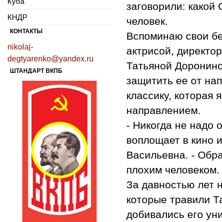
Куба
заговорили: какой
КНДР
человек.
КОНТАКТЫ
Вспоминаю свои бе
nikolaj-
актрисой, директо
degtyarenko@yandex.ru
Татьяной Дорониной
ШТАНДАРТ ВКПБ
защитить ее от нап
классику, которая 
направлением.
- Никогда не надо 
воплощает в кино и
Васильевна. - Обра
плохим человеком.
За давностью лет н
которые травили Та
добивались его уни