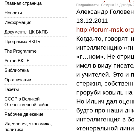
Главная страница
Подробности
Создано
14 Декабрь 
Александр Головен
Новости
13.12.2011
Информация
http://forum-msk.or
Документы ЦК ВКПБ
Когда-то, говорят,
Программа ВКПБ
интеллигенцию «гн
The Programme
«г…ном». Не отрица
Устав ВКПБ
имел в виду писат
Библиотека
и учителей. Это и 
Организации
стержня, собствен
Газеты
проруби
ковыль на 
СССР в Великой
Но Ильич дал оценк
Отечественной войне
будто про наши дни
Рабочее движение
интеллигенция в б
Идеология, экономика,
«генеральной лини
политика