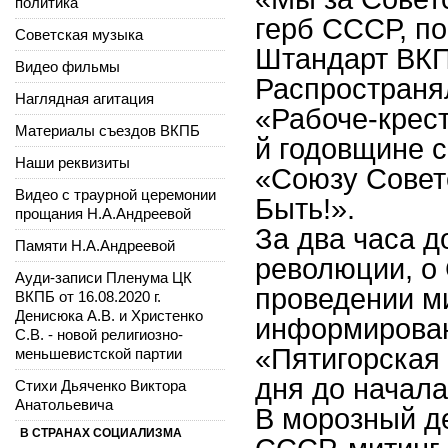
политика
герб СССР, по
Советская музыка
Штандарт ВКП
Видео фильмы
Распространял
Наглядная агитация
«Рабоче-крест
Материалы съездов ВКПБ
й годовщине с
Наши реквизиты
«Союзу Совет
Видео с траурной церемонии
Быть!».
прощания Н.А.Андреевой
За два часа д
Памяти Н.А.Андреевой
революции, о 
Ауди-записи Пленума ЦК
проведении м
ВКПБ от 16.08.2020 г.
Денисюка А.В. и Христенко
информирован
С.В. - новой религиозно-
«Пятигорская 
меньшевистской партии
дня до начала
Стихи Дьяченко Виктора
Анатольевича
В морозный де
В СТРАНАХ СОЦИАЛИЗМА