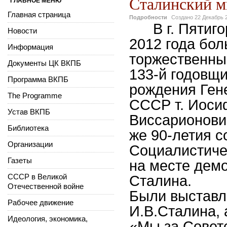
Сталинский ми
ГЛАВНОЕ МЕНЮ
Главная страница
Подробности
Создано
22 Декабрь 
В г. Пятиг
Новости
2012 года бо
Информация
торжественный
Документы ЦК ВКПБ
133-й годовщ
Программа ВКПБ
рождения Ген
The Programme
СССР т. Иоси
Устав ВКПБ
Виссарионович
Библиотека
же 90-летия 
Организации
Социалистиче
Газеты
на месте демо
СССР в Великой
Сталина.
Отечественной войне
Были выставл
Рабочее движение
И.В.Сталина, 
Идеология, экономика,
«Мы за Советс