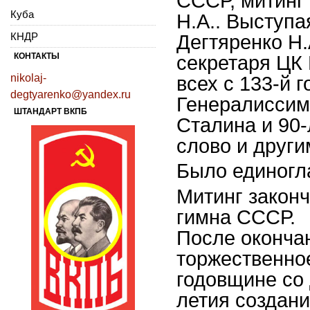
СССР, митинг 
Куба
Н.А.. Выступ
КНДР
Дегтяренко Н.
КОНТАКТЫ
секретаря ЦК 
nikolaj-
всех с 133-й 
degtyarenko@yandex.ru
Генералисси
ШТАНДАРТ ВКПБ
Сталина и 90
слово и друг
Было единогл
Митинг закон
гимна СССР.
После оконча
торжественно
годовщине со 
летия создан