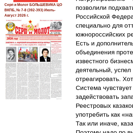
Серп и Молот БОЛЬШЕВИКА ЦО
позволили подхвати
ВКПБ, № 7-8 (392-393) Июль-
Российской Федера
Август 2026 г.
специально для от
южнороссийских ре
Есть и дополнител
объединения проте
известного бизнес
деятельный, успел
отреагировать. Хо
Система чувствует
задействовать запа
Реестровых казако
употребить как «н
Так или иначе, ка
Поэтому надо по в