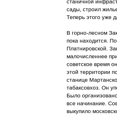
станичной инфраст
сады, строил жиль
Теперь этого уже д
В горно-лесном За
пока находится. По
Платнировской. За
малочисленнее прик
советское время о
этой территории п
станице Мартанск
табаксовхоз. Он у
Было организовано
все начинание. Со
выкупило московск