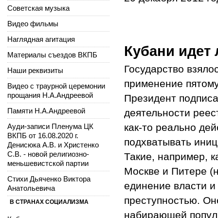
Советская музыка
Видео фильмы
Наглядная агитация
Кубани идет 
Материалы съездов ВКПБ
Государство взялос
Наши реквизиты
применение пятому
Видео с траурной церемонии
прощания Н.А.Андреевой
Президент подписа
Памяти Н.А.Андреевой
деятельности реес
как-то реально дей
Ауди-записи Пленума ЦК
ВКПБ от 16.08.2020 г.
подхватывать иниц
Денисюка А.В. и Христенко
С.В. - новой религиозно-
Такие, например, к
меньшевистской партии
Москве и Питере (
Стихи Дьяченко Виктора
единение власти и 
Анатольевича
преступностью. Он
В СТРАНАХ СОЦИАЛИЗМА
набирающей попул