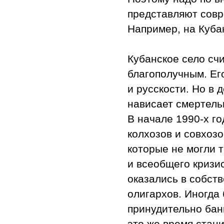
представляют совре
Например, на Кубан
Кубанское село сч
благополучным. Ег
и русскости. Но в
нависает смертель
В начале 1990-х г
колхозов и совхоз
которые не могли 
и всеобщего кризис
оказались в собст
олигархов. Иногда
принудительно бан
это же время стан