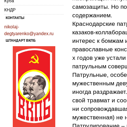
Куба
самозащиты. Но по
КНДР
содержанием.
КОНТАКТЫ
Краснодарские пат
nikolaj-
казаков-коллабора
degtyarenko@yandex.ru
интерес к бомжам 
ШТАНДАРТ ВКПБ
православные конс
х годов уже устал
патрульным соверш
Патрульные, особ
мужественным дев
иногда раздражает
свой травмат и соо
ни сопровождавшая
мужественная) не 
Патрулирование – 