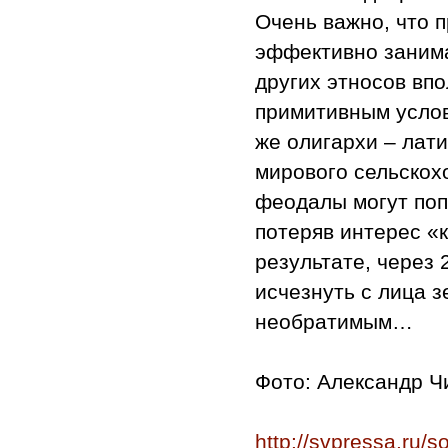
Очень важно, что 
эффективно занима
других этносов вп
примитивным услов
же олигархи – лат
мирового сельскох
феодалы могут попр
потеряв интерес «
результате, через 
исчезнуть с лица з
необратимым…
Фото: Александр 
http://svpressa.ru/so