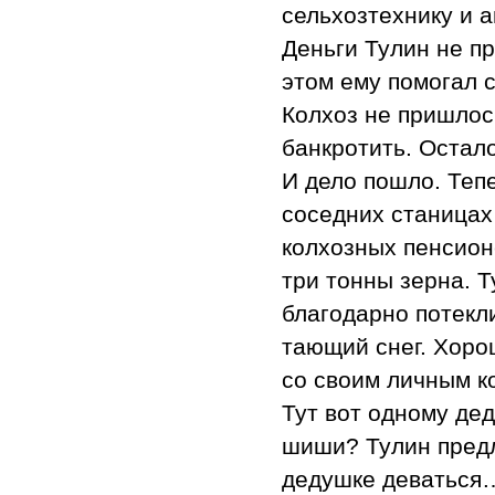
сельхозтехнику и а
Деньги Тулин не пр
этом ему помогал 
Колхоз не пришлос
банкротить. Остал
И дело пошло. Теп
соседних станицах
колхозных пенсион
три тонны зерна. Т
благодарно потекли
тающий снег. Хоро
со своим личным к
Тут вот одному де
шиши? Тулин предл
дедушке деваться