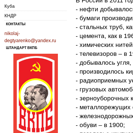
В России в 2011 го
Куба
- нефти добывалось
КНДР
- бумаги производи
КОНТАКТЫ
- стальных труб, ка
nikolaj-
- цемента, как в 19
degtyarenko@yandex.ru
- химических нитей 
ШТАНДАРТ ВКПБ
- телевизоров – в 1
- добывалось угля, 
- производилось ки
- радиоприемных ус
- грузовых автомоб
- зерноуборочных к
- металлорежущих с
- железнодорожных
- обуви – в 1900;