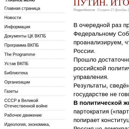
ПУТИН. ИТ
ГЛАВНОЕ МЕНЮ
Главная страница
Подробности
Создано
27 Декабрь 
Новости
В очередной раз п
Информация
Федеральному Соб
Документы ЦК ВКПБ
проанализируем, ч
Программа ВКПБ
России.
The Programme
Прошло достаточно
Устав ВКПБ
российской полити
Библиотека
управления.
Организации
Результаты, сведё
Газеты
государстве не гов
СССР в Великой
В политической ж
Отечественной войне
партократия («парт
Рабочее движение
попирает конститу
Идеология, экономика,
Россия не демократ