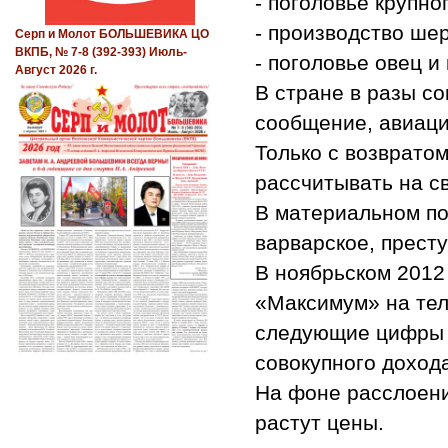
- поголовье крупног
- производство шер
Серп и Молот БОЛЬШЕВИКА ЦО
ВКПБ, № 7-8 (392-393) Июль-
- поголовье овец и
Август 2026 г.
В стране в разы с
сообщение, авиаци
Только с возврато
рассчитывать на с
В материальном по
варварское, прест
В ноябрьском 2012
«Максимум» на тел
следующие цифры –
совокупного дохода
На фоне расслоени
растут цены.