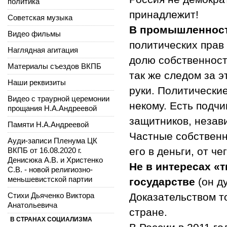
политика
принадлежит!
Советская музыка
В промышленност
Видео фильмы
политических прав
Наглядная агитация
долю собственности
Материалы съездов ВКПБ
так же следом за э
Наши реквизиты
руки. Политически
Видео с траурной церемонии
некому. Есть подч
прощания Н.А.Андреевой
защитников, незав
Памяти Н.А.Андреевой
Частные собственн
Ауди-записи Пленума ЦК
его в деньги, от ч
ВКПБ от 16.08.2020 г.
Денисюка А.В. и Христенко
Не в интересах «
С.В. - новой религиозно-
меньшевистской партии
государстве
(он д
Стихи Дьяченко Виктора
Доказательством т
Анатольевича
стране.
В СТРАНАХ СОЦИАЛИЗМА