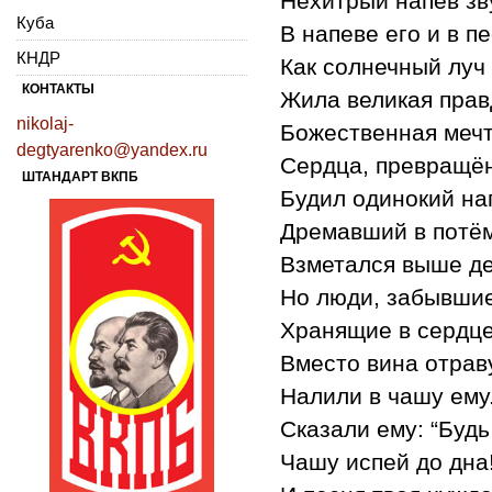
Нехитрый напев зв
Куба
В напеве его и в пе
КНДР
Как солнечный луч 
КОНТАКТЫ
Жила великая прав
nikolaj-
Божественная мечт
degtyarenko@yandex.ru
Сердца, превращён
ШТАНДАРТ ВКПБ
Будил одинокий на
Дремавший в потё
Взметался выше де
Но люди, забывшие
Хранящие в сердце
Вместо вина отрав
Налили в чашу ему
Сказали ему: “Будь
Чашу испей до дна