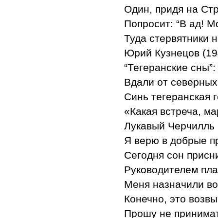
Один, придя на Ст
Попросит: “В ад! 
Туда стервятники 
Юрий Кузнецов (194
“Тегеранские сны”:
Вдали от северных
Синь тегеранская г
«Какая встреча, ма
Лукавый Черчилль 
Я верю в добрые п
Сегодня сон присн
Руководителем пл
Меня назначили во
Конечно, это возв
Прошу не принимат