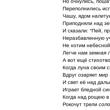
Но очнулись, поша
Переполнились исп
Чашу, ядом налиту
Приподняли над з
И сказали: “Пей, п
Неразбавленную уч
Не хотим небесной
Легче нам земная л
А вот ещё стихотв
Когда луна своим 
Вдруг озаряет мир
И свет её над дал
Играет бледной си
Когда над рощею в
Рокочут трели сол