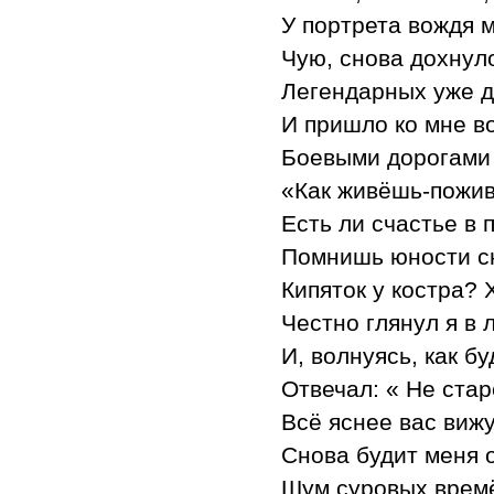
У портрета вождя 
Чую, снова дохнул
Легендарных уже дл
И пришло ко мне в
Боевыми дорогами
«Как живёшь-пожив
Есть ли счастье в
Помнишь юности с
Кипяток у костра? 
Честно глянул я в 
И, волнуясь, как б
Отвечал: « Не стар
Всё яснее вас вижу
Снова будит меня 
Шум суровых времё