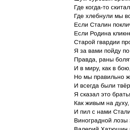
Где когда-то скита
Где хлебнули мы во
Если Сталин поклич
Если Родина кликне
Старой гвардии пр
Я за вами пойду п
Правда, раны болят
И в миру, как в бо
Но мы правильно ж
И всегда были твё
Я сказал это брать
Как живым на духу,
И пил с нами Сталин
Виноградной лозы 
Валерий Хатюшин в 