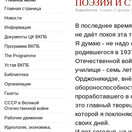
ПОЭЗИЯ И 
ГЛАВНОЕ МЕНЮ
Главная страница
Подробности
Создано
27 Декабрь 
Новости
В последнее время
Информация
не даёт покоя эта 
Документы ЦК ВКПБ
Я думаю - не надо 
Программа ВКПБ
родившегося в 193
The Programme
Отечественной вой
Устав ВКПБ
училище - семь ле
Библиотека
Орджоникидзе, внё
Организации
обороноспособности
Газеты
проработавшего в 
СССР в Великой
это главный творе
Отечественной войне
которой я поклоня
Рабочее движение
своих дней.
Идеология, экономика,
И вот сегодня, на 