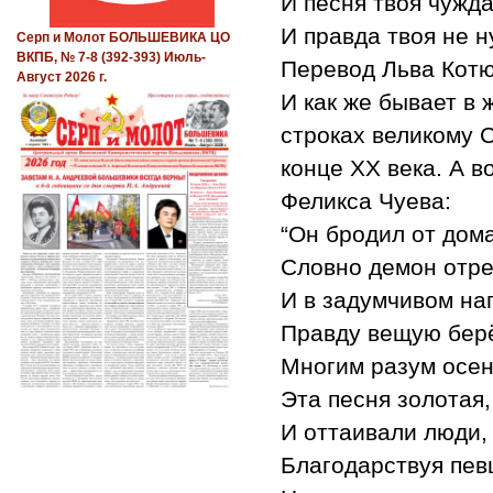
И песня твоя чужда
И правда твоя не н
Серп и Молот БОЛЬШЕВИКА ЦО
ВКПБ, № 7-8 (392-393) Июль-
Перевод Льва Кот
Август 2026 г.
И как же бывает в 
строках великому 
конце XX века. А в
Феликса Чуева:
“Он бродил от дома
Словно демон отр
И в задумчивом на
Правду вещую берё
Многим разум осе
Эта песня золотая,
И оттаивали люди,
Благодарствуя пев