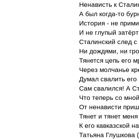
Ненависть к Стали
А был когда-то бурн
История - не прим
И не глупый затёрт
Сталинский след с
Ни дождями, ни гр
Тянется цепь его 
Через молчанье кр
Думал свалить его
Сам свалился! А С
Что теперь со мно
От ненависти приш
Тянет и тянет меня 
К его кавказской н
Татьяна Глушкова (