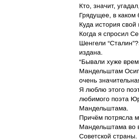
Кто, значит, угадал
Грядущее, в каком 
Куда история свой
Когда я спросил Се
Шенгели “Сталин”?»
издана.
“Бывали хуже време
Мандельштам Осип 
очень значительна
Я люблю этого поэ
любимого поэта Юр
Мандельштама.
Причём потрясла м
Мандельштама во в
Советской страны.