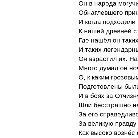
Он в народа могуч
Обнаглевшего прин
И когда подходили
К нашей древней с
Где нашёл он таки
И таких легендарн
Он взрастил их. Н
Много думал он ноч
О, к каким грозов
Подготовлены были
И в боях за Отчизн
Шли бесстрашно на
За его справедлив
За великую правду 
Как высоко вознёс 