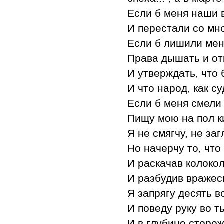
Если б меня наши 
И перестали со мн
Если б лишили мен
Права дышать и от
И утверждать, что 
И что народ, как су
Если б меня смели
Пищу мою на пол ки
Я не смягчу, не за
Но начерчу то, что
И раскачав колокол
И разбудив вражес
Я запрягу десять в
И поведу руку во ть
И в глубине сторо