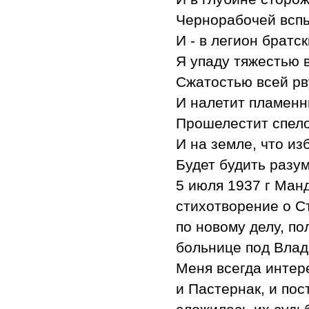
Чернорабочей вспы
И - в легион братс
Я упаду тяжестью 
Сжатостью всей рв
И налетит пламенн
Прошелестит спело
И на земле, что из
Будет будить разум
5 июля 1937 г Ман
стихотворение о Ст
по новому делу, по
больнице под Влади
Меня всегда интер
и Пастернак, и пос