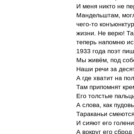
И меня никто не пе
Мандельштам, могл
чего-то конъюнктур
жизни. Не верю! Та
теперь напомню и
1933 года поэт пиш
Мы живём, под соб
Наши речи за деся
А где хватит на по
Там припомнят кре
Его толстые пальцы
А слова, как пудов
Тараканьи смеются
И сияют его голен
А вокруг его сброд