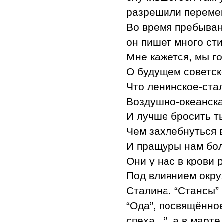
разрешили перемен
Во время пребыван
он пишет много сти
Мне кажется, мы г
О будущем советск
Что ленинское-стал
Воздушно-океанска
И лучше бросить т
Чем захлебнуться 
И пращуры нам бо
Они у нас в крови 
Под влиянием окру
Сталина. “Стансы” 
“Ода”, посвящённо
спеха...”, а в марте