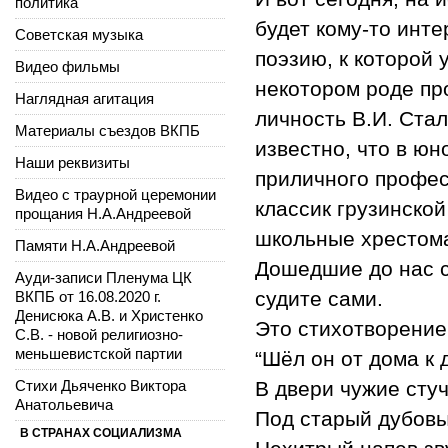
политика
будет кому-то инте
Советская музыка
поэзию, к которой 
Видео фильмы
некотором роде пр
Наглядная агитация
личность В.И. Ста
Материалы съездов ВКПБ
известно, что в юн
Наши реквизиты
приличного профес
Видео с траурной церемонии
классик грузинско
прощания Н.А.Андреевой
школьные хрестом
Памяти Н.А.Андреевой
Дошедшие до нас с
Ауди-записи Пленума ЦК
судите сами.
ВКПБ от 16.08.2020 г.
Денисюка А.В. и Христенко
Это стихотворение 
С.В. - новой религиозно-
меньшевистской партии
“Шёл он от дома к 
Стихи Дьяченко Виктора
В двери чужие стуч
Анатольевича
Под старый дубов
В СТРАНАХ СОЦИАЛИЗМА