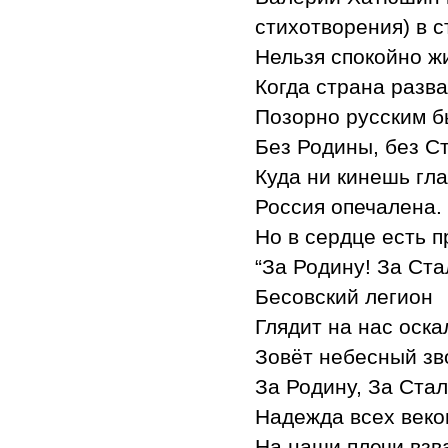
стихотворения) в с
Нельзя спокойно ж
Когда страна разв
Позорно русским б
Без Родины, без С
Куда ни кинешь гла
Россия опечалена.
Но в сердце есть п
“За Родину! За Ста
Бесовский легион
Глядит на нас оска
Зовёт небесный зв
За Родину, За Стал
Надежда всех веко
На наши плечи взв