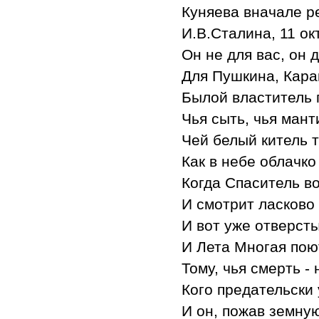
Куняева вначале р
И.В.Сталина, 11 ок
Он не для вас, он 
Для Пушкина, Кара
Былой властитель 
Чья сыть, чья мант
Чей белый китель т
Как в небе облачко 
Когда Спаситель в
И смотрит ласково
И вот уже отверст
И Лета Многая пою
Тому, чья смерть - 
Кого предательски 
И он, пожав земную