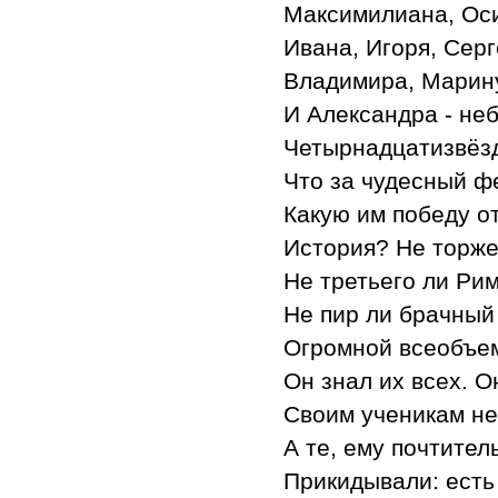
Максимилиана, Оси
Ивана, Игоря, Серг
Владимира, Марину
И Александра - не
Четырнадцатизвёзд
Что за чудесный ф
Какую им победу о
История? Не торже
Не третьего ли Ри
Не пир ли брачный
Огромной всеобъ
Он знал их всех. О
Своим ученикам н
А те, ему почтител
Прикидывали: есть