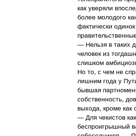
как уверяли впосл
более молодого кан
фактически одинок
правительственные
— Нельзя в таких д
человек из тогдаш
слишком амбициозн
Но то, с чем не сп
лишним года у Пути
бывшая партноменк
собственность, дов
выхода, кроме как 
— Для чекистов ка
беспроигрышный ва
собеседников. — П