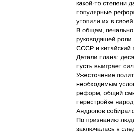
какой-то степени 
популярные реформ
утопили их в своей
В общем, печально
руководящей роли 
СССР и китайский 
Детали плана: дес
пусть выиграет си
Ужесточение полит
необходимым усло
реформ, общий смы
перестройке народн
Андропов собиралс
По признанию люде
заключалась в сл