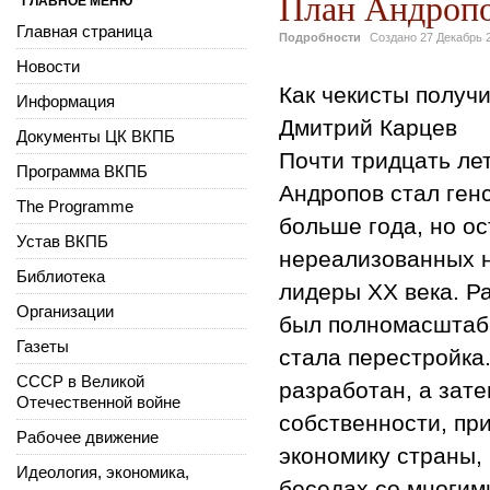
План Андроп
ГЛАВНОЕ МЕНЮ
Главная страница
Подробности
Создано
27 Декабрь 
Новости
Как чекисты получ
Информация
Дмитрий Карцев
Документы ЦК ВКПБ
Почти тридцать лет
Программа ВКПБ
Андропов стал ген
The Programme
больше года, но ос
Устав ВКПБ
нереализованных н
Библиотека
лидеры XX века. Р
Организации
был полномасштаб
Газеты
стала перестройка.
СССР в Великой
разработан, а зат
Отечественной войне
собственности, при
Рабочее движение
экономику страны,
Идеология, экономика,
беседах со многим