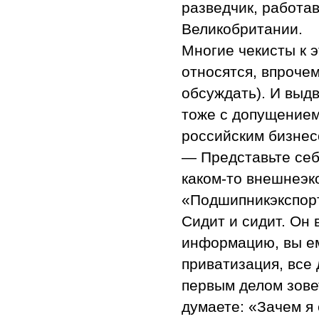
разведчик, работа
Великобритании.
Многие чекисты к 
относятся, впрочем
обсуждать). И выд
тоже с допущением
российским бизнес
— Представьте себе
каком-то внешнеэк
«Подшипникэкспорте
Сидит и сидит. Он
информацию, вы ем
приватизация, все
первым делом зовет
думаете: «Зачем я 