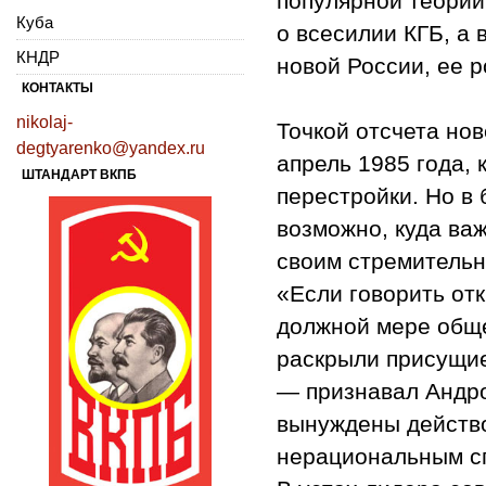
популярной теории
Куба
о всесилии КГБ, а
КНДР
новой России, ее 
КОНТАКТЫ
nikolaj-
Точкой отсчета но
degtyarenko@yandex.ru
апрель 1985 года,
ШТАНДАРТ ВКПБ
перестройки. Но в
возможно, куда ва
своим стремительн
«Если говорить отк
должной мере обще
раскрыли присущие
— признавал Андро
вынуждены действо
нерациональным сп