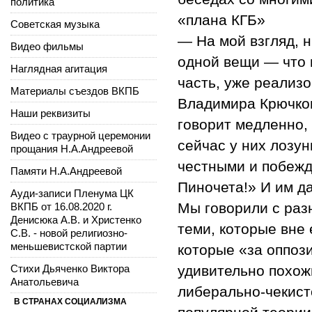
политика
«плана КГБ»
Советская музыка
— На мой взгляд, 
Видео фильмы
одной вещи — что и
Наглядная агитация
часть, уже реализ
Материалы съездов ВКПБ
Владимира Крючков
Наши реквизиты
говорит медленно,
Видео с траурной церемонии
сейчас у них лозу
прощания Н.А.Андреевой
честными и побежд
Памяти Н.А.Андреевой
Пиночета!» И им д
Ауди-записи Пленума ЦК
Мы говорили с разн
ВКПБ от 16.08.2020 г.
Денисюка А.В. и Христенко
теми, которые вне 
С.В. - новой религиозно-
меньшевистской партии
которые «за оппози
Стихи Дьяченко Виктора
удивительно похож
Анатольевича
либерально-чекистс
В СТРАНАХ СОЦИАЛИЗМА