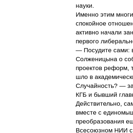
науки.
Именно этим многи
спокойное отношен
активно начали за
первого либеральн
— Посудите сами: 
Солженицына о соб
проектов реформ, т
шло в академически
Случайность? — за
КГБ и бывший гла
Действительно, са
вместе с единомы
преобразования еще
Всесоюзном НИИ си