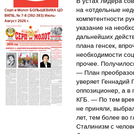
В устах лидера сов
на «отдельные нед
Серп и Молот БОЛЬШЕВИКА ЦО
ВКПБ, № 7-8 (392-393) Июль-
компетентности ру
Август 2026 г.
указание на необх
дальнейших действ
плана генсек, впро
необходимости соц
прочее. Получилос
— План преобразов
уверяет Геннадий 
оппозиционер, а в
КГБ. — По тем врем
не приняли, выбрал
лет, тем более во 
Сталинизм с челов