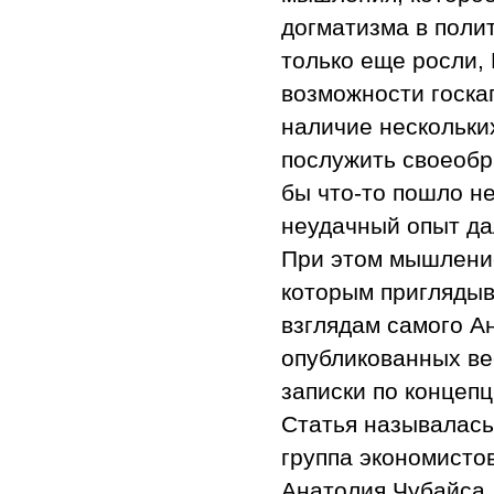
догматизма в поли
только еще росли,
возможности госка
наличие нескольки
послужить своеобр
бы что-то пошло н
неудачный опыт д
При этом мышление
которым приглядыв
взглядам самого Ан
опубликованных ве
записки по концеп
Статья называлась
группа экономистов
Анатолия Чубайса.