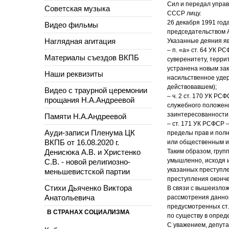
Сил и передал упра
Советская музыка
СССР лицу.
26 декабря 1991 год
Видео фильмы
председательством 
Наглядная агитация
Указанные деяния я
– п. «а» ст. 64 УК 
Материалы съездов ВКПБ
суверенитету, терри
устранена новым зак
Наши реквизиты
насильственное удер
действовавшем);
Видео с траурной церемонии
– ч. 2 ст. 170 УК Р
прощания Н.А.Андреевой
служебного положени
заинтересованности
Памяти Н.А.Андреевой
– ст. 171 УК РСФСР 
Ауди-записи Пленума ЦК
пределы прав и пол
ВКПБ от 16.08.2020 г.
или общественным 
Денисюка А.В. и Христенко
Таким образом, груп
умышленно, исходя 
С.В. - новой религиозно-
указанных преступле
меньшевистской партии
преступления оконче
Стихи Дьяченко Виктора
В связи с вышеизлож
Анатольевича
рассмотрения данног
предусмотренных ст.
В СТРАНАХ СОЦИАЛИЗМА
по существу в опред
С уважением, депута