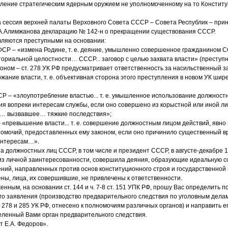
вление стратегическим ядерным оружием не уполномоченному на то Конститу
а сессия верхней палаты Верховного Совета СССР – Совета Республик – при
А.Алимжанова декларацию № 142-н о прекращении существования СССР.
вляются преступными на основании:
РСФСР – «измена Родине, т. е. деяние, умышленно совершенное гражданином 
ториальной целостности… СССР... заговор с целью захвата власти» (преступ
оном – ст. 278 УК РФ предусматривает ответственность за насильственный з
жание власти, т. е. объективная сторона этого преступления в новом УК шире
СФСР – «злоупотребление властью... т. е. умышленное использование должнос
я вопреки интересам службы, если оно совершено из корыстной или иной л
… вызвавшее… тяжкие последствия»;
– «превышение власти... т. е. совершение должностным лицом действий, явно
номочий, предоставленных ему законом, если оно причинило существенный в
интересам…».
па должностных лиц СССР, в том числе и президент СССР, в августе-декабре 
из личной заинтересованности, совершила деяния, образующие идеальную с
ний, направленных против основ конституционного строя и государственной
ны, лица, их совершившие, не привлечены к ответственности.
енным, на основании ст. 144 и ч. 7-8 ст. 151 УПК РФ, прошу Вас определить 
о заявления (производство предварительного следствия по уголовным делам
 278 и 285 УК РФ, отнесено к полномочиям различных органов) и направить е
еленный Вами орган предварительного следствия.
т Е.А. Федоров».