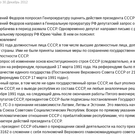
но
30 Декабрь 2012
гений Федоров попросил Генпрокуратуру оценить действия президента СССР
ений Федоров направил в Генеральную прокуратуру РФ депутатский запрос о
орбачева в период развала СССР. Одновременно депутат направил письмо с 
альному прокурору РФ Юрию Чайке. В нем он пояснял:
ковлевич!
991 года должностные лица СССР, в том числе высшие должностные лица, доп
 страны. Ими не были приняты законные меры по сохранению государственно
лостности СССР.
вопрос об изменении основ конституционного строя СССР (следовательно, и в
есен на референдум, прошедший 17 марта 1991 года. На референдуме было 
ачестве единого государства (Постановление Верховного Совета СССР от 2
еферендума СССР 17 марта 1991 года»).
нный орган, в том числе ни один государственный орган СССР, не был уполн
и СССР, ни о выводе республик из состава СССР, ни любые аналогичные ре
ября 1991 года, на следующий день после окончания работы Пятого внеочере
путатов СССР, президентом СССР были подписаны постановления Государс
 ГС-3 о признании независимости Латвии, Литвы и Эстонии. Это явилось на
ла Союза Советских Социалистических Республик. Вскоре по прямому указан
ипломатические отношения СССР с прибалтийскими республиками, что прямо
актере действий президента СССР.
а президент СССР объявил о прекращении своей деятельности на посту пре
-3162 о сложении с себя полномочий Верховного главнокомандующего совет