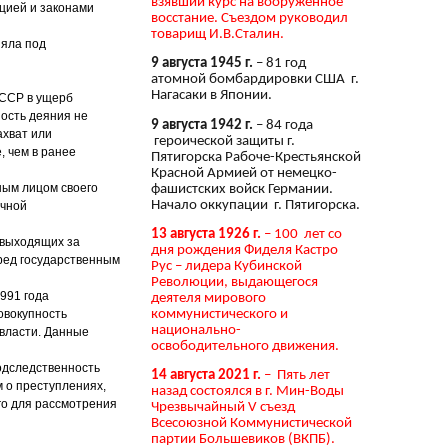
взявший курс на вооружённое
цией и законами
восстание. Съездом руководил
товарищ И.В.Сталин.
няла под
9 августа 1945 г.
– 81 год
атомной бомбардировки США г.
Нагасаки в Японии.
СССР в ущерб
ность деяния не
9 августа 1942 г.
– 84 года
ахват или
героической защиты г.
, чем в ранее
Пятигорска Рабоче-Крестьянской
Красной Армией от немецко-
тным лицом своего
фашистских войск Германии.
Начало оккупации г. Пятигорска.
ичной
13 августа 1926 г.
– 100 лет со
 выходящих за
дня рождения Фиделя Кастро
ред государственным
Рус – лидера Кубинской
Революции, выдающегося
1991 года
деятеля мирового
коммунистического и
овокупность
национально-
 власти. Данные
освободительного движения.
подследственность
14 августа 2021 г.
– Пять лет
 о преступлениях,
назад состоялся в г. Мин-Воды
го для рассмотрения
Чрезвычайный V съезд
Всесоюзной Коммунистической
партии Большевиков (ВКПБ).