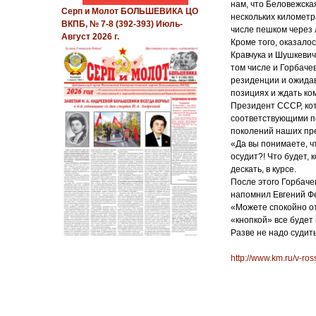
нам, что Беловежска
Серп и Молот БОЛЬШЕВИКА ЦО
нескольких километр
ВКПБ, № 7-8 (392-393) Июль-
числе пешком через 
Август 2026 г.
Кроме того, оказало
Кравчука и Шушкевич
том числе и Горбаче
резиденции и ожидав
позициях и ждать ко
Президент СССР, кот
соответствующими по
поколений наших пре
«Да вы понимаете, ч
осудит?! Что будет, 
дескать, в курсе.
После этого Горбачев
напомнил Евгений Фе
«Можете спокойно от
«кнопкой» все будет 
Разве не надо судит
http://www.km.ru/v-ro