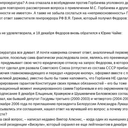
енпрокуратура? А она отказала в возбуждении против Горбачева уголовного де
 для повторного рассмотрения вопроса о привлечении М.С. Горбачева и други
нности не имеется». А также не забыла сослаться на «неприкосновенность» Г
т ответ заместителя генпрокурора РФ В.Я. Гриня, который получил Федоров:
а не удовлетворила, и 18 декабря Федоров вновь обратился к Юрию Чайке:
окуратура все думает. И почти наверняка сочинит ответ, аналогичный первому
шлое, поскольку сама фактически унаследовала оное, являясь его преемни
 придумывает свою чисто юридическую отписку на запрос Федорова, в которо
о тот сделал для развала Советского Союза (отпустил из состава СССР приба
омочия главнокомандующего и передал «ядерную кнопку», оформил вместе с
еликой державы), уместно было бы также напомнить, что Горбачев НЕ сдела
норирование гарантом Конституции своих прямых обязанностей – его бы тоже 
минационный момент инициированного самим Горбачевым и его окружением п
подписание 8 декабря Ельциным, Кравчуком и Шушкевичем Беловежских согла
ал, как бывший депутат Госдумы третьего (2000-2003) и четвертого (2004-20
декабре 2006 года по приглашению президента Белоруссии Александра Лука
исывались эти соглашения, нашел ответ на мучивший его вопрос: а почему э
есте?
на свой вопрос, – написал недавно Виктор Алкснис, – когда один из нынешних
ной резиденции «Вискули», который охранял ее еще лейтенантом в декабре 