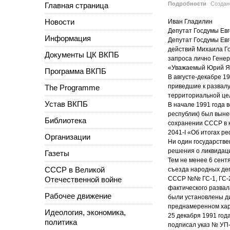
Подробности
Созда
Главная страница
Новости
Иван Гладилин
Депутат Госдумы Ев
Информация
Депутат Госдумы Евг
действий Михаила Г
Документы ЦК ВКПБ
запроса лично Генер
«Уважаемый Юрий Я
Программа ВКПБ
В августе-декабре 1
приведшие к развалу
The Programme
территориальной це
Устав ВКПБ
В начале 1991 года 
республик) был вын
Библиотека
сохранении СССР в к
2041-I «Об итогах р
Организации
Ни один государстве
решения о ликвидаци
Газеты
Тем не менее 6 сент
СССР в Великой
съезда народных де
Отечественной войне
СССР №№ ГС-1, ГС-2,
фактического разва
Рабочее движение
были установлены д
преднамеренном хар
Идеология, экономика,
25 декабря 1991 год
политика
подписал указ № УП