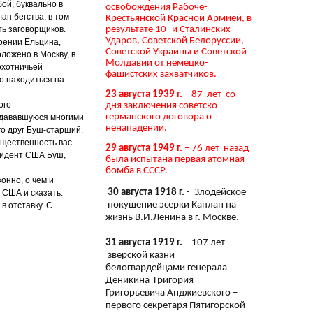
ой, буквально в
освобождения Рабоче-
ан бегства, в том
Крестьянской Красной Армией, в
результате 10- и Сталинских
ть заговорщиков.
Ударов, Советской Белоруссии,
ерении Ельцина,
Советской Украины и Советской
ложено в Москву, в
Молдавии от немецко-
охотничьей
фашистских захватчиков.
о находиться на
23 августа 1939 г.
– 87 лет со
ого
дня заключения советско-
германского договора о
здававшуюся многими
ненападении.
го друг Буш-старший.
бщественность вас
29 августа 1949 г. –
76 лет назад
езидент США Буш,
была испытана первая атомная
бомба в СССР.
онно, о чем и
30 августа 1918 г.
- Злодейское
 США и сказать:
покушение эсерки Каплан на
в отставку. С
жизнь В.И.Ленина в г. Москве.
31 августа 1919 г.
– 107 лет
зверской казни
белогвардейцами генерала
Деникина Григория
Григорьевича Анджиевского –
первого секретаря Пятигорской