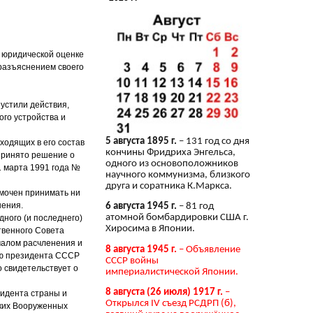
 юридической оценке
разъяснением своего
устили действия,
го устройства и
5 августа 1895 г.
– 131 год со дня
ходящих в его состав
кончины Фридриха Энгельса,
принято решение о
одного из основоположников
1 марта 1991 года №
научного коммунизма, близкого
друга и соратника К.Маркса.
омочен принимать ни
шения.
6 августа 1945 г.
– 81 год
атомной бомбардировки США г.
дного (и последнего)
Хиросима в Японии.
твенного Совета
чалом расчленения и
8 августа 1945 г.
– Объявление
ию президента СССР
СССР войны
 свидетельствует о
империалистической Японии.
8 августа (26 июля) 1917 г.
–
зидента страны и
Открылся IV съезд РСДРП (б),
ских Вооруженных