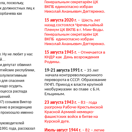
Генеральным секретарём ЦК
ла, поскольку,
ВКПБ единогласно избран
х должностных лиц к
Николай Ананьевич Дегтяренко.
орбачева как
15 августа 2020 г.
– Шесть лет
назад состоялся Чречвычайный
Пленум ЦК ВКПБ в г. Мин-Воды.
Генеральным секретарём ЦК
ВКПБ единогласно избран
Николай Ананьевич Дегтяренко.
15 августа 1945 г.
– Отмечается в
. Ну не любит у нас
КНДР как День возрождения
цей…
Родины.
м депутат обвинил
лтийские республики,
19-21 августа 1991 г.
– 35 лет
начала контрреволюционного
 полулегитимным
переворота в СССР. Образование
л для спасения
ГКЧП. Приход к власти крупной
надо осудить.
необуржуазии во главе с Б.Н.
роцесса распада
Ельциным.
шений.
07) созывов Виктор
23 августа 1943 г.
– 83 - года
шенко в резиденцию
разгрома Рабоче-Крестьянской
Красной Армией немецко-
то произошло именно
фашистских войск в битве на
Курской дуге.
 руководителей
1991 года, рассказал
Июль-август 1944 г.
– 82 – летие