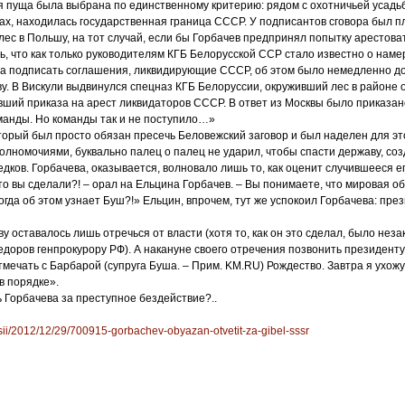
я пуща была выбрана по единственному критерию: рядом с охотничьей усадьб
ах, находилась государственная граница СССР. У подписантов сговора был пл
лес в Польшу, на тот случай, если бы Горбачев предпринял попытку арестова
сь, что как только руководителям КГБ Белорусской ССР стало известно о нам
а подписать соглашения, ликвидирующие СССР, об этом было немедленно до
ву. В Вискули выдвинулся спецназ КГБ Белоруссии, окруживший лес в районе 
ший приказа на арест ликвидаторов СССР. В ответ из Москвы было приказан
манды. Но команды так и не поступило…»
орый был просто обязан пресечь Беловежский заговор и был наделен для эт
лномочиями, буквально палец о палец не ударил, чтобы спасти державу, со
дков. Горбачева, оказывается, волновало лишь то, как оценит случившееся е
то вы сделали?! – орал на Ельцина Горбачев. – Вы понимаете, что мировая о
когда об этом узнает Буш?!» Ельцин, впрочем, тут же успокоил Горбачева: пр
у оставалось лишь отречься от власти (хотя то, как он это сделал, было незак
доров генпрокурору РФ). А накануне своего отречения позвонить президенту
мечать с Барбарой (супруга Буша. – Прим. KM.RU) Рождество. Завтра я ухожу 
в порядке».
ь Горбачева за преступное бездействие?..
ssii/2012/12/29/700915-gorbachev-obyazan-otvetit-za-gibel-sssr