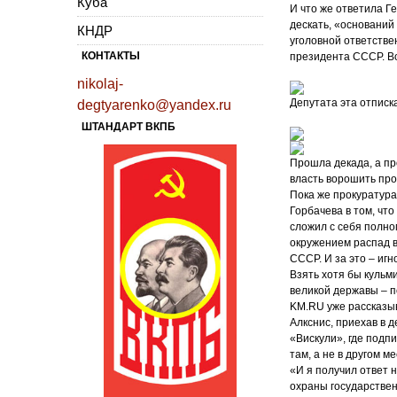
Куба
И что же ответила Г
дескать, «оснований
КНДР
уголовной ответстве
КОНТАКТЫ
президента СССР. Во
nikolaj-
Депутата эта отписк
degtyarenko@yandex.ru
ШТАНДАРТ ВКПБ
Прошла декада, а пр
власть ворошить про
Пока же прокуратура
Горбачева в том, чт
сложил с себя полн
окружением распад в
СССР. И за это – иг
Взять хотя бы куль
великой державы – 
KM.RU уже рассказыв
Алкснис, приехав в 
«Вискули», где подп
там, а не в другом м
«И я получил ответ 
охраны государствен