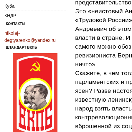
представительство
Куба
Это «неистовый Ан
КНДР
«Трудовой России»
КОНТАКТЫ
Андреевич об этом
nikolaj-
власти в стране. И
degtyarenko@yandex.ru
самого можно обоз
ШТАНДАРТ ВКПБ
ревизиониста Берн
ничто».
Скажите, в чем тог
парламентских и п
ясен? Разве насто
известную ленинск
народ взять власт
контрреволюционны
вброшенной из соц