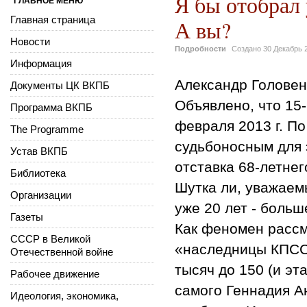
Я бы отобрал
ГЛАВНОЕ МЕНЮ
Главная страница
А вы?
Новости
Подробности
Создано
30 Декабрь 
Информация
Александр Головен
Документы ЦК ВКПБ
Объявлено, что 15
Программа ВКПБ
февраля 2013 г. По
The Programme
судьбоносным для 
Устав ВКПБ
отставка 68-летнег
Библиотека
Шутка ли, уважаем
Организации
уже 20 лет - больш
Газеты
Как феномен рассм
СССР в Великой
«наследницы КПСС»
Отечественной войне
тысяч до 150 (и эт
Рабочее движение
самого Геннадия А
Идеология, экономика,