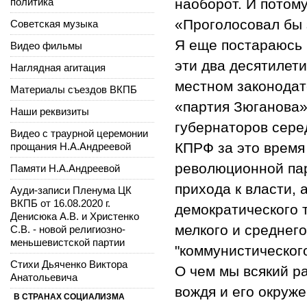
политика
наоборот. И потом
«Проголосовал бы 
Советская музыка
Я еще постараюсь 
Видео фильмы
эти два десятилети
Наглядная агитация
местном законодат
Материалы съездов ВКПБ
«партия Зюганова»
Наши реквизиты
губернаторов серед
Видео с траурной церемонии
КПРФ за это время 
прощания Н.А.Андреевой
революционной пар
Памяти Н.А.Андреевой
прихода к власти, 
Ауди-записи Пленума ЦК
ВКПБ от 16.08.2020 г.
демократического 
Денисюка А.В. и Христенко
мелкого и среднего
С.В. - новой религиозно-
меньшевистской партии
"коммунистическог
Стихи Дьяченко Виктора
О чем мы всякий р
Анатольевича
вождя и его окруж
В СТРАНАХ СОЦИАЛИЗМА