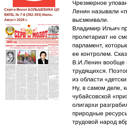
Чрезмерное упова
Серп и Молот БОЛЬШЕВИКА ЦО
Ленин называли «п
ВКПБ, № 7-8 (392-393) Июль-
высмеивали.
Август 2026 г.
Владимир Ильич пр
пролетариат не см
парламент, которы
ее контролем. Ска
В.И.Ленин вообще
трудящихся. Поэто
из области «детски
Ну, в самом деле, 
чубайсовской «при
олигархи разграби
природные ресурсы
трудовой народ вб