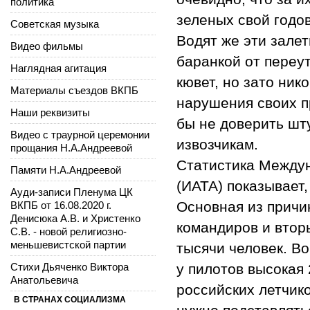
политика
зеленых свой годо
Советская музыка
Водят же эти зале
Видео фильмы
баранкой от переу
Наглядная агитация
кювет, но зато ник
Материалы съездов ВКПБ
нарушения своих пр
Наши реквизиты
бы не доверить шт
Видео с траурной церемонии
извозчикам.
прощания Н.А.Андреевой
Статистика Между
Памяти Н.А.Андреевой
(ИАТА) показывает,
Ауди-записи Пленума ЦК
Основная из причи
ВКПБ от 16.08.2020 г.
Денисюка А.В. и Христенко
командиров и втор
С.В. - новой религиозно-
меньшевистской партии
тысячи человек. Во
Стихи Дьяченко Виктора
у пилотов высокая 
Анатольевича
российских летчик
В СТРАНАХ СОЦИАЛИЗМА