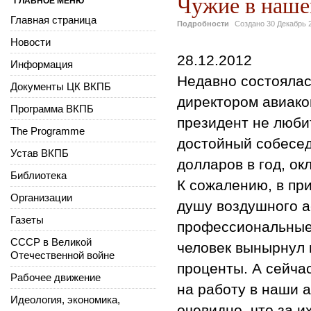
Чужие в наше
ГЛАВНОЕ МЕНЮ
Главная страница
Подробности
Создано
30 Декабрь 
Новости
28.12.2012
Информация
Недавно состоялас
Документы ЦК ВКПБ
директором авиак
Программа ВКПБ
президент не люби
The Programme
достойный собесед
Устав ВКПБ
долларов в год, ок
Библиотека
К сожалению, в пр
Организации
душу воздушного а
Газеты
профессиональные 
СССР в Великой
человек вынырнул и
Отечественной войне
проценты. А сейча
Рабочее движение
на работу в наши 
Идеология, экономика,
очевидно, что за и