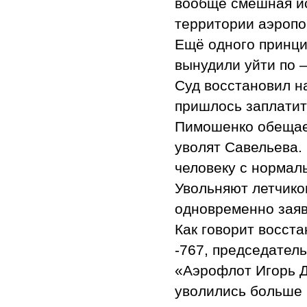
вообще смешная ист
территории аэропо
Ещё одного принци
вынудили уйти по 
Суд восстановил н
пришлось заплатит
Пимошенко обещает
уволят Савельева.
человеку с нормал
Увольняют летчико
одновременно заяв
Как говорит восст
-767, председател
«Аэрофлот Игорь Д
уволились больше 