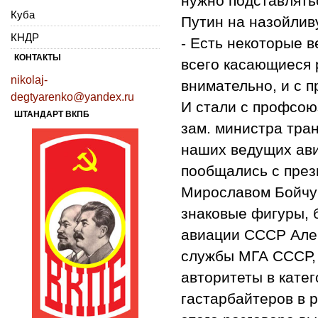
нужно подставлятьс
Куба
Путин на назойлив
КНДР
- Есть некоторые 
КОНТАКТЫ
всего касающиеся 
nikolaj-
внимательно, и с 
degtyarenko@yandex.ru
И стали с профсою
ШТАНДАРТ ВКПБ
зам. министра тра
наших ведущих ави
пообщались с през
Мирославом Бойчу
знаковые фигуры, 
авиации СССР Алек
службы МГА СССР,
авторитеты в кате
гастарбайтеров в 