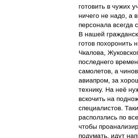
готовить в чужих у
ничего не надо, а
персонала всегда 
В нашей гражданск
готов похоронить 
Чкалова, Жуковског
последнего времен
самолетов, а чино
авиапром, за хоро
технику. На неё ну
вскочить на подно
специалистов. Так
расползлись по вс
чтобы проанализир
подумать, идут нап