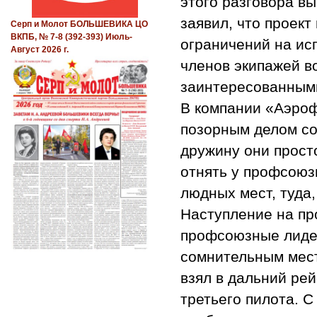
этого разговора в
заявил, что проект
Серп и Молот БОЛЬШЕВИКА ЦО
ВКПБ, № 7-8 (392-393) Июль-
ограничений на ис
Август 2026 г.
членов экипажей в
заинтересованным
В компании «Аэроф
позорным делом со
дружину они прост
отнять у профсоюз
людных мест, туда,
Наступление на п
профсоюзные лидер
сомнительным мест
взял в дальний рей
третьего пилота. 