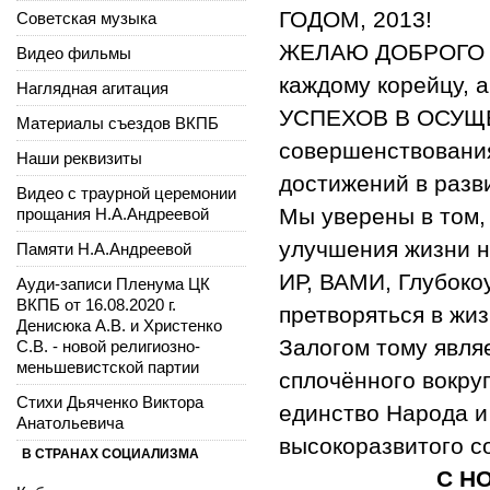
ГОДОМ, 2013!
Советская музыка
ЖЕЛАЮ ДОБРОГО 
Видео фильмы
каждому корейцу,
Наглядная агитация
УСПЕХОВ В ОСУЩЕ
Материалы съездов ВКПБ
совершенствовани
Наши реквизиты
достижений в разв
Видео с траурной церемонии
Мы уверены в том,
прощания Н.А.Андреевой
улучшения жизни н
Памяти Н.А.Андреевой
ИР, ВАМИ, Глубоко
Ауди-записи Пленума ЦК
ВКПБ от 16.08.2020 г.
претворяться в жиз
Денисюка А.В. и Христенко
Залогом тому явля
С.В. - новой религиозно-
меньшевистской партии
сплочённого вокруг
Стихи Дьяченко Виктора
единство Народа и
Анатольевича
высокоразвитого с
В СТРАНАХ СОЦИАЛИЗМА
С НОВЫМ ГО