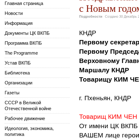
Главная страница
с Новым годо
Новости
Подробности
Создано
30 Декабрь 
Информация
КНДР
Документы ЦК ВКПБ
Первому секрета
Программа ВКПБ
Первому Председ
The Programme
Верховному Глав
Устав ВКПБ
Маршалу КНДР
Библиотека
Товарищу КИМ Ч
Организации
Газеты
г. Пхеньян, КНДР
СССР в Великой
Отечественной войне
Товарищ КИМ ЧЕН
Рабочее движение
От имени ЦК ВКПБ 
Идеология, экономика,
политика
ВАШЕМ лице герои