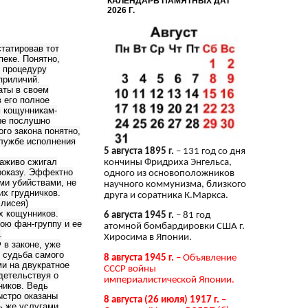
КАЛЕНДАРЬ ПАМЯТНЫХ ДАТ
2026 Г.
татировав тот
пеке. Понятно,
ь процедуру
приличий.
аты в своем
 его полное
м кощунникам-
рые послушно
го закона понятно,
службе исполнения
5 августа 1895 г.
– 131 год со дня
Заживо сжигал
кончины Фридриха Энгельса,
роказу. Эффектно
одного из основоположников
ми убийствами, не
научного коммунизма, близкого
их грудничков.
друга и соратника К.Маркса.
Елисея)
х кощунников.
6 августа 1945 г.
– 81 год
ою фан-группу и ее
атомной бомбардировки США г.
.
Хиросима в Японии.
 в законе, уже
о судьба самого
8 августа 1945 г.
– Объявление
ми на двукратное
СССР войны
детельствуя о
империалистической Японии.
ников. Ведь
ыстро оказаны
8 августа (26 июля) 1917 г.
–
ь же услугами