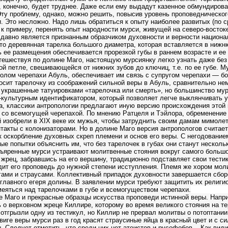
 конечно, будет труднее. Даже если ему выдадут казенное обмундирова
ту проблему, однако, можно решить, повысив уровень проповедническог
. Это несложно. Надо лишь обратиться к опыту наиболее развитых (по 
к примеру, перенять опыт народности мурси, живущей на северо-восток
и давно является признанным образчиком духовности и верности национ
то деревянная тарелка большого диаметра, которая вставляется в ниж
 ее размещения обеспечивается прорезкой губы в раннем возрасте и ее
тешествуя по долине Маго, настоящую мурсиянку легко узнать даже без
й петле, свешивающейся от нижних зубов до ключиц, т.е. по ее губе. М
олом черепахи Абуль, обеспечивает им связь с супругом черепахи — б
носит тарелочку из соображений сильной веры в Абуль, сравнительно нем
 украшенные татуировками «тарелочка или смерть», но большинство му
-культурным идентификатором, который позволяет легче выклянчивать у
а, классики антропологии предлагают иную версию происхождения этой
 со всемогущей черепахой. По мнению Ратцеля и Тэйлора, обременение
й изобрели в XIX веке их мужья, чтобы затруднить своим дамам мимоле
такты с колонизаторами. Но в долине Маго версия антропологов считае
к оскорбление духовных скреп племени и основ его веры. С негодование
ые попытки объяснить им, что без тарелочек в губах они станут несколь
зъяренные мурси устраивают молитвенные стояния вокруг самого большо
жрец, забравшись на его вершину, традиционно подставляет свои тести
дит его проповедь до нужной степени исступления. Племя же хором мол
гами и страусами. Коллективный припадок духовности завершается сбор
главного егеря долины. В заявлении мурси требуют защитить их религи
меяться над тарелочками в губе и всемогуществом черепахи.
е Маго и прекрасные образцы искусства проповеди истинной веры. Напр
 о верховном жреце Киллире, которому во время великого стояния на т
отгрызли одну из тестикул, но Киллир не прервал молитвы о потоптани
виге веры мурси раз в год красят страусиные яйца в красный цвет и с с
ы. Следует отметить, что среди них нет атеистов и русофобов... Как вид