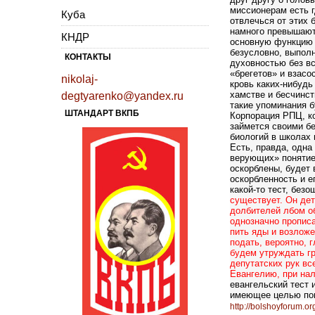
миссионерам есть г
Куба
отвлечься от этих 
намного превышают
КНДР
основную функцию 
безусловно, выпол
КОНТАКТЫ
духовностью без вс
«брегетов» и взасо
nikolaj-
кровь каких-нибудь
хамстве и бесчинст
degtyarenko@yandex.ru
такие упоминания б
ШТАНДАРТ ВКПБ
Корпорация РПЦ, ко
займется своими б
биологий в школах
Есть, правда, одна
верующих» понятие
оскорблены, будет 
оскорбленность и е
какой-то тест, без
существует. Он дет
долбителей лбом об 
однозначно прописа
пить яды и возлож
подать, вероятно, 
будем утруждать г
депутатских рук вс
Евангелию, при нал
евангельский тест и
имеющее целью пов
http://bolshoyforum.