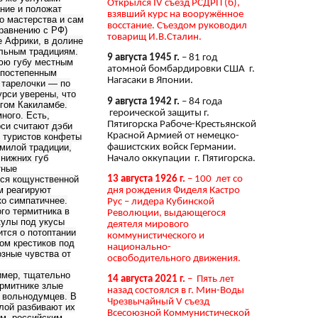
Открылся IV съезд РСДРП (б),
ние и положат
взявший курс на вооружённое
о мастерства и сам
восстание. Съездом руководил
сравнению с РФ)
товарищ И.В.Сталин.
е Африки, в долине
альным традициям.
9 августа 1945 г.
– 81 год
нюю губу местным
атомной бомбардировки США г.
 постепенным
Нагасаки в Японии.
 тарелочки — по
урси уверены, что
9 августа 1942 г.
– 84 года
огом Какиламбе.
героической защиты г.
ного. Есть,
Пятигорска Рабоче-Крестьянской
рси считают дэби
Красной Армией от немецко-
 туристов конфеты
фашистских войск Германии.
 милой традиции,
 нижних губ
Начало оккупации г. Пятигорска.
тные
13 августа 1926 г.
– 100 лет со
тся кощунственной
м реагируют
дня рождения Фиделя Кастро
ко симпатичнее.
Рус – лидера Кубинской
го термитника в
Революции, выдающегося
кулы под укусы
деятеля мирового
ится о потоптании
коммунистического и
ом крестиков под
национально-
озные чувства от
освободительного движения.
имер, тщательно
14 августа 2021 г.
– Пять лет
ермитнике злые
назад состоялся в г. Мин-Воды
и вольнодумцев. В
Чрезвычайный V съезд
илой разбивают их
Всесоюзной Коммунистической
им, российским