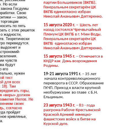
партии Большевиков (ВКПБ).
. Но если
Генеральным секретарём ЦК
о закона Госдумы
ВКПБ единогласно избран
оработки. Свою
Николай Ананьевич Дегтяренко.
ритики — закон,
 торговцам
15 августа 2020 г.
– Шесть лет
носить по пять
назад состоялся Чречвычайный
рать с этих решеток
Пленум ЦК ВКПБ в г. Мин-Воды.
 о жадности,
тв. Теоретически
Генеральным секретарём ЦК
тро переведутся.
ВКПБ единогласно избран
 выдохнет и
Николай Ананьевич Дегтяренко.
астрономий-
аселения.
15 августа 1945 г.
– Отмечается в
нии чувств
КНДР как День возрождения
ва будут
Родины.
о его
тельно, нужен
19-21 августа 1991 г.
– 35 лет
ой тест
начала контрреволюционного
ой для всех
переворота в СССР. Образование
 18). Там
ГКЧП. Приход к власти крупной
ередвигать горы,
необуржуазии во главе с Б.Н.
ия «веры» должен
Ельциным.
 фамилия Нилов. Не
овением своих
23 августа 1943 г.
– 83 - года
дь, согласно
разгрома Рабоче-Крестьянской
уда пройдет
Красной Армией немецко-
чное кривлянье,
фашистских войск в битве на
а.
Курской дуге.