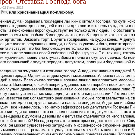
оров: Отставка Господа бога
но
02 Июль 2013
 РФ, или христианизация по-плохому
.
енная дума «обрывала последние лычки» с кителя господа, по сути конс
ерсонаж дошел до последней степени дряхлости и теперь нуждается в о
сть, и пенсионный порог существует не только для людей. Но обставит
ления опеки можно было более деликатно, с соблюдением хоть каких-то 
х артистов. Заказать торт. Вручить госпремию, на худой конец. А депут
защите чувств верующих» походя, небрежно унизили бога, констатировав
ента явствует, что бог беспомощен не только по части возмездия всяки
аже и в деле защиты своей собственной фан-группы. Т.е. тех лиц, кото
м мужчинам, правильно стучат лбами в полы и покупают свечки. Из ново
 его полномочий следует передать депутатам, полиции и Федеральной 
заседания он жмурился и втягивал голову. А ведь как начинал когда-то! 
 целые города. Одним взглядом сушил смоковницы. Успешно насылал п
дей в водах Всемирного потопа и вообще любил побаловаться массовы
зраста. Вспомним, с какой непринужденностью он перебил всех египетск
ло глупым древнееврейским пацанятам обозвать его доверенное лицо (
г тут же спустил на них медведиц, и те в клочья разорвали 42 маленьки
л известен как бог быстрого реагирования: любые посягательства на св
екал немедленно, круша, сжигая и насылая эпидемии, бедствия и войны
идим, все изменилось, что четко зафиксировано депутатами Госдумы РФ
чтении. Единственное, что не вполне ясно из этого документа, — так эт
н швейцаром к думским дверям или депутаты отделаются от него талона
тской столовой? Но надо признать и некоторые недостатки закона. Сви
бога, он может существенно затруднить миссионерское служение церков
ь миссионера — реклама тех услуг, которые могут быть качественно и б
передачу определенных сумм его полномочным представителям. Торговат