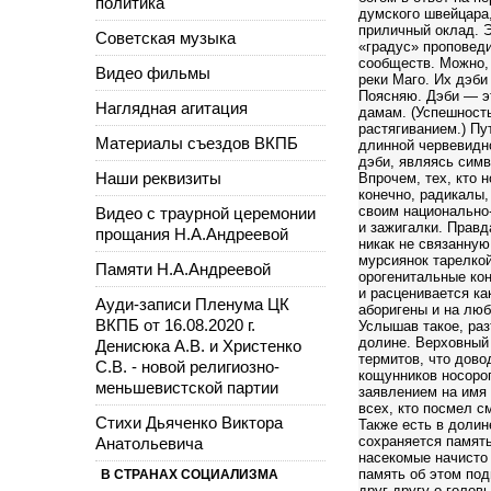
политика
думского швейцара,
приличный оклад. Э
Советская музыка
«градус» проповеди
сообществ. Можно, 
Видео фильмы
реки Маго. Их дэб
Поясняю. Дэби — э
Наглядная агитация
дамам. (Успешность
растягиванием.) Пу
Материалы съездов ВКПБ
длинной червевидно
дэби, являясь симв
Наши реквизиты
Впрочем, тех, кто 
конечно, радикалы,
своим национально
Видео с траурной церемонии
и зажигалки. Правд
прощания Н.А.Андреевой
никак не связанную
мурсиянок тарелко
Памяти Н.А.Андреевой
орогенитальные кон
и расценивается ка
Ауди-записи Пленума ЦК
аборигены и на люб
ВКПБ от 16.08.2020 г.
Услышав такое, ра
долине. Верховный 
Денисюка А.В. и Христенко
термитов, что дово
С.В. - новой религиозно-
кощунников носоро
меньшевистской партии
заявлением на имя 
всех, кто посмел с
Стихи Дьяченко Виктора
Также есть в долин
сохраняется память
Анатольевича
насекомые начисто 
память об этом под
В СТРАНАХ СОЦИАЛИЗМА
друг другу о голов