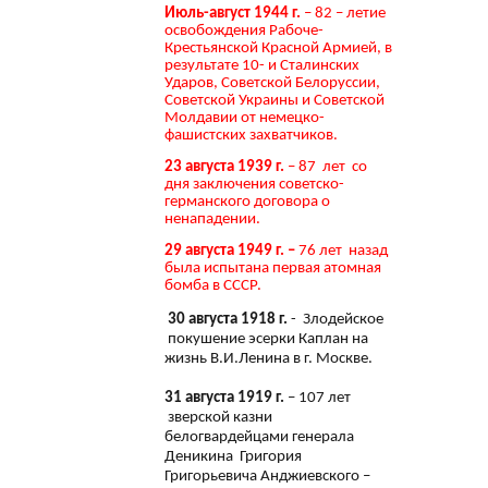
Июль-август 1944 г.
– 82 – летие
освобождения Рабоче-
Крестьянской Красной Армией, в
результате 10- и Сталинских
Ударов, Советской Белоруссии,
Советской Украины и Советской
Молдавии от немецко-
фашистских захватчиков.
23 августа 1939 г.
– 87 лет со
дня заключения советско-
германского договора о
ненападении.
29 августа 1949 г. –
76 лет назад
была испытана первая атомная
бомба в СССР.
30 августа 1918 г.
- Злодейское
покушение эсерки Каплан на
жизнь В.И.Ленина в г. Москве.
31 августа 1919 г.
– 107 лет
зверской казни
белогвардейцами генерала
Деникина Григория
Григорьевича Анджиевского –