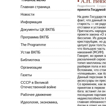
• А.Н. Невз
ГЛАВНОЕ МЕНЮ
Подробности
Созда
Главная страница
принята Госдумой
Новости
На днях Государств
факт, что данный п
Информация
старость — не радо
отставки и установ
Документы ЦК ВКПБ
Пригласить народны
проекте закона «О 
Программа ВКПБ
бессилие. Из докум
кресторубцам, но д
The Programme
целуют руки толсты
что большую часть
Устав ВКПБ
наказаний (ФСИН).
Говорят, во время 
раскаленной серою
Библиотека
топил миллионы лю
разбирая пола и во
Организации
Вспомним, что стои
«плешивым», как бо
Газеты
Данный персонаж бы
аксессуары он прес
СССР в Великой
Со временем, как в
Отечественной войне
принятом в первом 
бога: встанет ли о
Рабочее движение
посещение парламен
недееспособности 
Идеология, экономика,
главная обязанност
богом в ответ на 