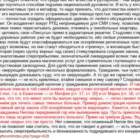
де поучиться способам подъема национальной духовности. И есть у кого
благочестивых грез и метафор, то надо признать, что достоинства новог
 его маленькие и легко устранимые (при помощи простых термитов) нед
— полностью оградить официальную церковь от любого обсуждения и к
нит. Он воздвигнет вокруг РПЦ непроницаемую для СМИ стену, позволив
яких помех пересчитывать денежки, отжимать у онкобольных квартиры, 
с целовать свои «Лексусы» прямо в радиаторные решетки. Стыдливо сти
 дорожных рабочих уже не будет необходимости, ибо любые упоминания
вах попов будут классифицироваться как оскорбление религиозных чувс
удут возможны, но они станут обходиться в «троечку», и желающие быс
торая (через группу верных чад своих) стимулировала создание закона,
езналоговыми сперхприбылями, окончательной ликвидацией всяких там 
 и расширением рынка магических услуг для стремительно глупеющего н
 пустяковая загвоздочка. Для удобства применения закона «об оскорбле
 «верующий» придется несколько формализовать. Гражданин, чьи чувст
вынужден доказывать суду, что он «верующий». А то где же гарантия, чт
го «вера» — не есть кривлянье, втайне смешное и ему самому? Следова
ошибочно доказывающий наличие у гражданина религиозной «веры».
И так
ально описан в той самой книжке, каждое слово которой является истин
пол, т.е. в Евангелии — от Матфея (гл. 17, ст. 20) и от Марка (гл. 16, ст.
но, что тот, кто имеет хотя бы малую крупицу «веры», — легко сможет п
ением рук лечить самых тяжелых больных. Пример демонстрации налич
главный автор закона «Об оскорблении чувств верующих». Кажется, его
ражданина Нилова передвижкой гор или выпиванием яда. Пусть прикосн
его лишь исцелит онкологического больного. Прямо на трибуне Думы. Ве
ичии «веры» это так просто.
Нет сомнения, что пламенный Нилов без тр
 не позволит нам считать, что все, что он говорит и делает, — есть обы
ысить сверхприбыльность и безнаказанность подрядившего его концерн
org/forum/index.php?page=628