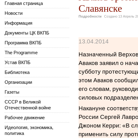
Главная страница
Славянске
Новости
Подробности
Создано
13 Апрель 2
Информация
Документы ЦК ВКПБ
13.04.2014
Программа ВКПБ
The Programme
Назначенный Верхов
Устав ВКПБ
Аваков заявил о нач
субботу протестующи
Библиотека
этом Аваков сообщил
Организации
его словам, руковод
Газеты
силовых подразделен
СССР в Великой
Отечественной войне
Накануне соответст
России Сергей Лавро
Рабочее движение
Джоном Керри: «В сл
Идеология, экономика,
политика
применить силу прот