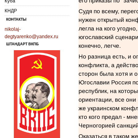
его приказы по "зачи
Куба
КНДР
Судя по всему, перег
нужен открытый конфл
КОНТАКТЫ
легла на кого угодно
nikolaj-
degtyarenko@yandex.ru
югославский сценари
ШТАНДАРТ ВКПБ
конечно, легче.
Но разница есть, и 
конфликта, а действ
сторон была хотя и 
Югославии Россия по
республик, на котор
ориентации, все они 
же украинском конфл
кто кого предал - м
Черногорией санкций
Оказаться в таком ж