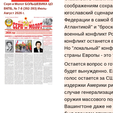
Серп и Молот БОЛЬШЕВИКА ЦО
соображениям сохран
ВКПБ, № 7-8 (392-393) Июль-
югославский сценари
Август 2026 г.
Федерации в самой б
Атлантикой" и "брос
военный конфликт Ро
конфликт останется 
Но "локальный" конф
страны Европы - это
Остается вопрос о го
будет вынужденно. Е
голос остается за СШ
издержки Америки ри
случае генерализаци
оружия массового по
Вашингтоне даже не 