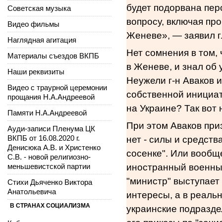
будет подорвана пер
Советская музыка
вопросу, включая пр
Видео фильмы
Женеве», — заявил г
Наглядная агитация
Нет сомнения в том, 
Материалы съездов ВКПБ
в Женеве, и знал об
Наши реквизиты
Неужели г-н Аваков 
Видео с траурной церемонии
собственной инициат
прощания Н.А.Андреевой
на Украине? Так вот 
Памяти Н.А.Андреевой
При этом Аваков приз
Ауди-записи Пленума ЦК
ВКПБ от 16.08.2020 г.
нет - силы и средств
Денисюка А.В. и Христенко
сосенке". Или вообщ
С.В. - новой религиозно-
меньшевистской партии
иностранный военный
"министр" выступает
Стихи Дьяченко Виктора
Анатольевича
интересы, а в реаль
В СТРАНАХ СОЦИАЛИЗМА
украинские подразде