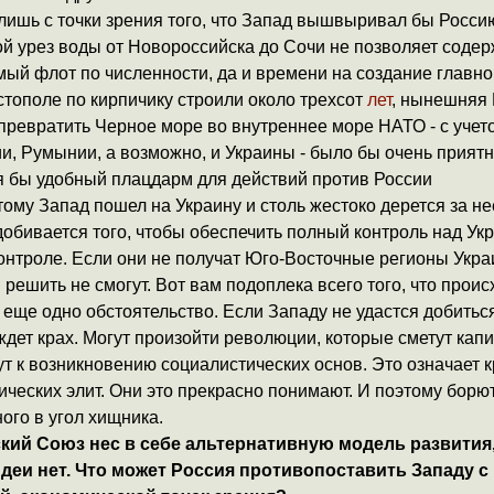
лишь с точки зрения того, что Запад вышвыривал бы Росси
й урез воды от Новороссийска до Сочи не позволяет содер
ый флот по численности, да и времени на создание главно
стополе по кирпичику строили около трехсот
лет
, нынешняя 
превратить Черное море во внутреннее море НАТО - с учето
и, Румынии, а возможно, и Украины - было бы очень приятн
 бы удобный плацдарм для действий против России
ому Запад пошел на Украину и столь жестоко дерется за н
обивается того, чтобы обеспечить полный контроль над Укр
онтроле. Если они не получат Юго-Восточные регионы Укра
 решить не смогут. Вот вам подоплека всего того, что проис
еще одно обстоятельство. Если Западу не удастся добитьс
ждет крах. Могут произойти революции, которые сметут кап
ут к возникновению социалистических основ. Это означает к
ческих элит. Они это прекрасно понимают. И поэтому борют
ого в угол хищника.
кий Союз нес в себе альтернативную модель развития,
идеи нет. Что может Россия противопоставить Западу с