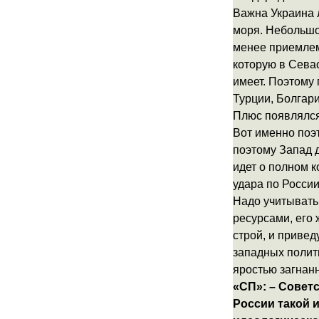
Важна Украина 
моря. Небольшо
менее приемлем
которую в Сева
имеет. Поэтому 
Турции, Болгари
Плюс появлялся
Вот именно поэт
поэтому Запад д
идет о полном к
удара по России
Надо учитывать 
ресурсами, его 
строй, и привед
западных полити
яростью загнанн
«СП»: – Советс
России такой 