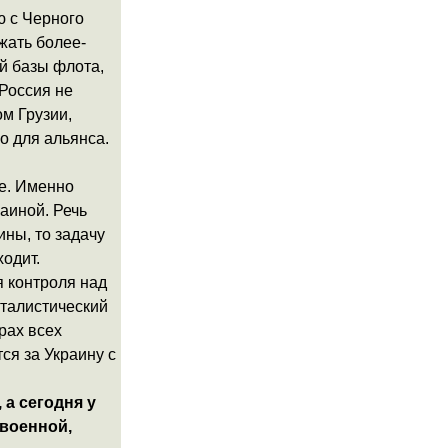
ю с Черного
жать более-
й базы флота,
Россия не
м Грузии,
о для альянса.
ее. Именно
аиной. Речь
ины, то задачу
ходит.
я контроля над
италистический
рах всех
ся за Украину с
 а сегодня у
 военной,