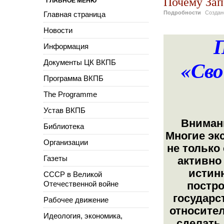
Почему Запа
ГЛАВНОЕ МЕНЮ
Подробности
Созда
Главная страница
Новости
Информация
«Сво
Документы ЦК ВКПБ
Программа ВКПБ
The Programme
Устав ВКПБ
Внимани
Библиотека
Многие эк
Организации
не только 
Газеты
активно 
истин
СССР в Великой
Отечественной войне
постро
государс
Рабочее движение
относител
Идеология, экономика,
сделать