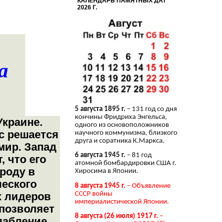
КАЛЕНДАРЬ ПАМЯТНЫХ ДАТ
2026 Г.
а
5 августа 1895 г.
– 131 год со дня
кончины Фридриха Энгельса,
Украине.
одного из основоположников
с решается
научного коммунизма, близкого
друга и соратника К.Маркса.
 мир. Запад
6 августа 1945 г.
– 81 год
, что его
атомной бомбардировки США г.
роду в
Хиросима в Японии.
ческого
8 августа 1945 г.
– Объявление
СССР войны
х лидеров
империалистической Японии.
 позволяет
8 августа (26 июля) 1917 г.
–
лабление