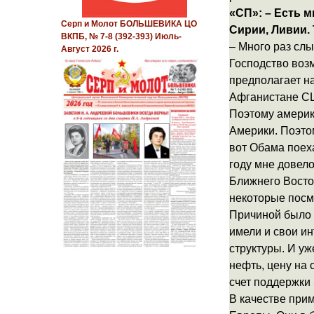
«СП»: – Есть м
Серп и Молот БОЛЬШЕВИКА ЦО
Сирии, Ливии.
ВКПБ, № 7-8 (392-393) Июль-
– Много раз слы
Август 2026 г.
Господство воз
предполагает н
Афганистане С
Поэтому америк
Америки. Поэто
вот Обама поех
году мне довело
Ближнего Восток
некоторые посме
Причиной было т
имели и свои и
структуры. И уж
нефть, цену на
счет поддержки
В качестве при