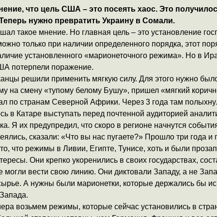
нение, что цель США – это посеять хаос. Это получилос
 Теперь нужно превратить Украину в Сомали.
шал такое мнение. Но главная цель – это установление гос
можно только при наличии определенного порядка, этот пор
аличие установленного «марионеточного режима». Но в Ира
ША потерпели поражение.
анцы решили применить мягкую силу. Для этого нужно был
му на смену «тупому белому Бушу», пришел «мягкий корич
ал по странам Северной Африки. Через 3 года там полыхну
сь в Катаре выступать перед почтенной аудиторией аналит
а. Я их предупредил, что скоро в регионе начнутся события
ялись, сказали: «Что вы нас пугаете?» Прошло три года и
о, что режимы в Ливии, Египте, Тунисе, хоть и были проза
нтересы. Они крепко укоренились в своих государствах, со
е могли вести свою линию. Они диктовали Западу, а не Запа
 сырье. А нужны были марионетки, которые держались бы и
 Запада.
мера возьмем режимы, которые сейчас установились в стра