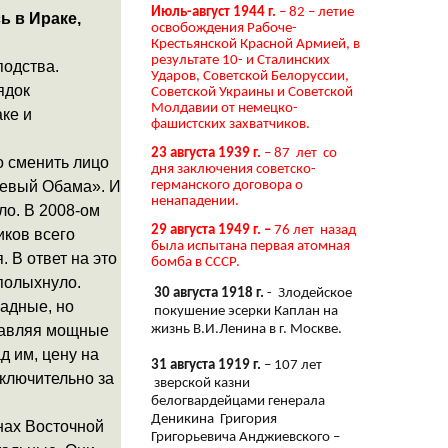
Июль-август 1944 г.
– 82 – летие
ь в Ираке,
освобождения Рабоче-
Крестьянской Красной Армией, в
результате 10- и Сталинских
подства.
Ударов, Советской Белоруссии,
ядок
Советской Украины и Советской
Молдавии от немецко-
ке и
фашистских захватчиков.
23 августа 1939 г.
– 87 лет со
о сменить лицо
дня заключения советско-
невый Обама». И
германского договора о
ненападении.
ло. В 2008-ом
29 августа 1949 г. –
76 лет назад
иков всего
была испытана первая атомная
. В ответ на это
бомба в СССР.
 полыхнуло.
30 августа 1918 г.
- Злодейское
падные, но
покушение эсерки Каплан на
жизнь В.И.Ленина в г. Москве.
ставляя мощные
д им, цену на
31 августа 1919 г.
– 107 лет
сключительно за
зверской казни
белогвардейцами генерала
Деникина Григория
нах Восточной
Григорьевича Анджиевского –