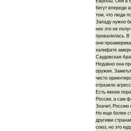
Европы. Они в 
бегут впереди а
том, что люди п
Западу нужно б
них это не пол
провалилась. В 
они проамерикан
халифате америк
Саудовская Ара
Недавно она пр
оружия. Заметьт
чисто ориентир
отразило агресс
Есть явное пора
России, а сам ф
Значит, Россию
Но еще более с
другими страна
союз, но это ку