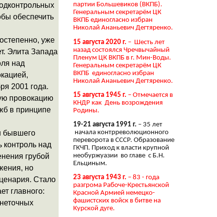
подконтрольных
партии Большевиков (ВКПБ).
Генеральным секретарём ЦК
обы обеспечить
ВКПБ единогласно избран
Николай Ананьевич Дегтяренко.
остепенно, уже
15 августа 2020 г.
– Шесть лет
назад состоялся Чречвычайный
ет. Элита Запада
Пленум ЦК ВКПБ в г. Мин-Воды.
оля над
Генеральным секретарём ЦК
ВКПБ единогласно избран
окацией,
Николай Ананьевич Дегтяренко.
ря 2001 года.
15 августа 1945 г.
– Отмечается в
кую провокацию
КНДР как День возрождения
жб в принципе
Родины.
19-21 августа 1991 г.
– 35 лет
и бывшего
начала контрреволюционного
переворота в СССР. Образование
 контроль над
ГКЧП. Приход к власти крупной
енения грубой
необуржуазии во главе с Б.Н.
Ельциным.
жения, но
23 августа 1943 г.
– 83 - года
сценария. Стало
разгрома Рабоче-Крестьянской
ет главного:
Красной Армией немецко-
фашистских войск в битве на
онеточных
Курской дуге.