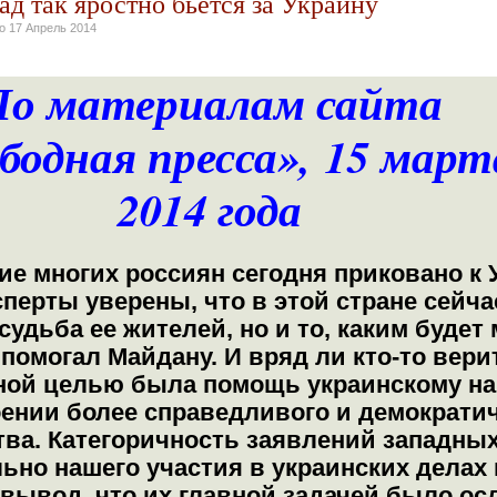
д так яростно бьется за Украину
но
17 Апрель 2014
По материалам сайта
бодная пресса»,
15 март
2014 года
е многих россиян сегодня приковано к 
сперты уверены, что в этой стране сейча
судьба ее жителей, но и то, каким будет
помогал Майдану. И вряд ли кто-то верит
ной целью была помощь украинскому на
ении более справедливого и демократи
тва. Категоричность заявлений западны
ьно нашего участия в украинских делах
 вывод, что их главной задачей было ос