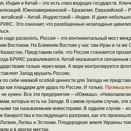
я, Индия и Китай – это есть союз ведущих государств. Клю
илизаций. Южноамериканской – Бразилия. Евразийской – Р
китайской – Китай. Индуистской – Индия. И даже небольшо
БРИКС. Это означает, что разобщенные незападные цивилиз
ться.
ю надо расколоть. Россия – это континентальный мост межд
им Востоком. На Ближнем Востоке у нас там Иран и та же 
 Казахстан. Представим себе, что Россия становится проз
огда БРИКС разваливается. Китай оказывается связанным 
ударствами только через море. А море контролируется фло
ставляет Запад крушить Россию.
 по себе никакой особой ценности для Запада не представл
а как плацдарм для удара по России. И только.
Промышле
 не нужен. Все эти предприятия – «Южмаш», «Николаевски
мам, которые есть на Западе. В самом лучшем случае, эти
ными так называемыми инвесторами. В худшем случае – их
м банкротства и последующего разгрома, как это произошло
Латвии, Литвы и Эстонии. Плодородная земля Украины тоже
ли и в других местах.