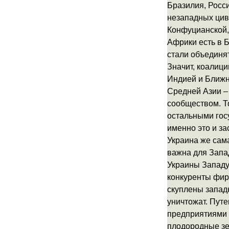
Бразилия, Росси
незападных цив
Конфуцианской, 
Африки есть в 
стали объединя
Значит, коалици
Индией и Ближн
Средней Азии –
сообществом. Т
остальными гос
именно это и за
Украина же сама
важна для Запад
Украины Западу
конкуренты фир
скуплены запад
уничтожат. Путе
предприятиями 
плодородные зем