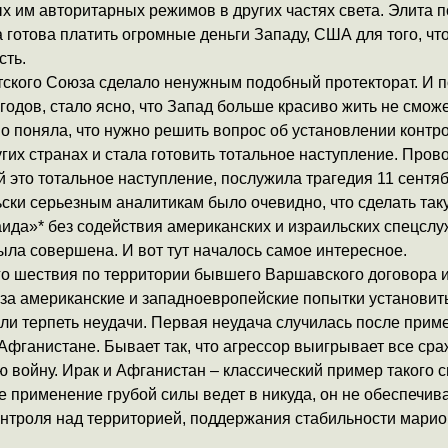
 им авторитарных режимов в других частях света. Элита 
 готова платить огромные деньги Западу, США для того, чт
сть.
ского Союза сделало ненужным подобный протекторат. И п
 годов, стало ясно, что Запад больше красиво жить не смож
о поняла, что нужно решить вопрос об установлении контр
гих странах и стала готовить тотальное наступление. Пров
это тотальное наступление, послужила трагедия 11 сентяб
ски серьезным аналитикам было очевидно, что сделать та
аида»* без содействия американских и израильских спецслу
ыла совершена. И вот тут началось самое интересное.
о шествия по территории бывшего Варшавского договора 
за американские и западноевропейские попытки установить
али терпеть неудачи. Первая неудача случилась после прим
Афганистане. Бывает так, что агрессор выигрывает все сра
 войну. Ирак и Афганистан – классический пример такого 
е применение грубой силы ведет в никуда, он не обеспечива
нтроля над территорией, поддержания стабильности мари