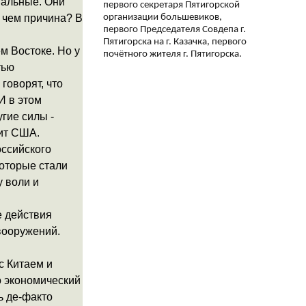
тальные. Они
первого секретаря Пятигорской
организации большевиков,
В чем причина? В
первого Председателя Совдепа г.
Пятигорска на г. Казачка, первого
м Востоке. Но у
почётного жителя г. Пятигорска.
тью
говорят, что
И в этом
гие силы -
лит США.
оссийского
которые стали
у воли и
е действия
 вооружений.
с Китаем и
о экономический
ь де-факто