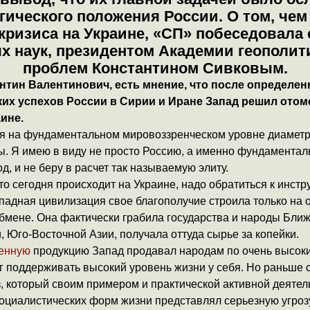
гического положения России. О том, чем
кризиса на Украине, «СП» побеседовала 
х наук, президентом Академии геополит
проблем Константином Сивковым
.
антин Валентинович, есть мнение, что после определе
их успехов России в Сирии и Иране Запад решил отом
ине.
ия на фундаментальном мировоззренческом уровне диамет
. Я имею в виду не просто Россию, а именно фундаментал
д, и не беру в расчет так называемую элиту.
то сегодня происходит на Украине, надо обратиться к инст
падная цивилизация свое благополучие строила только на 
бмене. Она фактически грабила государства и народы Ближ
 Юго-Восточной Азии, получала оттуда сырье за копейки.
енную
продукцию Запад продавал народам по очень высоки
ог поддерживать высокий уровень жизни у себя. Но раньше
, который своим примером и практической активной деятел
оциалистических форм жизни представлял серьезную угроз