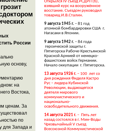
Открылся IV съезд РСДРП (б),
 грозит
взявший курс на вооружённое
восстание. Съездом руководил
с
доктором
товарищ И.В.Сталин.
ических
9 августа 1945 г.
– 81 год
атомной бомбардировки США г.
Нагасаки в Японии.
нных
9 августа 1942 г.
– 84 года
стить России
героической защиты г.
Пятигорска Рабоче-Крестьянской
Красной Армией от немецко-
рально
фашистских войск Германии.
ьную основу,
Начало оккупации г. Пятигорска.
13 августа 1926 г.
– 100 лет со
рументарию
дня рождения Фиделя Кастро
Рус – лидера Кубинской
одном: на
Революции, выдающегося
него Востока,
деятеля мирового
коммунистического и
национально-
м ценам. За
освободительного движения.
 существовал
14 августа 2021 г.
– Пять лет
ьностью по
назад состоялся в г. Мин-Воды
Чрезвычайный V съезд
у для Запада и
Всесоюзной Коммунистической