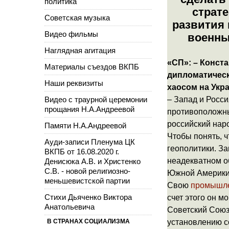
политика
страте
Советская музыка
развития 
Видео фильмы
военны
Наглядная агитация
«СП»: – Конст
Материалы съездов ВКПБ
дипломатическ
Наши реквизиты
хаосом на Укра
Видео с траурной церемонии
– Запад и Росс
прощания Н.А.Андреевой
противоположны
российский наро
Памяти Н.А.Андреевой
Чтобы понять, ч
Ауди-записи Пленума ЦК
геополитики. За
ВКПБ от 16.08.2020 г.
неадекватном о
Денисюка А.В. и Христенко
С.В. - новой религиозно-
Южной Америки,
меньшевистской партии
Свою
промышл
Стихи Дьяченко Виктора
счет этого он м
Анатольевича
Советский Союз
В СТРАНАХ СОЦИАЛИЗМА
установлению с