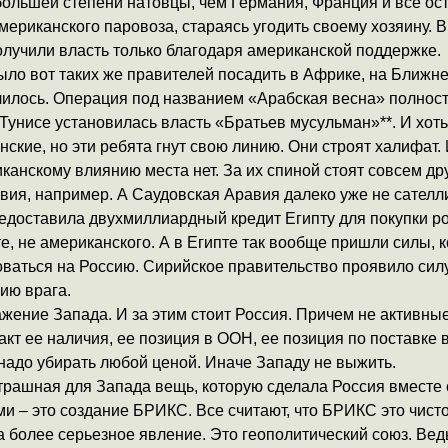
большей степени натовцы, чем Германия, Франция и все ос
мериканского паровоза, стараясь угодить своему хозяину. 
олучили власть только благодаря американской поддержке.
ыло вот таких же правителей посадить в Африке, на Ближне
училось. Операция под названием «Арабская весна» полнос
Тунисе установилась власть «Братьев мусульман»**. И хоть 
ские, но эти ребята гнут свою линию. Они строят халифат. 
анскому влиянию места нет. За их спиной стоят совсем дру
вия, например. А Саудовская Аравия далеко уже не сател
едоставила двухмиллиардный кредит Египту для покупки р
е, не американского. А в Египте так вообще пришли силы, 
оваться на Россию. Сирийское правительство проявило сил
ию врага.
жение Запада. И за этим стоит Россия. Причем не активны
акт ее наличия, ее позиция в ООН, ее позиция по поставке
 надо убирать любой ценой. Иначе Западу не выжить.
трашная для Запада вещь, которую сделала Россия вместе 
ми – это создание БРИКС. Все считают, что БРИКС это чист
да более серьезное явление. Это геополитический союз. Вед