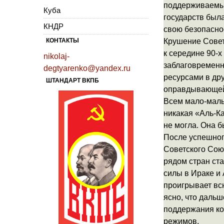
поддерживаемых
Куба
государств была
КНДР
свою безопасно
КОНТАКТЫ
Крушение Совет
к середине 90-х
nikolaj-
заблаговременн
degtyarenko@yandex.ru
ресурсами в дру
ШТАНДАРТ ВКПБ
оправдывающей 
Всем мало-маль
никакая «Аль-К
не могла. Она б
После успешног
Советского Сою
рядом стран ст
силы в Ираке и 
проигрывает всю
ясно, что дальш
поддержания ко
режимов.