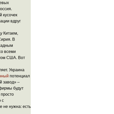
чевых
оссия.
й кусочек
ации вдруг
у Китаем,
Сирия. В
ападным
со всеми
том США. Вот
яет. Украина
нный
потенциал
й завод» –
 фирмы будут
 просто
 с
 не нужна: есть