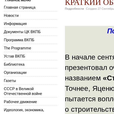
КРАТКИЙ О
ГЛАВНОЕ МЕНЮ
Главная страница
Подробности
Создано
27 Сентябрь
Новости
Информация
П
Документы ЦК ВКПБ
Программа ВКПБ
The Programme
В начале сен
Устав ВКПБ
Библиотека
презентовал о
Организации
названием
«С
Газеты
Точнее, Яценю
СССР в Великой
Отечественной войне
пытается вопл
Рабочее движение
о строительс
Идеология, экономика,