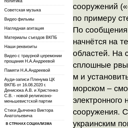
политика
сооружений («
Советская музыка
по примеру ст
Видео фильмы
По сообщениям
Наглядная агитация
Материалы съездов ВКПБ
начнётся на т
Наши реквизиты
областей. На 
Видео с траурной церемонии
прощания Н.А.Андреевой
сплошные рвы 
Памяти Н.А.Андреевой
м и установит
Ауди-записи Пленума ЦК
ВКПБ от 16.08.2020 г.
морском – смо
Денисюка А.В. и Христенко
С.В. - новой религиозно-
электронного
меньшевистской партии
сооружения. 
Стихи Дьяченко Виктора
Анатольевича
украинским п
В СТРАНАХ СОЦИАЛИЗМА