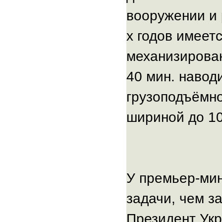
вооружении и 
х годов имеет
механизирован
40 мин. навод
грузоподъёмно
шириной до 10
У премьер-ми
задачи, чем з
Президент Ук