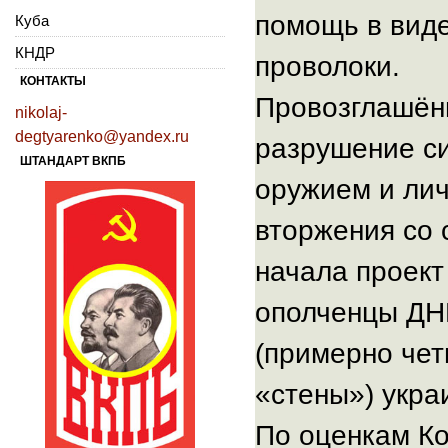
помощь в виде
Куба
КНДР
проволоки.
КОНТАКТЫ
Провозглашён
nikolaj-
degtyarenko@yandex.ru
разрушение с
ШТАНДАРТ ВКПБ
оружием и лич
вторжения со 
начала проект
ополченцы ДНР
(примерно чет
«стены») укра
По оценкам Ко