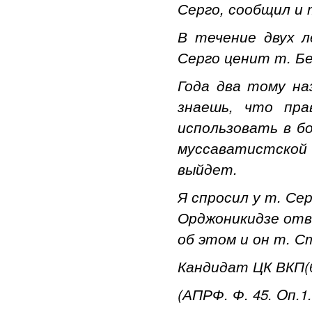
Серго, сообщил и 
В течение двух л
Серго ценит т. Бе
Года два тому наз
знаешь, что пр
использовать в б
муссаватистской 
выйдет.
Я спросил у т. Се
Орджоникидзе отв
об этом и он т. С
Кандидат ЦК ВКП(б
(АПРФ. Ф. 45. Oп.1.