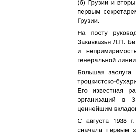
(б) Грузии и вторы
первым секретаре
Грузии.
На посту руково
Закавказья Л.П. Б
и непримиримост
генеральной линии
Большая заслуга 
троцкистско-буха
Его известная р
организаций в З
ценнейшим вкладом
С августа 1938 г
сначала первым 