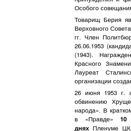
Особого совещани
Товарищ Берия я
Верховного Совета
гг. Член Политбю
26.06.1953 (кандид
(1943). Награжд
Красного Знамени
Лауреат Сталин
организации создан
26 июня 1953 г. 
обвинению Хруще
народа». В кратк
в «Правде»
10
Пленуме ЦК
днях