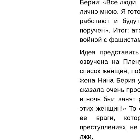
Берии: «Все люди,
лично мною. Я гото
работают и будут
поручен». Итог: а
войной с фашистам
Идея представит
озвучена на Пле
список женщин, по
жена Нина Берия у
сказала очень про
и ночь был занят 
этих женщин!» То 
ее враги, кот
преступлениях, не
лжи.