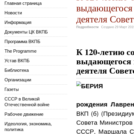
Главная страница
выдающегося 
Новости
деятеля Сове
Информация
Подробности
Создано
29 Март 201
Документы ЦК ВКПБ
Программа ВКПБ
К 120-летию с
The Programme
выдающегося п
Устав ВКПБ
деятеля Совет
Библиотека
Организации
Газеты
СССР в Великой
рождения Лаврен
Отечественной войне
ВКП (б) (Президиу
Рабочее движение
Совета Министров
Идеология, экономика,
СССР, Маршала Со
политика