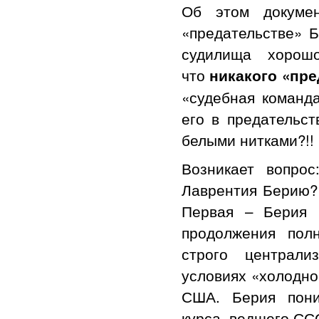
Об этом докуме
«предательстве» Б
судилища хорош
что
никакого «пре
«судебная команда
его в предательст
белыми нитками?!!
Возникает вопро
Лаврентия Берию?
Первая – Берия 
продолжения пол
строго централи
условиях «холодно
США. Берия пони
курса, ведшего СС