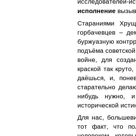
исследователей-и
вызыв
исполнение
Стараниями Хрущ
горбачевцев – де
буржуазную контрр
подъёма советской
войне, для созд
краской так круто
даёшься, и, поне
старательно делаю
нибудь нужно, 
исторической ист
Для нас, большев
тот факт, что п
человеком, котор