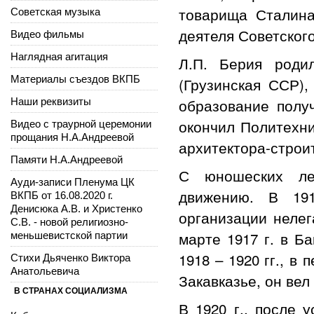
товарища Сталина
Советская музыка
деятеля Советског
Видео фильмы
Наглядная агитация
Л.П. Берия роди
Материалы съездов ВКПБ
(Грузинская ССР),
образование полу
Наши реквизиты
окончил Политехни
Видео с траурной церемонии
прощания Н.А.Андреевой
архитектора-строи
Памяти Н.А.Андреевой
С юношеских ле
Ауди-записи Пленума ЦК
движению. В 19
ВКПБ от 16.08.2020 г.
Денисюка А.В. и Христенко
организации нелег
С.В. - новой религиозно-
марте 1917 г. в Б
меньшевистской партии
1918 – 1920 гг., в
Стихи Дьяченко Виктора
Анатольевича
Закавказье, он вел
В СТРАНАХ СОЦИАЛИЗМА
В 1920 г., после 