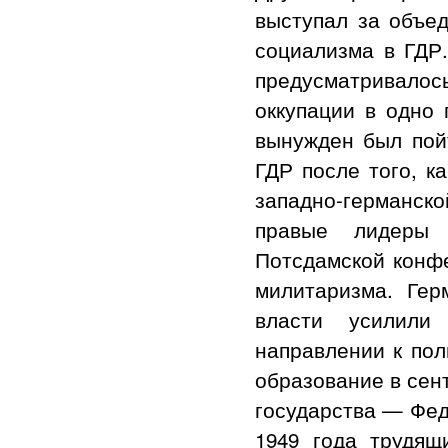
выступал за объе
социализма в ГДР.
предусматривалось
оккупации в одно 
вынужден был пойт
ГДР после того, к
западно-германск
правые лидеры 
Потсдамской конфе
милитаризма. Гер
власти усилили
направлении к пол
образование в сен
государства — Фед
1949 года трудящ