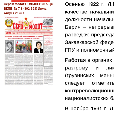
Осенью 1922 г. Л.
Серп и Молот БОЛЬШЕВИКА ЦО
ВКПБ, № 7-8 (392-393) Июль-
качестве начальн
Август 2026 г.
должности начальн
Берия – непрерыв
разведки: председ
Закавказской феде
ГПУ и полномочны
Работая в органах
разгрому и лик
(грузинских мен
следует отмети
контрреволюцион
националистских б
В ноябре 1931 г. 