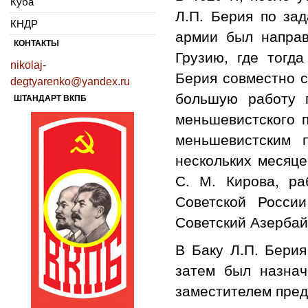
Куба
Л.П. Берия по за
КНДР
армии был направ
КОНТАКТЫ
Грузию, где тогд
nikolaj-
Берия совместно с
degtyarenko@yandex.ru
большую работу п
ШТАНДАРТ ВКПБ
меньшевистского п
меньшевистским 
нескольких месяце
С. М. Кирова, ра
Советской Росси
Советский Азербай
В Баку Л.П. Берия
затем был назнач
заместителем предс