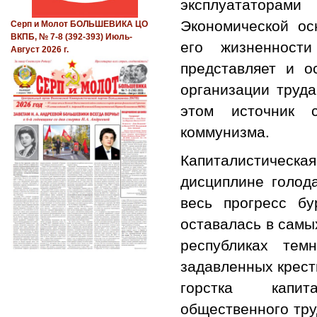
эксплуататора
Экономической ос
Серп и Молот БОЛЬШЕВИКА ЦО
ВКПБ, № 7-8 (392-393) Июль-
его жизненност
Август 2026 г.
представляет и о
организации труда
этом источник 
коммунизма.
Капиталистическая
дисциплине голод
весь прогресс бу
оставалась в самы
республиках те
задавленных крест
горстка капит
общественного тру