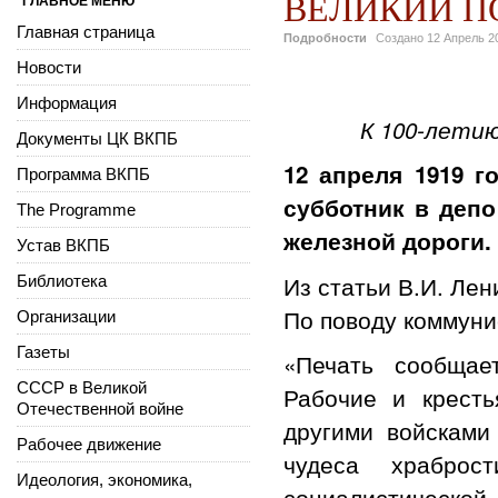
ВЕЛИКИЙ П
ГЛАВНОЕ МЕНЮ
Главная страница
Подробности
Создано
12 Апрель 2
Новости
Информация
К 100-лети
Документы ЦК ВКПБ
12 апреля 1919 
Программа ВКПБ
субботник в деп
The Programme
железной дороги.
Устав ВКПБ
Из статьи В.И. Лен
Библиотека
По поводу коммуни
Организации
Газеты
«Печать сообщае
СССР в Великой
Рабочие и кресть
Отечественной войне
другими войсками
Рабочее движение
чудеса храброс
Идеология, экономика,
социалистической