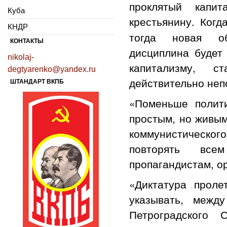
проклятый капи
Куба
крестьянину. Ког
КНДР
тогда новая об
КОНТАКТЫ
дисциплина будет 
nikolaj-
капитализму, с
degtyarenko@yandex.ru
действительно не
ШТАНДАРТ ВКПБ
«Поменьше полит
простым, но живым
коммунистическог
повторять все
пропагандистам, ор
«Диктатура прол
указывать, межд
Петроградского