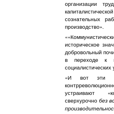
организации тру
капиталистиче
сознательных раб
производство».
««Коммунистическ
историческое зна
добровольный почи
в переходе к н
социалистических 
«И вот эти го
контрреволюционно
устраивают «к
сверхурочно
без в
производительно