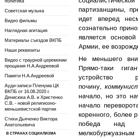
политика
партизанщины, пр
Советская музыка
идет вперед нес
Видео фильмы
сознательно прино
Наглядная агитация
является осново
Материалы съездов ВКПБ
Армии, ее возрожде
Наши реквизиты
Не меньшего вни
Видео с траурной церемонии
Прямо-таки гиг
прощания Н.А.Андреевой
устройство
Памяти Н.А.Андреевой
почину,
коммунист
Ауди-записи Пленума ЦК
ВКПБ от 16.08.2020 г.
начало, но это н
Денисюка А.В. и Христенко
начало переворота
С.В. - новой религиозно-
меньшевистской партии
коренного, более 
Стихи Дьяченко Виктора
победа над со
Анатольевича
мелкобуржуазным
В СТРАНАХ СОЦИАЛИЗМА