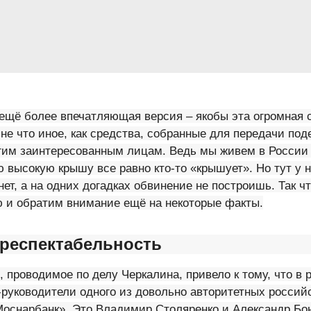
и ещё более впечатляющая версия – якобы эта огромная
не что иное, как средства, собранные для передачи под
гим заинтересованным лицам. Ведь мы живем в России
 высокую крышу все равно кто-то «крышует». Но тут у н
нет, а на одних догадках обвинение не построишь. Так ч
 и обратим внимание ещё на некоторые факты.
 респектабельность
 проводимое по делу Черкалина, привело к тому, что в 
руководители одного из довольно авторитетных российс
оснарбанк». Это Владимир Столяренко и Александр Бон