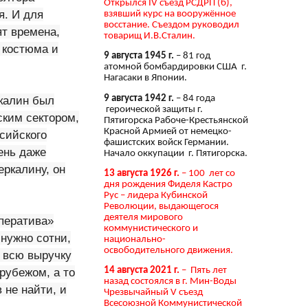
Открылся IV съезд РСДРП (б),
я. И для
взявший курс на вооружённое
восстание. Съездом руководил
ят времена,
товарищ И.В.Сталин.
 костюма и
9 августа 1945 г.
– 81 год
атомной бомбардировки США г.
Нагасаки в Японии.
9 августа 1942 г.
– 84 года
ркалин был
героической защиты г.
ским сектором,
Пятигорска Рабоче-Крестьянской
Красной Армией от немецко-
ссийского
фашистских войск Германии.
чень даже
Начало оккупации г. Пятигорска.
еркалину, он
13 августа 1926 г.
– 100 лет со
дня рождения Фиделя Кастро
Рус – лидера Кубинской
Революции, выдающегося
деятеля мирового
ператива»
коммунистического и
 нужно сотни,
национально-
освободительного движения.
е всю выручку
 рубежом, а то
14 августа 2021 г.
– Пять лет
назад состоялся в г. Мин-Воды
 не найти, и
Чрезвычайный V съезд
Всесоюзной Коммунистической