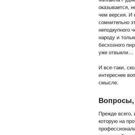
оказывается, н
чем версия. И 
сомнительно эт
неподкупного ч
народу и толь
бесхозного пир
уже отвыкли…
И все-таки, ск
интереснее воп
смысле.
Вопросы
Прежде всего, 
которую на про
профессионали