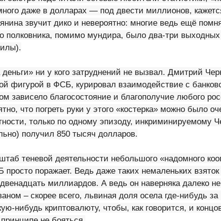
много даже в долларах — под двести миллионов, кажетс
янина звучит дико и невероятно: многие ведь ещё помн
го полковника, помимо мундира, было два-три выходных
илы).
 деньги» ни у кого затруднений не вызвал. Дмитрий Че
ой фигурой в ФСБ, курировал взаимодействие с банков
гом зависело благосостояние и благополучие любого ро
ятно, что погреть руки у этого «костерка» можно было о
тности, только по одному эпизоду, инкриминируемому Ч
льно) получил 850 тысяч долларов.
сштаб теневой деятельности небольшого «надомного коо
 просто поражает. Ведь даже таких немаленьких взяток
двенадцать миллиардов. А ведь он наверняка далеко н
аном – скорее всего, львиная доля осела где-нибудь за
кую-нибудь криптовалюту, чтобы, как говорится, и концов
 принципе не бояться.