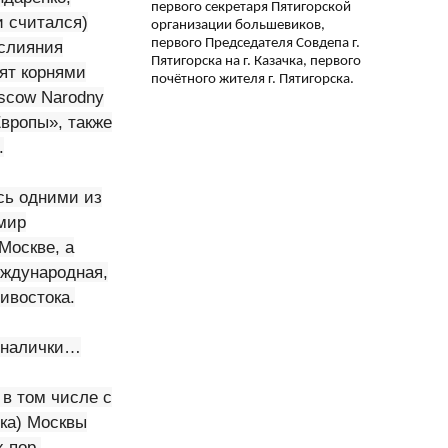
первого секретаря Пятигорской
и считался)
организации большевиков,
первого Председателя Совдепа г.
 слияния
Пятигорска на г. Казачка, первого
ят корнями
почётного жителя г. Пятигорска.
oscow Narodny
Европы», также
.
сь одними из
мир
Москве, а
еждународная,
ивостока.
» налички…
в том числе с
ка) Москвы
 пор,