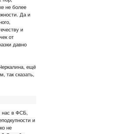
же не более
жности. Да и
ного,
течеству и
чек от
казки давно
 Черкалина, ещё
, так сказать,
у нас в ФСБ,
еподкупности и
ко не