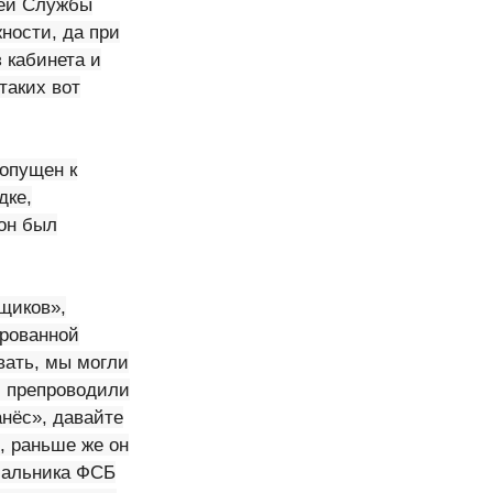
ией Службы
ности, да при
 кабинета и
таких вот
допущен к
дке,
 он был
щиков»,
ированной
вать, мы могли
 и препроводили
анёс», давайте
, раньше же он
ачальника ФСБ