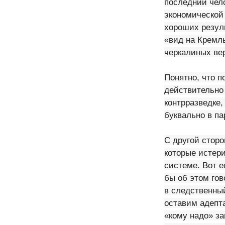
последний чел
экономической 
хороших резуль
«вид на Кремль
черкалиных ве
Понятно, что п
действительно
контрразведке,
буквально в па
С другой сторо
которые истер
системе. Вот 
бы об этом гов
в следственный
оставим адепта
«кому надо» за