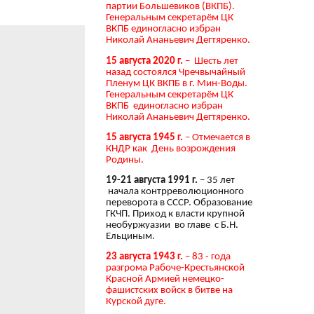
партии Большевиков (ВКПБ).
Генеральным секретарём ЦК
ВКПБ единогласно избран
Николай Ананьевич Дегтяренко.
15 августа 2020 г.
– Шесть лет
назад состоялся Чречвычайный
Пленум ЦК ВКПБ в г. Мин-Воды.
Генеральным секретарём ЦК
ВКПБ единогласно избран
Николай Ананьевич Дегтяренко.
15 августа 1945 г.
– Отмечается в
КНДР как День возрождения
Родины.
19-21 августа 1991 г.
– 35 лет
начала контрреволюционного
переворота в СССР. Образование
ГКЧП. Приход к власти крупной
необуржуазии во главе с Б.Н.
Ельциным.
23 августа 1943 г.
– 83 - года
разгрома Рабоче-Крестьянской
Красной Армией немецко-
фашистских войск в битве на
Курской дуге.