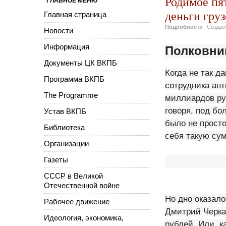
Родимое пя
ГЛАВНОЕ МЕНЮ
деньги гру
Главная страница
Подробности
Созда
Новости
Информация
Полковни
Документы ЦК ВКПБ
Когда не так д
Программа ВКПБ
сотрудника ант
The Programme
миллиардов ру
говоря, под бо
Устав ВКПБ
было не просто
Библиотека
себя такую су
Организации
Газеты
СССР в Великой
Отечественной войне
Но дно оказал
Рабочее движение
Дмитрий Черкал
Идеология, экономика,
рублей. Или, к