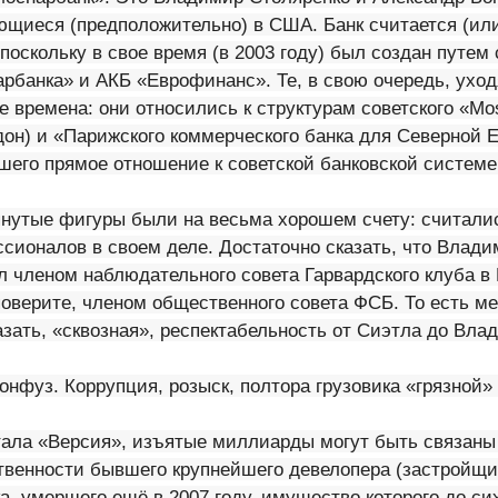
ющиеся (предположительно) в США. Банк считается (ил
поскольку в свое время (в 2003 году) был создан путем
рбанка» и АКБ «Еврофинанс». Те, в свою очередь, уход
е времена: они относились к структурам советского «M
дон) и «Парижского коммерческого банка для Северной 
шего прямое отношение к советской банковской системе
янутые фигуры были на весьма хорошем счету: считали
сионалов в своем деле. Достаточно сказать, что Влади
 членом наблюдательного совета Гарвардского клуба в 
поверите, членом общественного совета ФСБ. То есть м
зать, «сквозная», респектабельность от Сиэтла до Влад
конфуз. Коррупция, розыск, полтора грузовика «грязной
тала «Версия», изъятые миллиарды могут быть связаны 
твенности бывшего крупнейшего девелопера (застройщи
, умершего ещё в 2007 году, имущество которого до сих