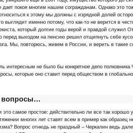
е дает покоя многим нашим согражданам. Однако это то
относиться к этому мы должны с изрядной долей осторо
о выглядит именно потому, что как-то не верится в чест
екиста, который долгие годы верой и правдой служил О
ко перед выходом на пенсию решил отщипнуть себе кусо
ога. Мы, повторюсь, живем в России, и верить в такие с
оль интересным не было бы конкретное дело полковника
росы, которые оно ставит перед обществом в глобальном
, вопросы…
и это самое простое: действительно ли все так хорошо 
тяжении многих лет ставят всем в пример как образец н
зма? Вопрос отнюдь не праздный – Черкалин ведь дале