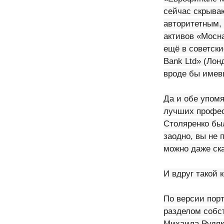
сейчас скрыва
авторитетным, 
активов «Мосна
ещё в советски
Bank Ltd» (Лон
вроде бы имев
Да и обе упом
лучших профес
Столяренко был
заодно, вы не 
можно даже ска
И вдруг такой 
По версии пор
разделом собс
Михаила Рудяка