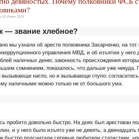
тно девяностых. Почему полковники ФСБ 
зовиками?
но
03 Июнь 2019
к — звание хлебное?
авно мы узнали об аресте полковника Захарченко, на тот
икоррупционного управления МВД, и об изъятии у него 
блей наличных денег, законность происхождения которы
льшим сомнением, показалось, что дальше уже некуда. 
 вызывающе нагло, но и вызывающе глупо: согласитесь,
мму наличными можно только не от большого ума.
ось пробито довольно быстро. На днях был арестован п
ин, и у него было изъято уже не девять, а двенадцать
ак быстро подсчитали сетевые любители статистики, «п