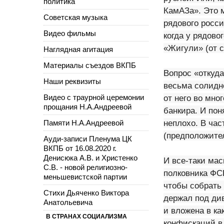
политика
КамАЗа». Это 
Советская музыка
рядового росси
Видео фильмы
когда у рядово
«Жигули» (от с
Наглядная агитация
Материалы съездов ВКПБ
Вопрос «откуда
Наши реквизиты
весьма солидн
Видео с траурной церемонии
от него во мно
прощания Н.А.Андреевой
банкира. И пон
неплохо. В час
Памяти Н.А.Андреевой
(предположите
Ауди-записи Пленума ЦК
ВКПБ от 16.08.2020 г.
Денисюка А.В. и Христенко
И все-таки ма
С.В. - новой религиозно-
полковника ФСБ
меньшевистской партии
чтобы собрать 
Стихи Дьяченко Виктора
держал под див
Анатольевича
и вложена в ка
В СТРАНАХ СОЦИАЛИЗМА
конфискаций в