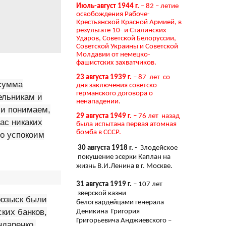
Июль-август 1944 г.
– 82 – летие
освобождения Рабоче-
Крестьянской Красной Армией, в
результате 10- и Сталинских
Ударов, Советской Белоруссии,
Советской Украины и Советской
Молдавии от немецко-
фашистских захватчиков.
23 августа 1939 г.
– 87 лет со
 сумма
дня заключения советско-
германского договора о
ельникам и
ненападении.
 и понимаем,
29 августа 1949 г. –
76 лет назад
ас никаких
была испытана первая атомная
бомба в СССР.
то успокоим
30 августа 1918 г.
- Злодейское
покушение эсерки Каплан на
жизнь В.И.Ленина в г. Москве.
31 августа 1919 г.
– 107 лет
зверской казни
розыск были
белогвардейцами генерала
ких банков,
Деникина Григория
Григорьевича Анджиевского –
даренко,