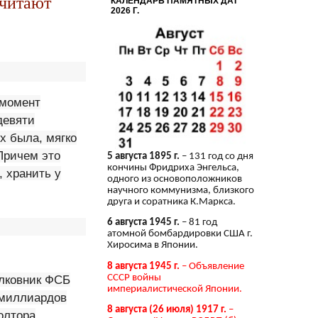
считают
КАЛЕНДАРЬ ПАМЯТНЫХ ДАТ
2026 Г.
 момент
девяти
х была, мягко
Причем это
5 августа 1895 г.
– 131 год со дня
кончины Фридриха Энгельса,
 хранить у
одного из основоположников
научного коммунизма, близкого
друга и соратника К.Маркса.
6 августа 1945 г.
– 81 год
атомной бомбардировки США г.
Хиросима в Японии.
8 августа 1945 г.
– Объявление
СССР войны
олковник ФСБ
империалистической Японии.
 миллиардов
8 августа (26 июля) 1917 г.
–
олтора