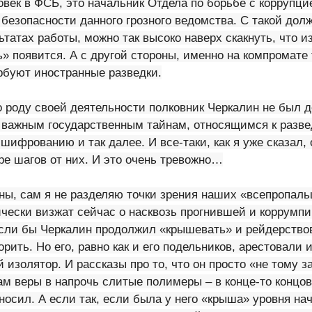
овек в ФСБ, это начальник Отдела по борьбе с коррупц
безопасности данного грозного ведомства. С такой долж
татах работы, можно так высоко наверх скакнуть, что из
» появится. А с другой стороны, именно на компромате 
рбуют иностранные разведки.
о роду своей деятельности полковник Черкалин не был 
 важным государственным тайнам, относящимся к разве
 шифрованию и так далее. И все-таки, как я уже сказал,
ре шагов от них. И это очень тревожно…
ны, сам я не разделяю точки зрения наших «всепропаль
ически визжат сейчас о насквозь прогнившей и коррумп
если бы Черкалин продолжил «крышевать» и рейдерство
орить. Но его, равно как и его подельников, арестовали
 изолятор. И рассказы про то, что он просто «не тому з
м веры в напрочь слитые полимеры – в конце-то концов
носил. А если так, если была у него «крыша» уровня н