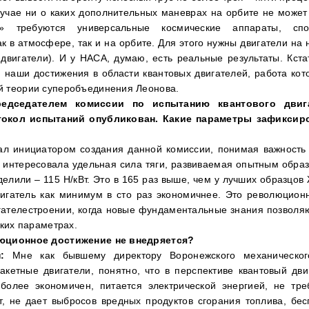
лучае ни о каких дополнительных маневрах на орбите не может 
н» требуются универсальные космические аппараты, спо
к в атмосфере, так и на орбите. Для этого нужны двигатели на
двигатели). И у НАСА, думаю, есть реальные результаты. Кста
и наши достижения в области квантовых двигателей, работа кот
 теории суперобъединения Леонова.
дседателем комиссии по испытанию квантового двиг
токол испытаний опубликован. Какие параметры зафиксир
тал инициатором создания данной комиссии, понимая важность 
с интересовала удельная сила тяги, развиваемая опытным образ
елили – 115 Н/кВт. Это в 165 раз выше, чем у лучших образцов
вигатель как минимум в сто раз экономичнее. Это революцион
гателестроении, когда новые фундаментальные знания позволяю
ских параметрах.
юционное достижение не внедряется?
:
Мне как бывшему директору Воронежского механическог
акетные двигатели, понятно, что в перспективе квантовый дви
олее экономичен, питается электрической энергией, не тре
ит, не дает выбросов вредных продуктов сгорания топлива, бе