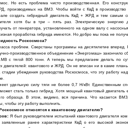
мос. Но есть проблема чисто производственная. Его констру
РД, производимых на ВМЗ. Чтобы войти с КвД в производств
але создать гибридный двигатель КвД + ЖРД и тем самым с
сителя хотя бы в три – пять раз. Электрическую энергию 
лучать от генератора, установленного на одном валу с насосны
кизная проработка гибрида имеются. Но добро мы пока не получ
видность Роскосмоса?
масса проблем. Сверстаны программы на десятилетие вперед. 
научно-производственное объединение «Энергомаш» закончило сб
1МВ с тягой 800 тонн. А теперь мы предлагаем делать по сут
х двигателей: квантового и ЖРД. Он не вписан ни в какие план
 стадии убеждения руководства Роскосмоса, что эту работу над
е.
еет удельную силу тяги не более 0,7 Н/кВт. Единственным с
 может стать только гибрид. Хотя мощный квантовый двигатель 
о образца. В этом, видимо, вся причина. Что касается ВМЗ
ы, чтобы эту работу выполнить.
 Роскосмосе относятся к квантовому двигателю?
сов:
Я был руководителем испытаний квантового двигателя ком
заявленные ранее характеристики КвД о его высокой эконо