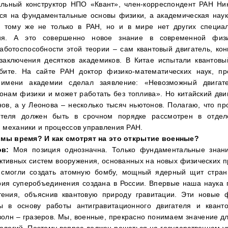
альный конструктор НПО «Квант», член-корреспондент РАН Ни
ся на фундаментальные основы физики, а академическая наук
К тому же не только в РАН, но и в мире нет других специа
ия. А это совершенно новое знание в современной физ
аботоспособности этой теории – сам квантовый двигатель, кон
заключения десятков академиков. В Китае испытали квантов
бите. На сайте РАН доктор физико-математических наук, п
имени академии сделал заявление: «Невозможный двига
онам физики и может работать без топлива». Но китайский дви
нов, а у Леонова – несколько тысяч ньютонов. Полагаю, что пр
гателя должен быть в срочном порядке рассмотрен в отделе
 механики и процессов управления РАН.
 мы время? И как смотрят на это открытие военные?
ов:
Моя позиция однозначна. Только фундаментальные знани
ктивных систем вооружения, основанных на новых физических п
 смогли создать атомную бомбу, мощный ядерный щит стран
ория суперобъединения создана в России. Впервые наша наука 
тения, объяснив квантовую природу гравитации. Эти новые
ы в основу работы антигравитационного двигателя и кванто
волн – гразеров. Мы, военные, прекрасно понимаем значение д
ологий. Поэтому вопрос должен решаться на государственном у