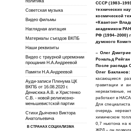
политика
СССР (1983–199
технических на
Советская музыка
космической те
Видео фильмы
«Квантон» Влад
Наглядная агитация
академиком РАН
РФ (1994–2000)
Материалы съездов ВКПБ
думского Комит
Наши реквизиты
– Олег Дмитрие
Видео с траурной церемонии
Рональд Рейган
прощания Н.А.Андреевой
После распада 
Памяти Н.А.Андреевой
Олег Бакланов:
касающиеся раз
Ауди-записи Пленума ЦК
гравитации и ан
ВКПБ от 16.08.2020 г.
нереактивные, н
Денисюка А.В. и Христенко
С.В. - новой религиозно-
работают в НАСА,
меньшевистской партии
Для специалиста 
очередь нереак
Стихи Дьяченко Виктора
химическом топл
Анатольевича
0,7 ньютона на к
В СТРАНАХ СОЦИАЛИЗМА
ЖРД – он позволя