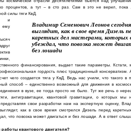
ты космической отрасли десятилетиями бьются над улучшени
о процентов, а тут – в сто раз. Сам в это не верил, пока
ой силы тяги КвД.
се и
Владимир Семенович Леонов сегодн
 ему
выглядит, как в свое время Дизель п
каретных дел мастерами, которых 
тысяч
убеждал, что повозка может двига
друг
без лошади
ектив
инки,
ственного финансирования, выдает такие параметры. Кстати, 
профессиональная гордость плюс традиционный консерватизм. А
счет чего создается тяга у КвД. Ведь нас учили, что такого в
вный способ – единственно возможный для движения в космос
единения в вузе, ее тогда просто не было. Тут же речь о нере
яги, антигравитации, квантовой гравитации, о которых мы 
 представляя свои разработки нам на экспертную оценку, Вл
выглядит, как в свое время смотрелся Дизель перед каретны
ал, что повозка может двигаться и без лошади. А в ответ слыша
п работы квантового двигателя?