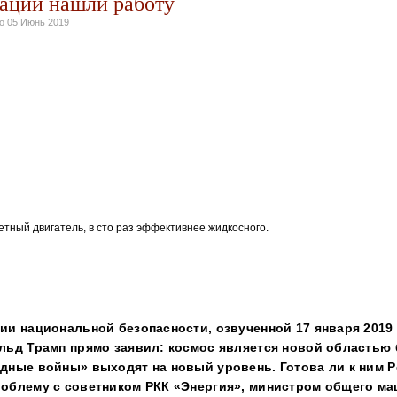
ации нашли работу
но
05 Июнь 2019
н ракетный двигатель, в сто раз эффективнее жидкостног
етный двигатель, в сто раз эффектижидкостного
н ракетный двигатель, в сто раз эффективнее жидкостног
етный двигатель, в сто раз эффективнее жидкосного.
н ракетный двигатель, в сто раз эффективнее жидкостно
ии национальной безопасности, озвученной 17 января 2019 
альд Трамп прямо заявил: космос является новой областью
здные войны» выходят на новый уровень. Готова ли к ним 
роблему с советником РКК «Энергия», министром общего м