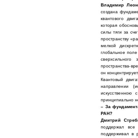
Владимир Леон
создана фундаме
квантового дви
которая обоснов
силы тяги за сч
пространству «ра
мелкой дискрет
глобальное поле
сверхсильного 
пространства-вре
он концентрируе
Квантовый двиг
направлении (и
искусственною с
принципиально н
– За фундамент
РАН?
Дмитрий Стреб
поддержал все 
поддерживал в р