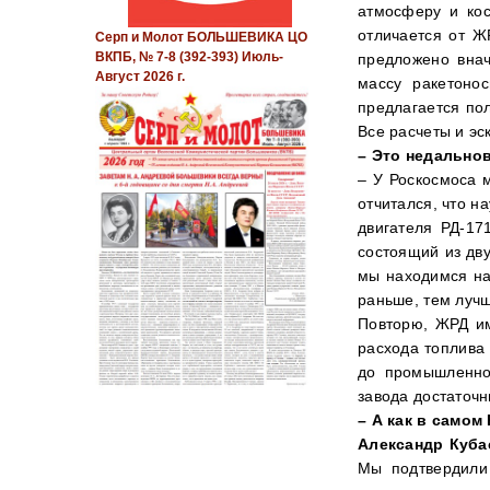
атмосферу и кос
отличается от Ж
Серп и Молот БОЛЬШЕВИКА ЦО
ВКПБ, № 7-8 (392-393) Июль-
предложено внач
Август 2026 г.
массу ракетоно
предлагается по
Все расчеты и эс
– Это недально
– У Роскосмоса 
отчитался, что 
двигателя РД-17
состоящий из дву
мы находимся на
раньше, тем лучш
Повторю, ЖРД им
расхода топлива
до промышленног
завода достаточн
– А как в самом
Александр Куба
Мы подтвердили 