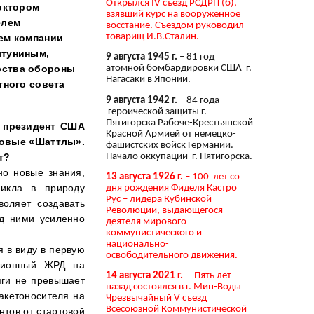
Открылся IV съезд РСДРП (б),
октором
взявший курс на вооружённое
елем
восстание. Съездом руководил
товарищ И.В.Сталин.
ем компании
лтуниным,
9 августа 1945 г.
– 81 год
рства обороны
атомной бомбардировки США г.
Нагасаки в Японии.
тного совета
9 августа 1942 г.
– 84 года
героической защиты г.
Пятигорска Рабоче-Крестьянской
а президент США
Красной Армией от немецко-
зовые «Шаттлы».
фашистских войск Германии.
Начало оккупации г. Пятигорска.
т?
но новые знания,
13 августа 1926 г.
– 100 лет со
никла в природу
дня рождения Фиделя Кастро
Рус – лидера Кубинской
воляет создавать
Революции, выдающегося
ад ними усиленно
деятеля мирового
коммунистического и
национально-
я в виду в первую
освободительного движения.
иционный ЖРД на
14 августа 2021 г.
– Пять лет
яги не превышает
назад состоялся в г. Мин-Воды
ракетоносителя на
Чрезвычайный V съезд
Всесоюзной Коммунистической
нтов от стартовой