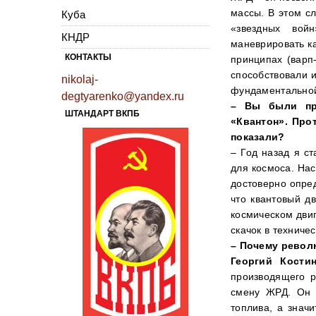
массы. В этом с
Куба
«звездных вой
КНДР
маневрировать ка
КОНТАКТЫ
принципах (варп-
способствовали 
nikolaj-
фундаментальной
degtyarenko@yandex.ru
– Вы были пре
ШТАНДАРТ ВКПБ
«Квантон». Про
показали?
– Год назад я с
для космоса. На
достоверно опред
что квантовый д
космическом дви
скачок в техниче
– Почему револ
Георгий Костин
производящего р
смену ЖРД. Он б
топлива, а знач