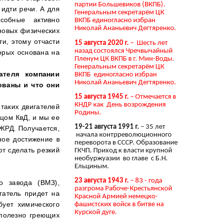
партии Большевиков (ВКПБ).
идти речи. А для
Генеральным секретарём ЦК
собные активно
ВКПБ единогласно избран
Николай Ананьевич Дегтяренко.
 новых физических
ти, этому отчасти
15 августа 2020 г.
– Шесть лет
назад состоялся Чречвычайный
орых основана на
Пленум ЦК ВКПБ в г. Мин-Воды.
Генеральным секретарём ЦК
ателя компании
ВКПБ единогласно избран
Николай Ананьевич Дегтяренко.
ованы и что они
15 августа 1945 г.
– Отмечается в
КНДР как День возрождения
таких двигателей
Родины.
цом КвД, и мы ее
19-21 августа 1991 г.
– 35 лет
 ЖРД. Получается,
начала контрреволюционного
ное достижение в
переворота в СССР. Образование
т сделать резкий
ГКЧП. Приход к власти крупной
необуржуазии во главе с Б.Н.
Ельциным.
23 августа 1943 г.
– 83 - года
о завода (ВМЗ),
разгрома Рабоче-Крестьянской
гатель придет на
Красной Армией немецко-
бует химического
фашистских войск в битве на
Курской дуге.
сполезно греющих