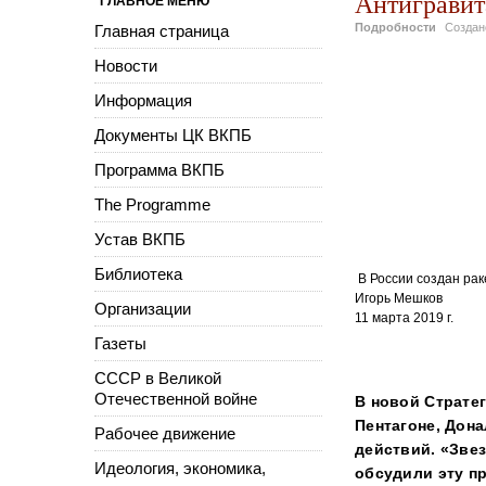
Антигравит
ГЛАВНОЕ МЕНЮ
Подробности
Созда
Главная страница
Новости
В России созда
Информация
Вии создан рак
Документы ЦК ВКПБ
Машков Игорь
Программа ВКПБ
11 марта 2019
В России созда
The Programme
Машков Иорь
Устав ВКПБ
11 марта 2019
Библиотека
В России создан рак
Игорь Мешков
Организации
11 марта 2019 г.
В России созда
Газеты
СССР в Великой
11 марта 2019
Отечественной войне
В новой Стратег
Пентагоне, Дон
Рабочее движение
действий. «Зве
Идеология, экономика,
обсудили эту п