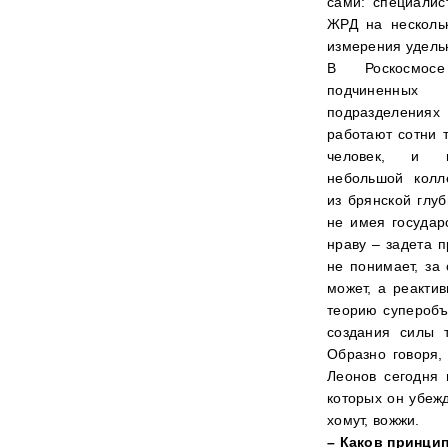
сами: специалис
ЖРД на нескольк
измерения удельн
В Роскосмо
подчиненных
подразделениях
работают сотни 
человек, и в
небольшой колл
из брянской глуб
не имея государ
нраву – задета 
не понимает, за 
может, а реакти
теорию суперобъ
создания силы т
Образно говоря,
Леонов сегодня 
которых он убежд
хомут, вожжи.
– Каков принци