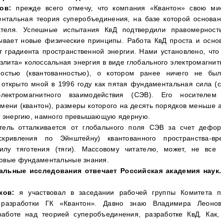
ов:
прежде всего отмечу, что компания «Квантон» свою ми
нтальная теория суперобъединения, на базе которой основа
гателя. Успешные испытания КвД подтвердили правомерност
ывает новые физические принципы. Работа КвД проста и осно
ет градиента пространственной энергии. Нами установлено, что
злита» колоссальная энергия в виде глобального электромагнит
ностью (квантованностью), о котором ранее ничего не был
 открыто мной в 1996 году как пятая фундаментальная сила (с
электромагнитного взаимодействия (СЭВ). Его носителем
мени (квантон), размеры которого на десять порядков меньше 
т энергию, намного превышающую ядерную.
атель отталкивается от глобального поля СЭВ за счет дефо
скривления по Эйнштейну) квантованного пространства-вр
илу тяготения (тяги). Массовому читателю, может, не все
овые фундаментальные знания.
альные исследования отвечает Российская академия наук
ков:
я участвовал в заседании рабочей группы Комитета 
разработки ГК «Квантон». Давно знаю Владимира Леоно
аботе над теорией суперобъединения, разработке КвД. Как