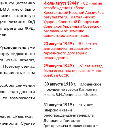
кция существенно
Июль-август 1944 г.
– 82 – летие
освобождения Рабоче-
о ВМЗ, мною было
Крестьянской Красной Армией, в
низить стартовую
результате 10- и Сталинских
для питания КвД
Ударов, Советской Белоруссии,
Советской Украины и Советской
м агрегатом ЖРД.
Молдавии от немецко-
или.
фашистских захватчиков.
23 августа 1939 г.
– 87 лет со
Руководитель уже
дня заключения советско-
орку жидкостного
германского договора о
ненападении.
и новый агрегат,
ы. Поэтому сейчас
29 августа 1949 г. –
76 лет назад
была испытана первая атомная
о начинать и чем
бомба в СССР.
30 августа 1918 г.
- Злодейское
пособом снижения
покушение эсерки Каплан на
еще надо довести
жизнь В.И.Ленина в г. Москве.
, то возможности
31 августа 1919 г.
– 107 лет
зверской казни
белогвардейцами генерала
пании «Квантон».
Деникина Григория
мичности. Судите
Григорьевича Анджиевского –