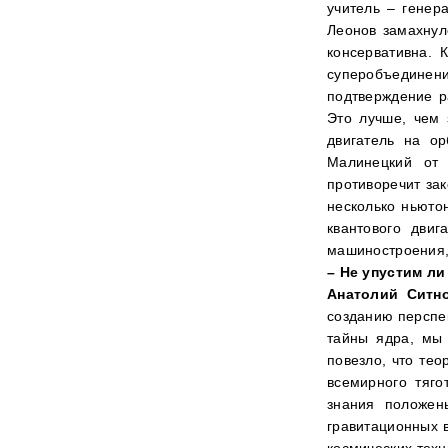
учитель – генер
Леонов замахнул
консервативна. 
суперобъединен
подтверждение р
Это лучше, чем 
двигатель на ор
Малинецкий от 
противоречит зак
несколько ньюто
квантового дви
машиностроения,
– Не упустим ли
Анатолий Ситн
созданию перспе
тайны ядра, мы
повезло, что те
всемирного тяго
знания положен
гравитационных 
космических техн