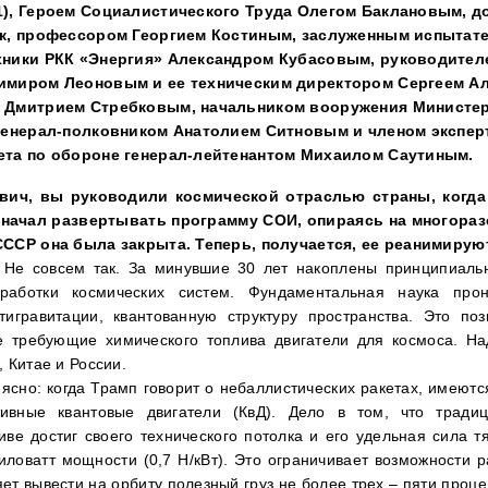
1), Героем Социалистического Труда Олегом Баклановым, д
ук, профессором Георгием Костиным, заслуженным испытат
хники РКК «Энергия» Александром Кубасовым, руководител
имиром Леоновым и ее техническим директором Сергеем А
 Дмитрием Стребковым, начальником вооружения Министе
 генерал-полковником Анатолием Ситновым и членом экспер
ета по обороне генерал-лейтенантом Михаилом Саутиным.
вич, вы руководили космической отраслью страны, когд
 начал развертывать программу СОИ, опираясь на многора
СССР она была закрыта. Теперь, получается, ее реанимирую
Не совсем так. За минувшие 30 лет накоплены принципиаль
работки космических систем. Фундаментальная наука про
тигравитации, квантованную структуру пространства. Это поз
е требующие химического топлива двигатели для космоса. Н
 Китае и России.
ясно: когда Трамп говорит о небаллистических ракетах, имеютс
тивные квантовые двигатели (КвД). Дело в том, что трад
иве достиг своего технического потолка и его удельная сила т
иловатт мощности (0,7 Н/кВт). Это ограничивает возможности 
ет вывести на орбиту полезный груз не более трех – пяти проце