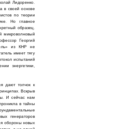
колай Лидоренко.
а в своей основе
листов по теории
ике. Но главное
кретный образец.
ый микроволновый
рофессор Георгий
тель» из КНР не
гатель имеет тягу
отокол испытаний
нии энергетики,
я дают толчок к
ринципах. Вскрыв
ы. И сейчас нам
проникла в тайны
 фундаментальные
вых генераторов
ля обороны новых
ровне, а не одной