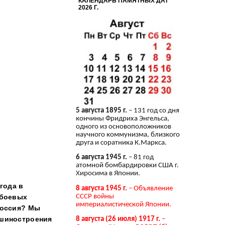
КАЛЕНДАРЬ ПАМЯТНЫХ ДАТ
2026 Г.
о
о
5 августа 1895 г.
– 131 год со дня
кончины Фридриха Энгельса,
одного из основоположников
научного коммунизма, близкого
друга и соратника К.Маркса.
6 августа 1945 г.
– 81 год
атомной бомбардировки США г.
Хиросима в Японии.
года в
8 августа 1945 г.
– Объявление
СССР войны
 боевых
империалистической Японии.
Россия? Мы
ашиностроения
8 августа (26 июля) 1917 г.
–