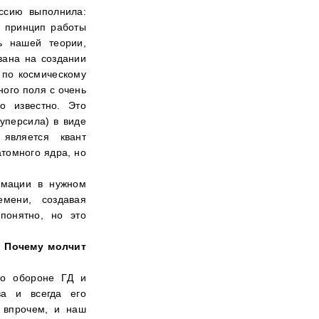
ссию выполнила:
н принцип работы
ь нашей теории,
вана на создании
 по космическому
ного поля с очень
о известно. Это
уперсила) в виде
 является квант
атомного ядра, но
рмации в нужном
емени, создавая
 понятно, но это
. Почему молчит
по обороне ГД и
ва и всегда его
, впрочем, и наш