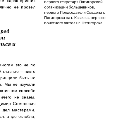
ем характеристик
первого секретаря Пятигорской
 лично не провел
организации большевиков,
первого Председателя Совдепа г.
Пятигорска на г. Казачка, первого
я
почётного жителя г. Пятигорска.
еред
он
ться и
многим это не по
 главное – никто
 принципе быть не
е. Мы не изучали
активном способе
ничего не знаем.
адимир Семенович
х дел мастерами,
л: а где оглобли,