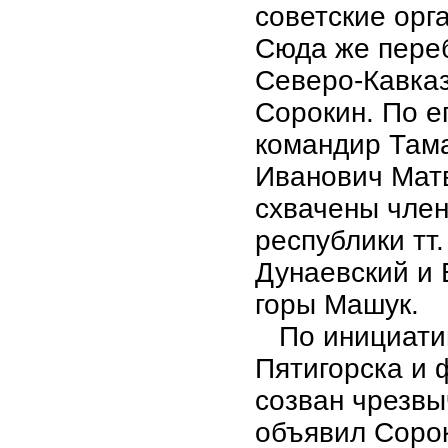
советские орг
Сюда же переб
Северо-Кавказ
Сорокин. По е
командир Там
Иванович Матв
схвачены чле
республики тт
Дунаевский и 
горы Машук.
По инициатив
Пятигорска и 
созван чрезвы
объявил Сорок