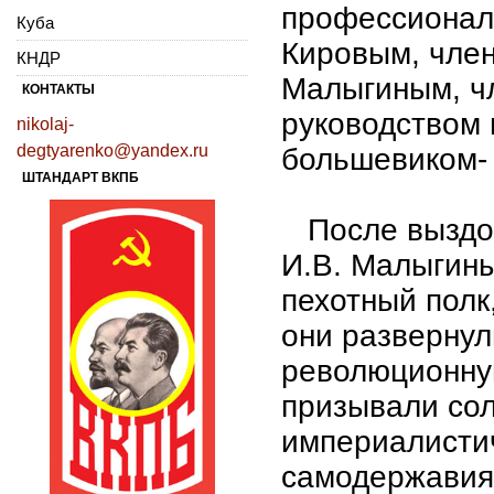
профессионал
Куба
Кировым, член
КНДР
Малыгиным, чл
КОНТАКТЫ
руководством
nikolaj-
degtyarenko@yandex.ru
большевиком-
ШТАНДАРТ ВКПБ
После выздоро
И.В. Малыгины
пехотный полк
они развернул
революционную
призывали сол
империалистич
самодержавия.