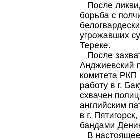
После ликвид
борьба с полч
белогвардески
угрожавших с
Тереке.
После захвата
Анджиевский 
комитета РКП 
работу в г. Ба
схвачен полиц
английским па
в г. Пятигорск
бандами Деник
В настоящее в