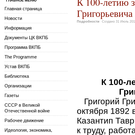
К 100-летию з
ГЛАВНОЕ МЕНЮ
Главная страница
Григорьевича
Новости
Подробности
Создано
31 Июль 20
Информация
Документы ЦК ВКПБ
Программа ВКПБ
The Programme
Устав ВКПБ
Библиотека
К 100-л
Организации
Гри
Газеты
Григорий Гри
СССР в Великой
октября 1892 
Отечественной войне
Казантип Тавр
Рабочее движение
к труду, рабо
Идеология, экономика,