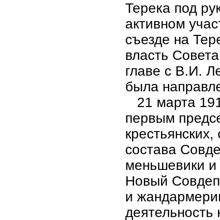
Терека под ру
активном учас
съезде на Тер
власть Совет
главе с В.И. 
была направле
21 марта 1918
первым предс
крестьянских, 
состава Совд
меньшевики и 
Новый Совдеп 
и жандармери
деятельность 