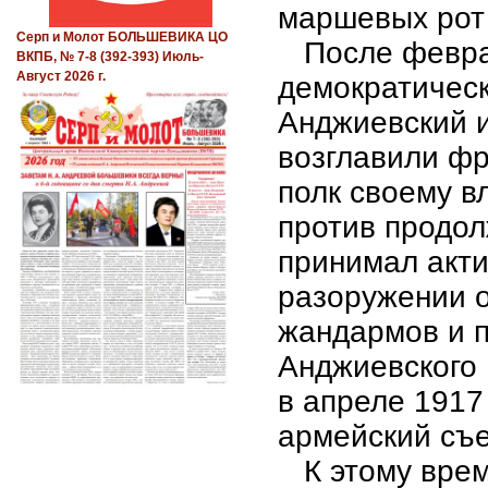
маршевых рот 
Серп и Молот БОЛЬШЕВИКА ЦО
После феврал
ВКПБ, № 7-8 (392-393) Июль-
Август 2026 г.
демократическ
Анджиевский и
возглавили ф
полк своему в
против продо
принимал акти
разоружении о
жандармов и п
Анджиевского 
в апреле 1917
армейский съез
К этому време