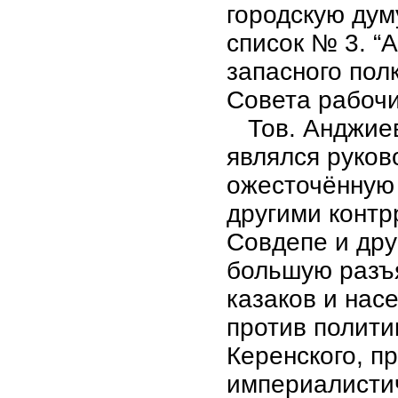
городскую думу
список № 3. “А
запасного пол
Совета рабочи
Тов. Анджиевс
являлся руков
ожесточённую 
другими конт
Совдепе и дру
большую разъя
казаков и нас
против полити
Керенского, п
империалистич