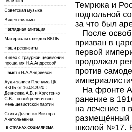
политика
Темрюка и Рос
Советская музыка
подпольной со
Видео фильмы
за что был ар
Наглядная агитация
После освобо
Материалы съездов ВКПБ
призван в цар
Наши реквизиты
первой импери
Видео с траурной церемонии
продолжал ре
прощания Н.А.Андреевой
против самоде
Памяти Н.А.Андреевой
империалисти
Ауди-записи Пленума ЦК
ВКПБ от 16.08.2020 г.
На фронте Ан
Денисюка А.В. и Христенко
ранение в 1916
С.В. - новой религиозно-
меньшевистской партии
на лечение в 
Стихи Дьяченко Виктора
размещённый 
Анатольевича
школой №17. В
В СТРАНАХ СОЦИАЛИЗМА