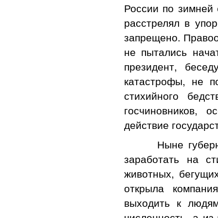
России по зимней 
расстрелял в упор
запрещено. Правоо
не пытались нача
президент, бесе
катастрофы, не п
стихийного бедс
госчиновников, 
действие государс
Ныне губернатор
заработать на с
животных, бегущи
открыла компани
выходить к людям
численность, а из