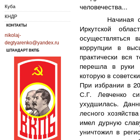
человечества...
Куба
КНДР
Начиная с сере
КОНТАКТЫ
Иркутской обла
nikolaj-
осуществляться 
degtyarenko@yandex.ru
коррупции в выс
ШТАНДАРТ ВКПБ
практически вся 
перешла в руки 
которую в советски
При избрании в 20
С.Г. Левченко с
ухудшилась. Дан
лесного хозяйства
имел дурную слав
уничтожил в реги