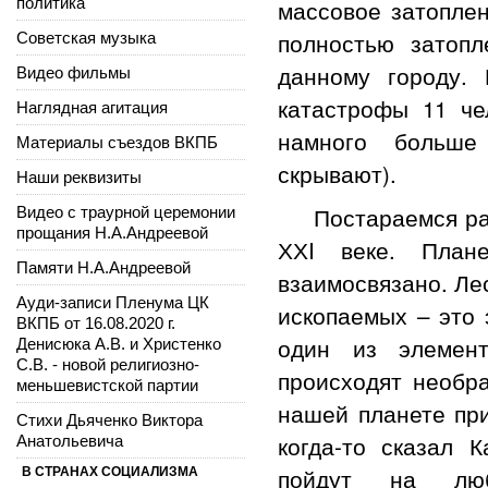
политика
массовое затоплен
полностью затоп
Советская музыка
данному городу.
Видео фильмы
катастрофы 11 ч
Наглядная агитация
намного больш
Материалы съездов ВКПБ
скрывают).
Наши реквизиты
Постараемся разоб
Видео с траурной церемонии
прощания Н.А.Андреевой
ХХI веке. План
Памяти Н.А.Андреевой
взаимосвязано. Лес
Ауди-записи Пленума ЦК
ископаемых – это 
ВКПБ от 16.08.2020 г.
один из элемент
Денисюка А.В. и Христенко
С.В. - новой религиозно-
происходят необр
меньшевистской партии
нашей планете при
Стихи Дьяченко Виктора
когда-то сказал 
Анатольевича
пойдут на люб
В СТРАНАХ СОЦИАЛИЗМА