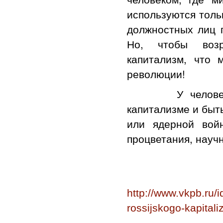
используются толь
должностных лиц п
Но, чтобы возр
капитализм, что 
революции!
У человечеств
капитализме и быт
или ядерной вой
процветания, научн
http://www.vkpb.ru/i
rossijskogo-kapital