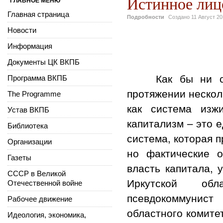
Истинное ли
ГЛАВНОЕ МЕНЮ
Главная страница
Подробности
Создано
11 Август 2
Новости
Информация
Документы ЦК ВКПБ
Как бы ни стар
Программа ВКПБ
протяжении нескол
The Programme
как система изж
Устав ВКПБ
капитализм – это 
Библиотека
система, которая 
Организации
но фактические о
Газеты
власть капитала, 
СССР в Великой
Иркутской обл
Отечественной войне
псевдокоммунист 
Рабочее движение
областного комите
Идеология, экономика,