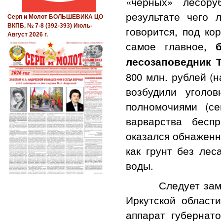
«черных» лесору
результате чего 
Серп и Молот БОЛЬШЕВИКА ЦО
ВКПБ, № 7-8 (392-393) Июль-
говорится, под ко
Август 2026 г.
самое главное,
лесозаповедник 
800 млн. рублей (
возбудили уголо
полномочиями (се
варварства бесп
оказался обнаженн
как грунт без лес
воды.
Следует заметить
Иркутской област
аппарат губернат