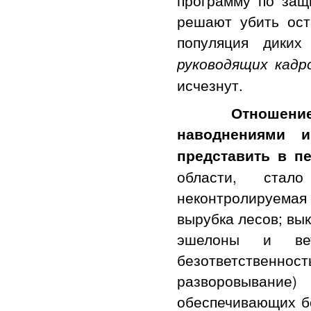
решают убить ос
популяция дики
руководящих кадр
исчезнут.
Отношение
наводнениями 
представить в 
области, стал
неконтролируема
вырубка лесов; вы
эшелоны и вет
безответствен
разворовывание)
обеспечивающих бе