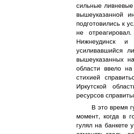
сильные ливневые 
вышеуказанной и
подготовились к у
не отреагировал
Нижнеудинск и
усиливавшийся л
вышеуказанных на
области ввело на
стихией справит
Иркутской облас
ресурсов справитьс
В это время губе
момент, когда в 
гулял на банкете 
отменять столь «в