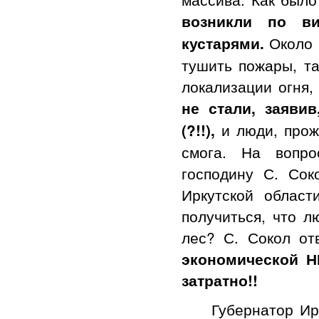
возникли по в
Около 
кустарями.
тушить пожары, т
локализации огня,
не стали, заяви
и люди, прож
(?!!),
смога. На вопро
господину С. Сок
Иркутской област
получиться, что л
лес? С. Сокол от
экономической Н
затратно!!
Губернатор Иркут