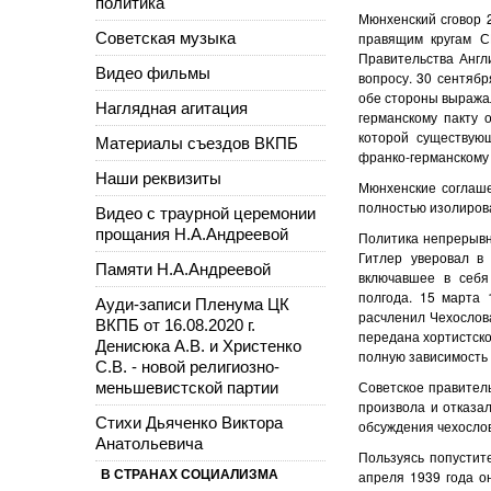
политика
Мюнхенский сго­вор
Советская музыка
правящим кругам С
Правительства Англ
Видео фильмы
вопросу. 30 сентяб
обе стороны выражал
Наглядная агитация
германскому пакту 
которой существую
Материалы съездов ВКПБ
франко-германскому 
Наши реквизиты
Мюнхенские соглаше
полностью изолиров
Видео с траурной церемонии
прощания Н.А.Андреевой
Политика непрерывн
Гитлер уверовал в
Памяти Н.А.Андреевой
включавшее в себя 
полгода. 15 марта 
Ауди-записи Пленума ЦК
расчленил Чехослов
ВКПБ от 16.08.2020 г.
передана хортистско
Денисюка А.В. и Христенко
полную зависимость 
С.В. - новой религиозно-
Советское правитель
меньшевистской партии
произвола и отказа
Стихи Дьяченко Виктора
обсуждения чехослов
Анатольевича
Пользуясь попустит
В СТРАНАХ СОЦИАЛИЗМА
апреля 1939 года он