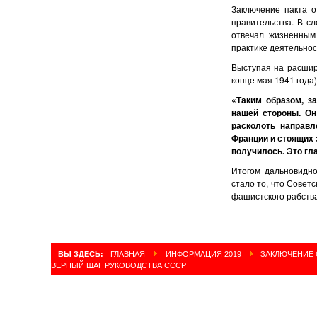
Заключение пакта 
правительства. В с
отвечал жизненным 
практике деятельнос
Выступая на расшир
конце мая 1941 года)
«Таким образом, з
нашей стороны. Он
расколоть направл
Франции и стоящих 
получилось. Это гл
Итогом дальновидно
стало то, что Совет
фашистского рабства
ВЫ ЗДЕСЬ:
ГЛАВНАЯ
ИНФОРМАЦИЯ 2019
ЗАКЛЮЧЕНИЕ С
ВЕРНЫЙ ШАГ РУКОВОДСТВА СССР