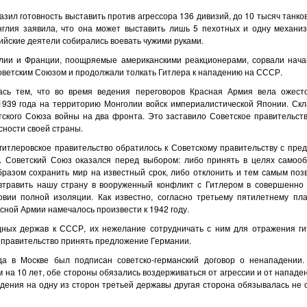
зил готовность выставить против агрессора 136 дивизий, до 10 тысяч танков
нглия заявила, что она может выставить лишь 5 пехотных и одну механи
лийские деятели собирались воевать чужими руками.
лии и Франции, поощряемые американскими реакционерами, сорвали нач
оветским Союзом и продолжали толкать Гитлера к нападению на СССР.
лась тем, что во время ведения переговоров Красная Армия вела ожест
1939 года на территорию Монголии войск империалистической Японии. Ск
тского Союза войны на два фронта. Это заставило Советское правительств
ности своей страны.
 гитлеровское правительство обратилось к Советскому правительству с пр
. Советский Союз оказался перед выбором: либо принять в целях само
бразом сохранить мир на известный срок, либо отклонить и тем самым поз
травить нашу страну в вооруженный конфликт с Гитлером в совершенно
овии полной изоляции. Как известно, согласно третьему пятилетнему план
ной Армии намечалось произвести к 1942 году.
ных держав к СССР, их нежелание сотрудничать с ним для отражения ги
 правительство принять предложение Германии.
да в Москве был подписан советско-германский договор о ненападении.
 на 10 лет, обе стороны обязались воздерживаться от агрессии и от нападе
адения на одну из сторон третьей державы другая сторона обязывалась не