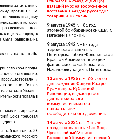
Открылся IV съезд РСДРП (б),
оявшим за их спиной
взявший курс на вооружённое
войну против СССР.
восстание. Съездом руководил
о по чехословацкому
товарищ И.В.Сталин.
кларацию, в которой
9 августа 1945 г.
– 81 год
а равнозначна англо-
атомной бомбардировки США г.
исали декларацию, в
Нагасаки в Японии.
я была равнозначна
9 августа 1942 г.
– 84 года
героической защиты г.
авлены на то, чтобы
Пятигорска Рабоче-Крестьянской
Красной Армией от немецко-
фашистских войск Германии.
ринесла свои плоды.
Начало оккупации г. Пятигорска.
енское соглашение,
е просуществовало и
13 августа 1926 г.
– 100 лет со
дня рождения Фиделя Кастро
ыло оказано. Гитлер
Рус – лидера Кубинской
акарпатская Украина
Революции, выдающегося
вительности попала в
деятеля мирового
коммунистического и
национально-
т насилия, агрессии,
освободительного движения.
тский Союз требовал
х держав.
14 августа 2021 г.
– Пять лет
назад состоялся в г. Мин-Воды
асштабной войне. 28
Чрезвычайный V съезд
германского морского
Всесоюзной Коммунистической