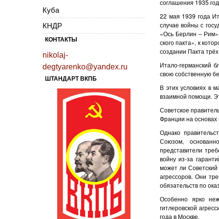
соглашения 1935 год
Куба
22 мая 1939 года И
случае войны с госу
КНДР
«Ось Берлин – Рим», з
КОНТАКТЫ
ско­го пак­та», к ко
создании Пак­та трёх
nikolaj-
Итало-германский б
degtyarenko@yandex.ru
свою собственную бе
ШТАНДАРТ ВКПБ
В этих условиях в м
взаимной помощи. Эт
Советское правитель
Франции на основах 
Однако правительст
Союзом, основанн
представители треб
войну из-за гарант
может ли Советский 
агрессоров. Они тр
обязательств по ок
Особенно ярко неж
гитлеровской агресс
года в Москве.