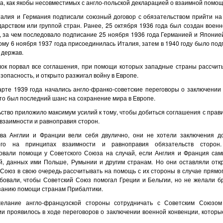
а, как якобы несовместимых с англо-польской декларацией о взаимной помощ
талия и Германия подписали союзный договор с обязательством прийти на 
дарством или группой стран. Ранее, 25 октября 1936 года был создан воен
а чем по­сле­до­ва­ло под­пи­са­ние 25 ноября 1936 года Германи­ей и Япо­ни­ей 
­то­ро­му 6 ноября 1937 года присоединилась Ита­лия, затем в 1940 году было п
 дер­жав.
лок порвал все соглашения, при помощи которых западные страны рассчит
зопасность, и открыто разжигал войну в Европе.
арте 1939 года начались англо-франко-советские переговоры о заключении
о был последний шанс на сохранение мира в Европе.
ство приложило максимум усилий к тому, чтобы добиться соглашения с прав
взаимности и равноправия сторон.
ва Англии и Франции вели себя двулично, они не хотели заключения д
ого на принципах взаимности и равноправия обязательств сторон. 
овали помощи у Советского Союза на случай, если Англия и Франция сам
ий, данных ими Польше, Румынии и другим странам. Но они оставляли отк
Союз в свою очередь рассчитывать на помощь с их стороны в случае прямо
ебовали, чтобы Советский Союз помогал Греции и Бельгии, но не желали бр
азанию помощи странам Прибалтики.
елание англо-французской стороны сотрудничать с Советским Союзо
ии проявилось в ходе переговоров о заключении военной конвенции, которы