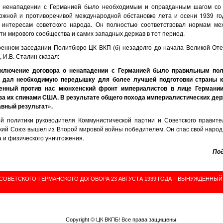
о ненападении с Германией было необходимым и оправданным шагом со 
ложной и противоречивой международной обстановке лета и осени 1939 го
интересам советского народа. Он полностью соответствовал нормам ме
ти мирового сообщества и самих западных держав в тот период.
енном заседании Политбюро ЦК ВКП (б) незадолго до начала Великой Оте
, И.В. Сталин сказал:
аключение договора о ненападении с Германией было правильным по
 дал необходимую передышку для более лучшей подготовки страны к
енный против нас мюнхенский фронт империалистов в лице Германии
за их спинами США. В результате общего похода империалистических де
авный результат».
й политики руководителя Коммунистической партии и Советского правите
ский Союз вышел из Второй мировой войны победителем. Он спас свой наро
 и физического уничтожения.
Под
ОВЕТСКОГО-ГЕРМАНСКОГО ДОГОВОРА 23 АВГУСТА 1939 ГОДА – ВЫНУЖДЕННЫЙ
Copyright ©
ЦК ВКПБ
! Все права защищены.