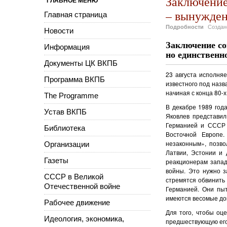
Заключение 
ГЛАВНОЕ МЕНЮ
– вынужден
Главная страница
Подробности
Созда
Новости
Заключение со
Информация
но единственн
Документы ЦК ВКПБ
23 августа исполня
Программа ВКПБ
известного под назв
начиная с конца 80-х
The Programme
В декабре 1989 года
Устав ВКПБ
Яковлев представил
Германией и СССР 
Библиотека
Восточной Европе.
незаконным», позво
Организации
Латвии, Эстонии и 
Газеты
реакционерам запад
войны. Это нужно з
СССР в Великой
стремятся обвинить 
Отечественной войне
Германией. Они пыт
имеются весомые док
Рабочее движение
Для того, чтобы оц
Идеология, экономика,
предшествующую его