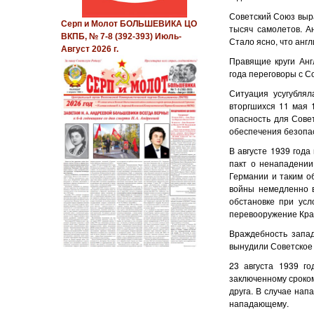
Советский Союз выра
Серп и Молот БОЛЬШЕВИКА ЦО
тысяч самолетов. А
ВКПБ, № 7-8 (392-393) Июль-
Стало ясно, что анг
Август 2026 г.
Правящие круги Анг
года переговоры с С
Ситуация усугубля
вторгшихся 11 мая 
опасность для Сове
обеспечения безопас
В августе 1939 года
пакт о ненападении
Германии и таким о
войны немедленно в
обстановке при усл
перевооружение Крас
Враждебность запад
вынудили Советское
23 августа 1939 го
заключенному сроком
друга. В случае нап
нападающему.