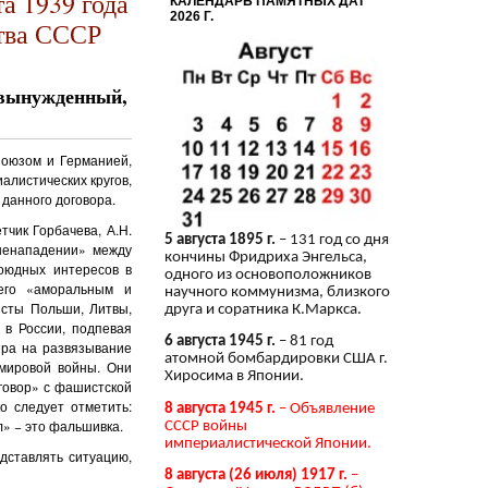
а 1939 года
КАЛЕНДАРЬ ПАМЯТНЫХ ДАТ
2026 Г.
ства СССР
– вынужденный,
Союзом и Германией,
алистических кругов,
 данного договора.
тчик Горбачева, А.Н.
5 августа 1895 г.
– 131 год со дня
 ненападении» между
кончины Фридриха Энгельса,
оюдных интересов в
одного из основоположников
 его «аморальным и
научного коммунизма, близкого
исты Польши, Литвы,
друга и соратника К.Маркса.
 в России, подпевая
6 августа 1945 г.
– 81 год
ера на развязывание
атомной бомбардировки США г.
 мировой войны. Они
Хиросима в Японии.
сговор» с фашистской
о следует отметить:
8 августа 1945 г.
– Объявление
л» − это фальшивка.
СССР войны
империалистической Японии.
дставлять ситуацию,
8 августа (26 июля) 1917 г.
–