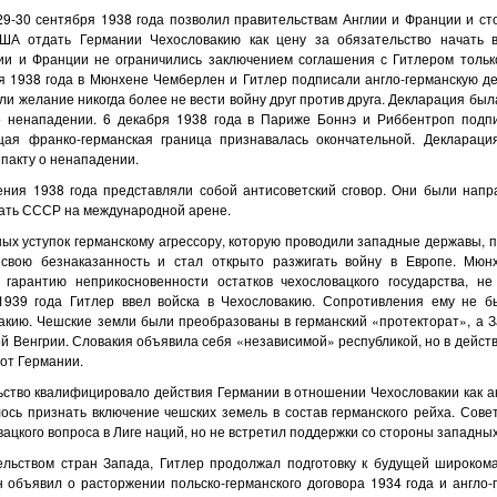
 29-30 сентября 1938 года позволил правительствам Англии и Франции и ст
ША отдать Германии Чехословакию как цену за обязательство начать 
ии и Франции не ограничились заключением соглашения с Гитлером тольк
ря 1938 года в Мюнхене Чемберлен и Гитлер подписали англо-германскую де
и желание никогда более не вести войну друг против друга. Декларация был
о ненападении. 6 декабря 1938 года в Париже Боннэ и Риббентроп подп
щая франко-германская граница признавалась окончательной. Деклараци
пакту о ненападении.
ния 1938 года представляли собой антисоветский сговор. Они были напр
ать СССР на международной арене.
ых уступок германскому агрессору, которую проводили западные державы, п
 свою безнаказанность и стал открыто разжигать войну в Европе. Мюнх
гарантию неприкосновенности остатков чехословацкого государства, н
1939 года Гитлер ввел войска в Чехословакию. Сопротивления ему не б
акию. Чешские земли были преобразованы в германский «протекторат», а З
й Венгрии. Словакия объявила себя «независимой» республикой, но в дейст
от Германии.
ство квалифицировало действия Германии в отношении Чехословакии как ак
лось признать включение чешских земель в состав германского рейха. Сове
ацкого вопроса в Лиге наций, но не встретил поддержки со стороны западны
ельством стран Запада, Гитлер продолжал подготовку к будущей широком
 объявил о расторжении польско-германского договора 1934 года и англо-