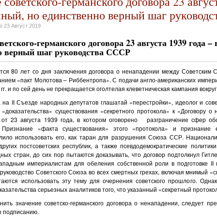
советского-германского договора 23 август
ный, но единственно верный шаг руковод
но
23 Август 2019
ветского-германского договора 23 августа 1939 года 
о верный шаг руководства СССР
ется 80 лет со дня заключения договора о ненападении между Советским 
анием «пакт Молотова – Риббентропа». С подачи англо-американских импери
 гг. и по сей день не прекращается оголтелая клеветническая кампания вокруг
 на II Съезде народных депутатов глашатай «перестройки», идеолог и сове
 «доказательства» существования «секретного протокола» к «Договору о
от 23 августа 1939 года, в котором оговорено разграничение сфер об
 Признание «факта существования» этого «протокола» и признание
лило использовать его, как таран для разрушения Союза ССР. Национал
других постсоветских республик, а также псевдодемократические политики
ных стран, до сих пор пытаются доказывать, что договор подтолкнул Гитл
ападным империалистам для обеления собственной роли в подготовке II
руководство Советского Союза во всех смертных грехах, включая мнимый «
аются использовать эту тему для очернения советского прошлого. Однак
азательства серьезных аналитиков того, что указанный «секретный протоко
енить значение советско-германского договора о ненападении, следует пре
 подписанию.