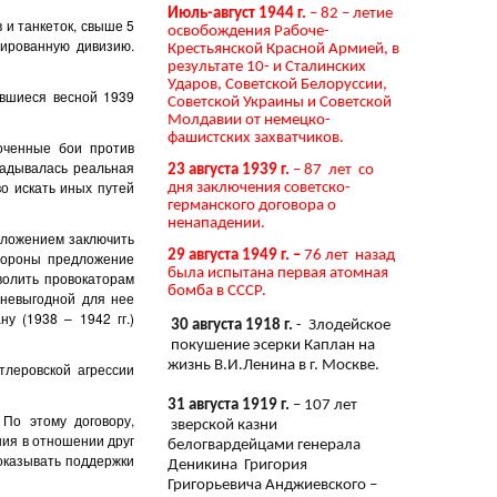
Июль-август 1944 г.
– 82 – летие
 и танкеток, свыше 5
освобождения Рабоче-
зированную дивизию.
Крестьянской Красной Армией, в
результате 10- и Сталинских
Ударов, Советской Белоруссии,
авшиеся весной 1939
Советской Украины и Советской
Молдавии от немецко-
фашистских захватчиков.
оченные бои против
ладывалась реальная
23 августа 1939 г.
– 87 лет со
о искать иных путей
дня заключения советско-
германского договора о
ненападении.
едложением заключить
29 августа 1949 г. –
76 лет назад
обороны предложение
была испытана первая атомная
волить провокаторам
бомба в СССР.
 невыгодной для нее
у (1938 – 1942 гг.)
30 августа 1918 г.
- Злодейское
покушение эсерки Каплан на
жизнь В.И.Ленина в г. Москве.
тлеровской агрессии
31 августа 1919 г.
– 107 лет
 По этому договору,
зверской казни
ния в отношении друг
белогвардейцами генерала
 оказывать поддержки
Деникина Григория
Григорьевича Анджиевского –