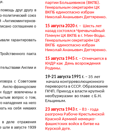
и.
партии Большевиков (ВКПБ).
Генеральным секретарём ЦК
помощь друг другу в
ВКПБ единогласно избран
но-политический союз
Николай Ананьевич Дегтяренко.
«Ан­ти­ко­мин­тер­нов­
одписано соглашение о
15 августа 2020 г.
– Шесть лет
назад состоялся Чречвычайный
Пленум ЦК ВКПБ в г. Мин-Воды.
ывали гарантировать
Генеральным секретарём ЦК
ВКПБ единогласно избран
Николай Ананьевич Дегтяренко.
 Тройственного пакта
15 августа 1945 г.
– Отмечается в
КНДР как День возрождения
ительствами Англии и
Родины.
19-21 августа 1991 г.
– 35 лет
оговора с Советским
начала контрреволюционного
Англо-французские
переворота в СССР. Образование
и будут вовлечены в
ГКЧП. Приход к власти крупной
необуржуазии во главе с Б.Н.
рытым вопрос о том,
Ельциным.
го нападения на него
ать на себя никаких
23 августа 1943 г.
– 83 - года
разгрома Рабоче-Крестьянской
Красной Армией немецко-
м в деле отражения
фашистских войск в битве на
е шли в августе 1939
Курской дуге.