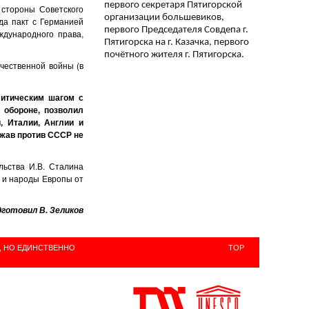
первого секретаря Пятигорской
стороны Советского
организации большевиков,
да пакт с Германией
первого Председателя Совдепа г.
ждународного права,
Пятигорска на г. Казачка, первого
почётного жителя г. Пятигорска.
чественной войны (в
литическим шагом с
 обороне, позволил
, Италии, Англии и
ржав против СССР не
льства И.В. Сталина
д и народы Европы от
готовил В. Зеликов
, НО ЕДИНСТВЕННО
TOP