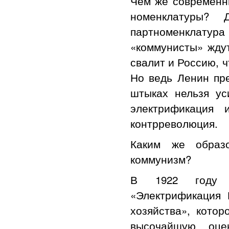
Чем же современн
номенклатуры?
партноменклату
«коммунисты» ждут
свалит и Россию, ч
Но ведь Ленин пр
штыках нельзя ус
электрификация 
контрреволюция.
Каким же образо
коммунизм?
В 1922 году в
«Электрификация
хозяйства», кото
высочайшую оце