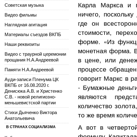
Карла Маркса и 
Советская музыка
ничего, поскольку
Видео фильмы
где он всесторон
Наглядная агитация
стоимости, пере
Материалы съездов ВКПБ
форме. «Из функц
Наши реквизиты
монетная форма. В
Видео с траурной церемонии
в цене, или дене
прощания Н.А.Андреевой
процессе обращени
Памяти Н.А.Андреевой
говорит Маркс в р
Ауди-записи Пленума ЦК
ВКПБ от 16.08.2020 г.
- Бумажные деньги
Денисюка А.В. и Христенко
являются предст
С.В. - новой религиозно-
меньшевистской партии
количество золота,
Стихи Дьяченко Виктора
то же время колич
Анатольевича
А вот в четверто
В СТРАНАХ СОЦИАЛИЗМА
формулу Капитала