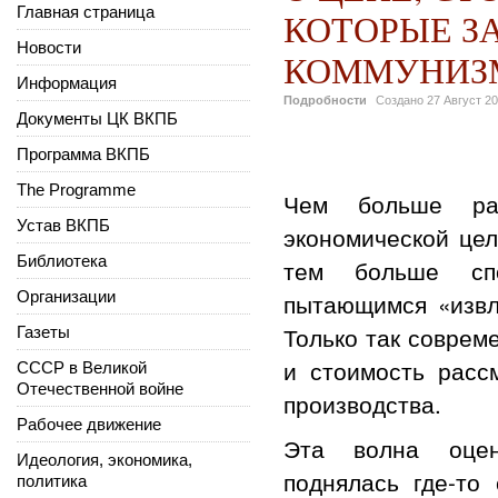
Главная страница
КОТОРЫЕ З
Новости
КОММУНИЗ
Информация
Подробности
Создано
27 Август 2
Документы ЦК ВКПБ
Программа ВКПБ
The Programme
Чем больше ра
Устав ВКПБ
экономической цел
Библиотека
тем больше спо
Организации
пытающимся «извле
Только так соврем
Газеты
и стоимость расс
СССР в Великой
Отечественной войне
производства.
Рабочее движение
Эта волна оцен
Идеология, экономика,
поднялась где-то
политика