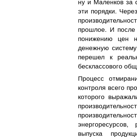
ну и Маленков за 
эти порядки. Чере
производительно
прошлое. И после
понижению цен н
денежную систему
перешел к реаль
бесклассового общ
Процесс отмиран
контроля всего пр
которого выражал
производительно
производительн
энергоресурсов,
выпуска продук