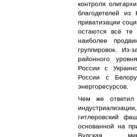
контроля олигарх
благодетелей из
приватизации соци
остаются всё те
наиболее продви
группировок. Из-
районного уровн
России с Украин
России с Белору
энергоресурсов.
Чем же ответил 
индустриализаци
гитлеровский фаш
основанной на пр
Вудская м