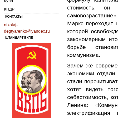
Куба
стоимость, он
КНДР
самовозрастание».
КОНТАКТЫ
Маркс переходит н
nikolaj-
которой освобожд
degtyarenko@yandex.ru
закономерным ито
ШТАНДАРТ ВКПБ
борьбе станови
коммунизма.
Зачем же совреме
экономики отдали 
стали перечитыват
хотят видеть то
себестоимость, ко
Ленина: «Комму
электрификация 