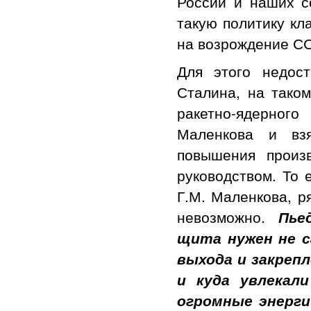
России и наших с
такую политику кл
на возрождение С
Для этого недос
Сталина, на тако
ракетно-ядерног
Маленкова и взя
повышения произ
руководством. То 
Г.М. Маленкова, р
невозможно.
Пье
щита нужен не с
выхода и закрепл
и куда увлекали
огромные энерг