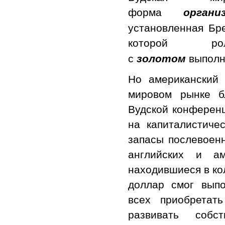
форма
органи
установленная Бре
которой 
с
выпол
золотом
Но американский
мировом рынке б
Вудской конференц
на капиталистиче
запасы послевоен
английских и ам
находившиеся в ко
доллар смог вып
всех приобретат
развивать собс