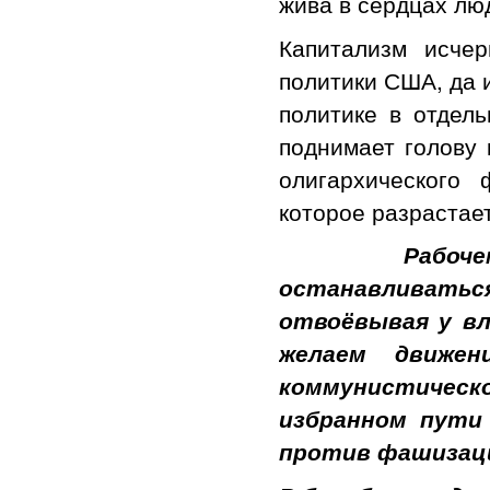
жива в сердцах лю
Капитализм исче
политики США, да 
политике в отдел
поднимает голову 
олигархического
которое разрастае
Рабочему и к
останавливаться
отвоёвывая у вл
желаем движен
коммунистичес
избранном пути
против фашизац