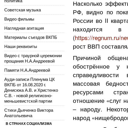
политика
Насколько эффект
Советская музыка
РФ, видно по пок
России во II квар
Видео фильмы
находится в 
Наглядная агитация
(
https://regnum.ru/
Материалы съездов ВКПБ
рост ВВП составлял
Наши реквизиты
Видео с траурной церемонии
Причиной общен
прощания Н.А.Андреевой
обострённое у н
Памяти Н.А.Андреевой
справедливости 
Ауди-записи Пленума ЦК
массовая беднос
ВКПБ от 16.08.2020 г.
ресурсами стра
Денисюка А.В. и Христенко
С.В. - новой религиозно-
отношение «слуг н
меньшевистской партии
– народу. Некото
Стихи Дьяченко Виктора
Анатольевича
народ «нищебродо
В СТРАНАХ СОЦИАЛИЗМА