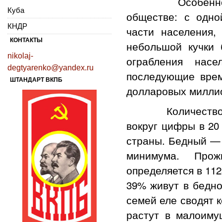
Особенно возм
Куба
обществе: с одн
КНДР
части населения,
КОНТАКТЫ
небольшой кучки 
nikolaj-
ограбления нас
degtyarenko@yandex.ru
последующие врем
ШТАНДАРТ ВКПБ
долларовых миллио
Количество бедн
вокруг цифры в 20
страны. Бедный — 
минимума. Прож
определяется в 11
39% живут в бедн
семей еле сводят 
растут в малоиму