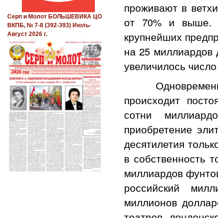
проживают в ветхи
Серп и Молот БОЛЬШЕВИКА ЦО
от 70% и выше. 
ВКПБ, № 7-8 (392-393) Июль-
крупнейших предпр
Август 2026 г.
на 25 миллиардов 
увеличилось число
Одновременно за
происходит посто
сотни миллиард
приобретение эли
десятилетия тольк
в собственность 
миллиардов фунтов
российский милл
миллионов доллар
театров лондонск