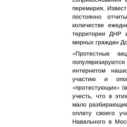
перемирия. Извест
постоянно отчит
количестве ежед
территории ДНР 
мирных граждан До
«Протестные ак
популяризируютс
интернетом наши
участию и опо
«протестующих» (в
учесть, что в эт
мало разбирающие
оплату своего у
Навального в Моск