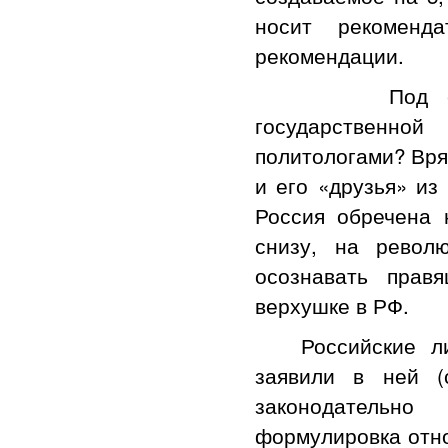
носит рекоменд
рекомендации.
Под силу ли 
государственно
политологами? Вря
и его «друзья» из
Россия обречена 
снизу, на револ
осознавать прав
верхушке в РФ.
Российские либе
заявили в ней (
законодательн
формулировка отно