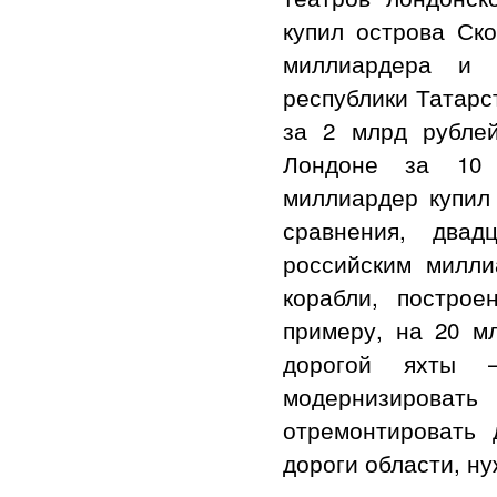
купил острова Ск
миллиардера и 
республики Татарс
за 2 млрд рубле
Лондоне за 10 
миллиардер купил
сравнения, двад
российским милли
корабли, постро
примеру, на 20 м
дорогой яхты 
модернизиров
отремонтировать 
дороги области, н