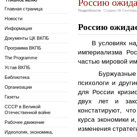
Россию ожида
ГЛАВНОЕ МЕНЮ
Главная страница
Подробности
Создано
06 Сентябрь
Новости
Россию ожида
Информация
Документы ЦК ВКПБ
В условиях надв
Программа ВКПБ
империализма Рос
The Programme
частью мировой им
Устав ВКПБ
Буржуазные поли
Библиотека
психологи и друг
Организации
для России кризи
Газеты
двух лет и зако
СССР в Великой
констатируют, чт
Отечественной войне
курса экономики и
Рабочее движение
изменения стратег
Идеология, экономика,