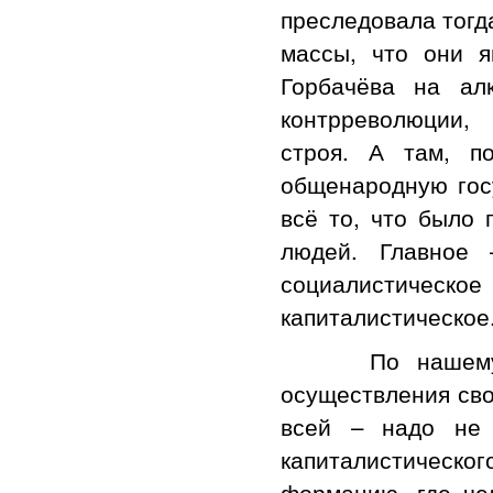
преследовала тогд
массы, что они я
Горбачёва на ал
контрреволюции,
строя. А там, п
общенародную гос
всё то, что было 
людей. Главное 
социалистичес
капиталистическое
По нашему мне
осуществления сво
всей – надо не 
капиталистическо
формацию, где чел