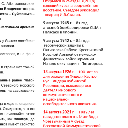
Открылся IV съезд РСДРП (б),
 Абэ, запестрили
взявший курс на вооружённое
во Владивостоке; на
восстание. Съездом руководил
осток – Суйфэньхэ –
товарищ И.В.Сталин.
ы
9 августа 1945 г.
– 81 год
 напомнила времена
атомной бомбардировки США г.
Нагасаки в Японии.
и у России новейшие
9 августа 1942 г.
– 84 года
 аналоги.
героической защиты г.
Пятигорска Рабоче-Крестьянской
стровов, и на фоне
Красной Армией от немецко-
фашистских войск Германии.
Начало оккупации г. Пятигорска.
в стране нет точной
ев.
13 августа 1926 г.
– 100 лет со
дня рождения Фиделя Кастро
нные ранее главой
Рус – лидера Кубинской
 Северного морского
Революции, выдающегося
влены на сдерживание
деятеля мирового
коммунистического и
национально-
а в ходе пленарного
освободительного движения.
. Ожидается, что ею
14 августа 2021 г.
– Пять лет
ая начавшийся отток
назад состоялся в г. Мин-Воды
ть, как минимум, до
Чрезвычайный V съезд
анков имеют свойство
Всесоюзной Коммунистической