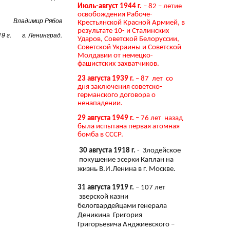
Июль-август 1944 г.
– 82 – летие
освобождения Рабоче-
Владимир Рябов
Крестьянской Красной Армией, в
результате 10- и Сталинских
19 г. г. Ленинград.
Ударов, Советской Белоруссии,
Советской Украины и Советской
Молдавии от немецко-
фашистских захватчиков.
23 августа 1939 г.
– 87 лет со
дня заключения советско-
германского договора о
ненападении.
29 августа 1949 г. –
76 лет назад
была испытана первая атомная
бомба в СССР.
30 августа 1918 г.
- Злодейское
покушение эсерки Каплан на
жизнь В.И.Ленина в г. Москве.
31 августа 1919 г.
– 107 лет
зверской казни
белогвардейцами генерала
Деникина Григория
Григорьевича Анджиевского –