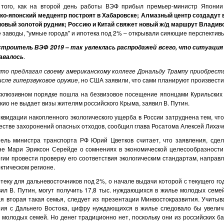
 на второй день работы ВЭФ прибыл премьер-министр Японии С.
ко-японский медцентр построят в Хабаровске; Алмазный центр создадут 
новый золотой рудник; Россию и Китай свяжет новый ж/д маршрут Владив
 заводы, "умные города" и ипотека под 2% – открывали сияющие перспектив
строитель ВЭФ 2019 – так увлеклась распродажей всего, что ситуация
.
давалось
что предлагал своему американскому коллеге Дональду Трампу приобрест
исле гиперзвуковое оружие
, но США заявили, что сами планируют произвести
вном порядке пошла на безвизовое посещение японцами Курильских о
окио не выдает визы жителям российского Крыма, заявил В. Путин.
ии накопленного экологического ущерба в России затруднена тем, что 
стве захоронений опасных отходов, сообщил глава Росатома Алексей Лихач
стра транспорта РФ Юрий Цветков считает, что заявления, сдела
е Мари Эриксон Серейде о сомнениях в экономической целесообразности
гии провести проверку его соответствия экологическим стандартам, напра
рктическом регионе.
ля дальневосточников под 2%, о начале выдачи которой с текущего год
ил В. Путин, могут получить 17,8 тыс. нуждающихся в жилье молодых семей
ая вторая такая семья, следует из презентации Минвостокразвития. Учитыв
ния с Дальнего Востока, цифру нуждающихся в жилье следовало бы увеличи
молодых семей. Но денег традиционно нет, поскольку они из российских б