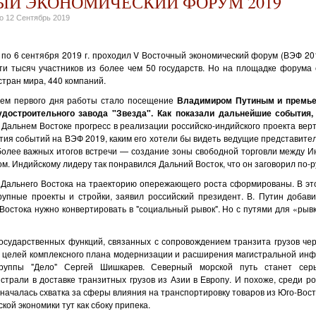
ЫЙ ЭКОНОМИЧЕСКИЙ ФОРУМ 2019
но
12 Сентябрь 2019
 по 6 сентября 2019 г. проходил V Восточный экономический форум (ВЭФ 20
ти тысяч участников из более чем 50 государств. Но на площадке форума 
стран мира, 440 компаний.
 первого дня работы стало посещение
Владимиром Путиным и премье
достроительного завода "Звезда". Как показали дальнейшие события
 Дальнем Востоке прогресс в реализации российско-индийского проекта вер
тия событий на ВЭФ 2019, каким его хотели бы видеть ведущие представите
более важных итогов встречи — создание зоны свободной торговли между И
м. Индийскому лидеру так понравился Дальний Восток, что он заговорил по-р
 Дальнего Востока на траекторию опережающего роста сформированы. В эт
крупные проекты и стройки, заявил российский президент. В. Путин добави
Востока нужно конвертировать в "социальный рывок". Но с путями для «рыв
осударственных функций, связанных с сопровождением транзита грузов чер
 целей комплексного плана модернизации и расширения магистральной инф
руппы "Дело" Сергей Шишкарев. Северный морской путь станет сер
страли в доставке транзитных грузов из Азии в Европу. И похоже, среди р
началась схватка за сферы влияния на транспортировку товаров из Юго-Вост
кой экономики тут как сбоку припека.