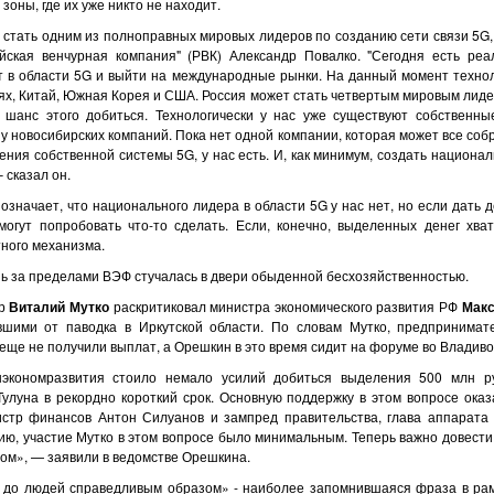
зоны, где их уже никто не находит.
ь одним из полноправных мировых лидеров по созданию сети связи 5G, 
йская венчурная компания" (РВК) Александр Повалко. "Сегодня есть ре
т в области 5G и выйти на международные рынки. На данный момент технол
х, Китай, Южная Корея и США. Россия может стать четвертым мировым лидер
 шанс этого добиться. Технологически у нас уже существуют собственны
 у новосибирских компаний. Пока нет одной компании, которая может все собр
ения собственной системы 5G, у нас есть. И, как минимум, создать национал
 сказал он.
ет, что национального лидера в области 5G у нас нет, но если дать д
могут попробовать что-то сделать. Если, конечно, выделенных денег хв
ного механизма.
 пределами ВЭФ стучалась в двери обыденной бесхозяйственностью.
р
Виталий Мутко
раскритиковал министра экономического развития РФ
Макс
вшими от паводка в Иркутской области. По словам Мутко, предпринимат
еще не получили выплат, а Орешкин в это время сидит на форуме во Владиво
тия стоило немало усилий добиться выделения 500 млн руб
улуна в рекордно короткий срок. Основную поддержку в этом вопросе ока
истр финансов Антон Силуанов и зампред правительства, глава аппарата
ию, участие Мутко в этом вопросе было минимальным. Теперь важно довести
ом», — заявили в ведомстве Орешкина.
и до людей справедливым образом» - наиболее запомнившаяся фраза в ра