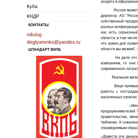
уходить в офшорные 
Куба
Россия может стат
директор АО "Росси
КНДР
собственный продук
КОНТАКТЫ
разных конфигурация
нас есть серьезный
nikolaj-
области, в том числе
degtyarenko@yandex.ru
что нужно для появл
области мы можем", –
ШТАНДАРТ ВКПБ
На деле это означа
компаниям, то они 
современного затрат
Реальная жизнь за
Вице-премье
работы с пострада
населенных пунктах 
«Минэкономразви
предпринимателей Т
правительства, мин
Чуйченко. К сожален
справедливым образ
«Довести эти деньг