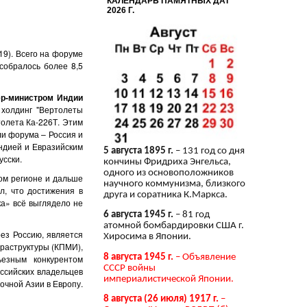
КАЛЕНДАРЬ ПАМЯТНЫХ ДАТ
2026 Г.
19). Всего на форуме
собралось более 8,5
р-министром Индии
,
холдинг "Вертолеты
толета Ка-226Т. Этим
ли форума – Россия и
ндией и Евразийским
5 августа 1895 г.
– 131 год со дня
усски.
кончины Фридриха Энгельса,
одного из основоположников
ом регионе и дальше
научного коммунизма, близкого
л, что достижения в
друга и соратника К.Маркса.
ка» всё выглядело не
6 августа 1945 г.
– 81 год
атомной бомбардировки США г.
ез Россию, является
Хиросима в Японии.
раструктуры (КПМИ),
8 августа 1945 г.
– Объявление
ьезным конкурентом
СССР войны
оссийских владельцев
империалистической Японии.
очной Азии в Европу.
8 августа (26 июля) 1917 г.
–