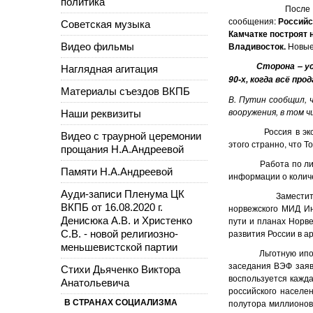
политика
После того, как
сообщения:
Российс
Советская музыка
Камчатке построят 
Владивосток.
Новые
Видео фильмы
Сторона – у
Наглядная агитация
90-х, когда всё про
Материалы съездов ВКПБ
В. Путин сообщил, 
вооружения, в том ч
Наши реквизиты
Россия в эксклюзи
Видео с траурной церемонии
этого странно, что Т
прощания Н.А.Андреевой
Работа по ликвидац
Памяти Н.А.Андреевой
информации о количе
Ауди-записи Пленума ЦК
Заместитель мини
ВКПБ от 16.08.2020 г.
норвежского МИД Ин
Денисюка А.В. и Христенко
пути и планах Норве
развития России в а
С.В. - новой религиозно-
меньшевистской партии
Льготную ипотеку д
заседания ВЭФ заяв
Стихи Дьяченко Виктора
воспользуется кажд
Анатольевича
российского населе
полутора миллионов 
В СТРАНАХ СОЦИАЛИЗМА