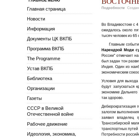
ВОСТОЧН
ГЛАВНОЕ МЕНЮ
Подробности
Созда
Главная страница
Новости
Во Владивостоке с 4
Информация
ожидалось около пя
тысяч человек из 65 
Документы ЦК ВКПБ
Главным событием
Программа ВКПБ
Нарендрой Моди су
России" отмечает на
The Programme
был задан тон разви
Индия. Один из наи
Устав ВКПБ
экономическим союзо
Библиотека
Условия для выхода
будут запускаться 
Организации
экономике Дальнего 
так здорово.
Газеты
Дебюрократизация г
СССР в Великой
залогом выполнения
Отечественной войне
заявил владелец г
Транссибирской маги
Рабочее движение
транспортных путей 
Идеология, экономика,
Потребности российс