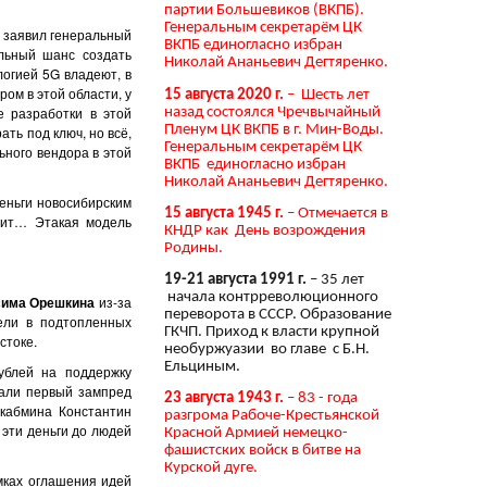
партии Большевиков (ВКПБ).
Генеральным секретарём ЦК
заявил генеральный
ВКПБ единогласно избран
альный шанс создать
Николай Ананьевич Дегтяренко.
огией 5G владеют, в
ом в этой области, у
15 августа 2020 г.
– Шесть лет
е разработки в этой
назад состоялся Чречвычайный
Пленум ЦК ВКПБ в г. Мин-Воды.
ать под ключ, но всё,
Генеральным секретарём ЦК
ьного вендора в этой
ВКПБ единогласно избран
Николай Ананьевич Дегтяренко.
еньги новосибирским
15 августа 1945 г.
– Отмечается в
атит… Этакая модель
КНДР как День возрождения
Родины.
19-21 августа 1991 г.
– 35 лет
начала контрреволюционного
има Орешкина
из-за
переворота в СССР. Образование
ели в подтопленных
ГКЧП. Приход к власти крупной
стоке.
необуржуазии во главе с Б.Н.
Ельциным.
лей на поддержку
зали первый зампред
23 августа 1943 г.
– 83 - года
 кабмина Константин
разгрома Рабоче-Крестьянской
 эти деньги до людей
Красной Армией немецко-
фашистских войск в битве на
Курской дуге.
мках оглашения идей