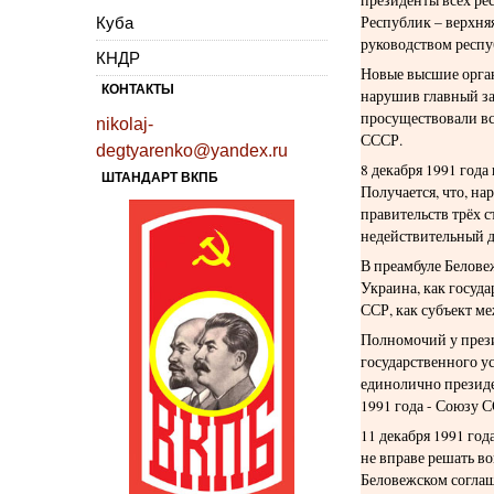
Республик – верхня
Куба
руководством респу
КНДР
Новые высшие орган
КОНТАКТЫ
нарушив главный за
просуществовали вс
nikolaj-
СССР.
degtyarenko@yandex.ru
8 декабря 1991 год
ШТАНДАРТ ВКПБ
Получается, что, на
правительств трёх
недействительный 
В преамбуле Белове
Украина, как госуд
ССР, как субъект м
Полномочий у прези
государственного у
единолично президе
1991 года - Союзу 
11 декабря 1991 го
не вправе решать в
Беловежском соглаш