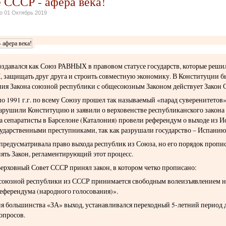
 СССР - афера века!
но
01 Октябрь 2019
здавался как Союз РАВНЫХ в правовом статусе государств, которые реш
щищать друг друга и строить совместную экономику. В Конституции б
ния Закона союзной республики с общесоюзным Законом действует Закон 
по 1991 г.г. по всему Союзу прошел так называемый «парад суверенитетов»
арушили Конституцию и заявили о верховенстве республиканского закон
а сепаратисты в Барселоне (Каталония) провели референдум о выходе из И
ударственными преступниками, так как разрушали государство – Испанию
редусматривала право выхода республик из Союза, но его порядок пропис
ять Закон, регламентирующий этот процесс.
 Верховный Совет СССР принял закон, в котором четко прописано:
 союзной республики из СССР принимается свободным волеизъявлением 
еферендума (народного голосования)».
ия большинства «ЗА» выход, устанавливался переходный 5-летний период 
опросов.