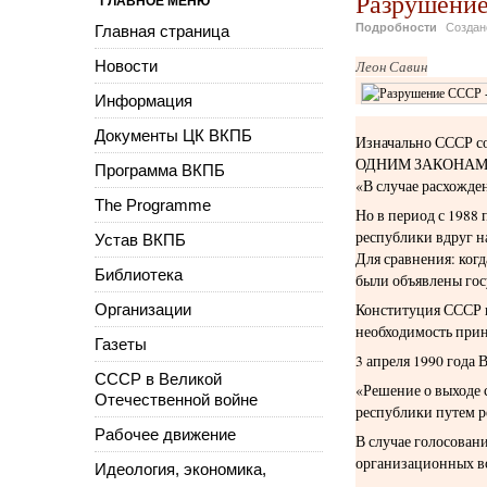
Разрушение
ГЛАВНОЕ МЕНЮ
Подробности
Созда
Главная страница
Новости
Леон Савин
Информация
Документы ЦК ВКПБ
Изначально СССР со
ОДНИМ ЗАКОНАМ, за
Программа ВКПБ
«В случае расхожде
The Programme
Но в период с 1988 
республики вдруг н
Устав ВКПБ
Для сравнения: когд
Библиотека
были объявлены гос
Организации
Конституция СССР п
необходимость прин
Газеты
3 апреля 1990 года
СССР в Великой
«Решение о выходе
Отечественной войне
республики путем р
Рабочее движение
В случае голосован
организационных в
Идеология, экономика,