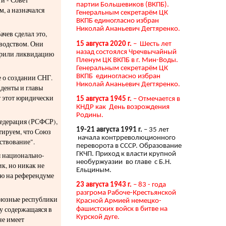
партии Большевиков (ВКПБ).
, а назначался
Генеральным секретарём ЦК
ВКПБ единогласно избран
Николай Ананьевич Дегтяренко.
чев сделал это,
оводством. Они
15 августа 2020 г.
– Шесть лет
назад состоялся Чречвычайный
обрили ликвидацию
Пленум ЦК ВКПБ в г. Мин-Воды.
Генеральным секретарём ЦК
ВКПБ единогласно избран
е о создании СНГ.
Николай Ананьевич Дегтяренко.
иденты и главы
 этот юридически
15 августа 1945 г.
– Отмечается в
КНДР как День возрождения
Родины.
Федерация (РСФСР),
19-21 августа 1991 г.
– 35 лет
тируем, что Союз
начала контрреволюционного
ствование".
переворота в СССР. Образование
ГКЧП. Приход к власти крупной
ы национально-
необуржуазии во главе с Б.Н.
к, но никак не
Ельциным.
лю на референдуме
23 августа 1943 г.
– 83 - года
разгрома Рабоче-Крестьянской
союзные республики
Красной Армией немецко-
у содержащаяся в
фашистских войск в битве на
Курской дуге.
не имеет