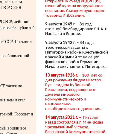
вного совета
Открылся IV съезд РСДРП (б),
взявший курс на вооружённое
 РСФСР СЕБЯ
восстание. Съездом руководил
товарищ И.В.Сталин.
 РСФСР; действие
9 августа 1945 г.
– 81 год
вается Республикой
атомной бомбардировки США г.
Нагасаки в Японии.
ю СССР. Поставил
9 августа 1942 г.
– 84 года
героической защиты г.
Пятигорска Рабоче-Крестьянской
как обновленной
Красной Армией от немецко-
фашистских войск Германии.
Начало оккупации г. Пятигорска.
13 августа 1926 г.
– 100 лет со
дня рождения Фиделя Кастро
Рус – лидера Кубинской
СР также не
Революции, выдающегося
деятеля мирового
коммунистического и
нт, кем и стал
национально-
освободительного движения.
траной: Госсовет и
14 августа 2021 г.
– Пять лет
назад состоялся в г. Мин-Воды
Чрезвычайный V съезд
орый вошли все
Всесоюзной Коммунистической
и - Совет