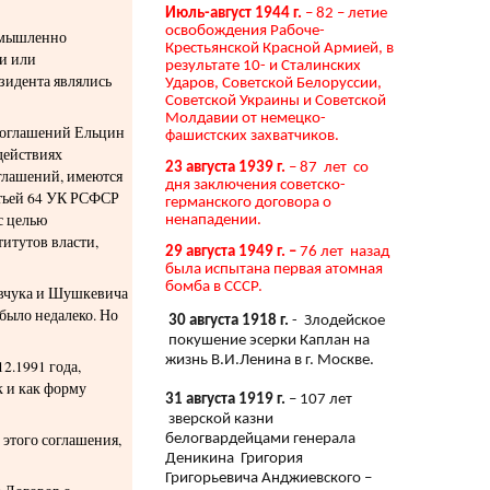
Июль-август 1944 г.
– 82 – летие
освобождения Рабоче-
«умышленно
Крестьянской Красной Армией, в
и или
результате 10- и Сталинских
зидента являлись
Ударов, Советской Белоруссии,
Советской Украины и Советской
Молдавии от немецко-
 соглашений Ельцин
фашистских захватчиков.
 действиях
23 августа 1939 г.
– 87 лет со
глашений, имеются
дня заключения советско-
атьей 64 УК РСФСР
германского договора о
с целью
ненападении.
итутов власти,
29 августа 1949 г. –
76 лет назад
была испытана первая атомная
бомба в СССР.
равчука и Шушкевича
было недалеко. Но
30 августа 1918 г.
- Злодейское
покушение эсерки Каплан на
жизнь В.И.Ленина в г. Москве.
2.1991 года,
к и как форму
31 августа 1919 г.
– 107 лет
зверской казни
 этого соглашения,
белогвардейцами генерала
Деникина Григория
Григорьевича Анджиевского –