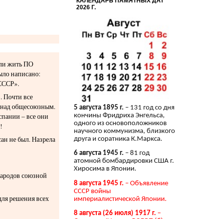
КАЛЕНДАРЬ ПАМЯТНЫХ ДАТ
2026 Г.
или жить ПО
ыло написано:
СССР».
. Почти все
а над общесоюзным.
5 августа 1895 г.
– 131 год со дня
спании – все они
кончины Фридриха Энгельса,
одного из основоположников
!
научного коммунизма, близкого
ан не был. Назрела
друга и соратника К.Маркса.
6 августа 1945 г.
– 81 год
атомной бомбардировки США г.
Хиросима в Японии.
народов союзной
8 августа 1945 г.
– Объявление
СССР войны
для решения всех
империалистической Японии.
8 августа (26 июля) 1917 г.
–