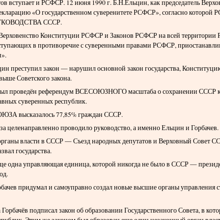
ов вступает и РСФСР. 12 июня 1990 г. Б.Н.Ельцин, как председатель Верхо
екларацию «О государственном суверенитете РСФСР», согласно которой
КОВОДСТВА СССР.
«Верховенство Конституции РСФСР и Законов РСФСР на всей территории
ступающих в противоречие с суверенными правами РСФСР, приостанавли
и».
ин преступил закон — нарушил основной закон государства, Конституци
выше Советского закона.
а был проведён референдум ВСЕСОЮЗНОГО масштаба о сохранении СССР 
авных суверенных республик.
ОЮЗА высказалось 77,85% граждан СССР.
а целенаправленно проводило руководство, а именно Ельцин и Горбачев.
рганы власти в СССР — Съезд народных депутатов и Верховный Совет СС
азвал государства.
еще одна управляющая единица, которой никогда не было в СССР — президе
од.
рбачев придумал и самоуправно создал новые высшие органы управления с
а Горбачёв подписал закон об образовании Государственного Совета, в кот
спублик. Этим же законом был образован еще один незаконный орган власт