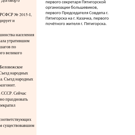
 Договор о
первого секретаря Пятигорской
организации большевиков,
первого Председателя Совдепа г.
а РСФСР № 2015-I,
Пятигорска на г. Казачка, первого
цирует и
почётного жителя г. Пятигорска.
ьшинства населения
нала утратившим
 шагов по
го великого
(Беловежское
 Съезд народных
на. Съезд народных
разгонит.
а СССР. Сейчас
но праздновать
рекратил
 соответствующих
сем существовавшим