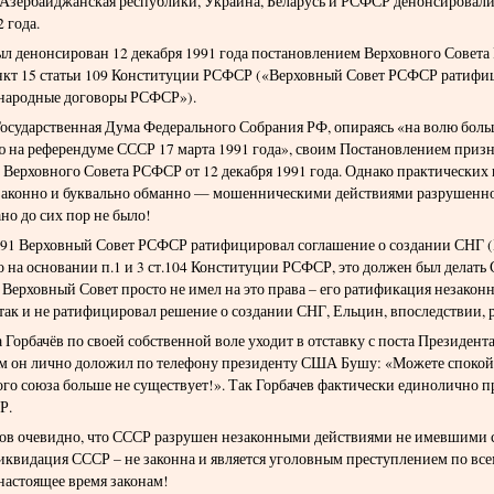
 Азербайджанская республики, Украина, Беларусь и РСФСР денонсировали
 года.
ыл денонсирован 12 декабря 1991 года постановлением Верховного Совет
нкт 15 статьи 109 Конституции РСФСР («Верховный Совет РСФСР ратифи
народные договоры РСФСР»).
 Государственная Дума Федерального Собрания РФ, опираясь «на волю бол
 на референдуме СССР 17 марта 1991 года», своим Постановлением приз
 Верховного Совета РСФСР от 12 декабря 1991 года. Однако практических
законно и буквально обманно — мошенническими действиями разрушенно
но до сих пор не было!
991 Верховный Совет РСФСР ратифицировал соглашение о создании СНГ 
о на основании п.1 и 3 ст.104 Конституции РСФСР, это должен был делать
 Верховный Совет просто не имел на это права – его ратификация незакон
 так и не ратифицировал решение о создании СНГ, Ельцин, впоследствии, 
а Горбачёв по своей собственной воле уходит в отставку с поста Президент
том он лично доложил по телефону президенту США Бушу: «Можете спокой
ого союза больше не существует!». Так Горбачев фактически единолично п
Р.
ктов очевидно, что СССР разрушен незаконными действиями не имевшими
квидация СССР – не законна и является уголовным преступлением по в
астоящее время законам!