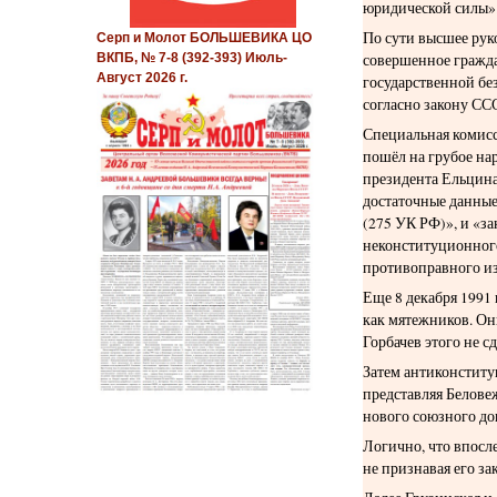
юридической силы»
По сути высшее рук
Серп и Молот БОЛЬШЕВИКА ЦО
совершенное гражд
ВКПБ, № 7-8 (392-393) Июль-
Август 2026 г.
государственной бе
согласно закону СС
Специальная комисс
пошёл на грубое нар
президента Ельцина
достаточные данные
(275 УК РФ)», и «з
неконституционного
противоправного и
Еще 8 декабря 1991
как мятежников. Он
Горбачев этого не с
Затем антиконститу
представляя Белове
нового союзного до
Логично, что впосл
не признавая его з