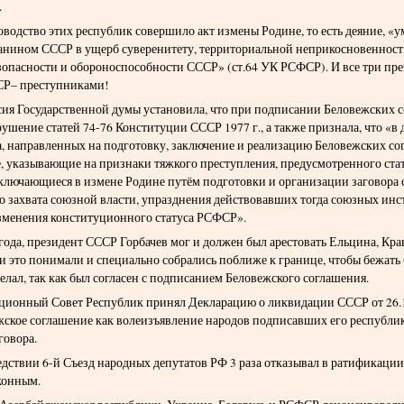
.
оводство этих республик совершило акт измены Родине, то есть деяние, 
анином СССР в ущерб суверенитету, территориальной неприкосновенност
зопасности и обороноспособности СССР» (ст.64 УК РСФСР). И все три пре
СР– преступниками!
ия Государственной думы установила, что при подписании Беловежских
ушение статей 74-76 Конституции СССР 1977 г., а также признала, что «в
, направленных на подготовку, заключение и реализацию Беловежских со
, указывающие на признаки тяжкого преступления, предусмотренного ст
аключающиеся в измене Родине путём подготовки и организации заговора 
 захвата союзной власти, упразднения действовавших тогда союзных инст
зменения конституционного статуса РСФСР».
 года, президент СССР Горбачев мог и должен был арестовать Ельцина, К
и это понимали и специально собрались поближе к границе, чтобы бежать 
делал, так как был согласен с подписанием Беловежского соглашения.
ционный Совет Республик принял Декларацию о ликвидации СССР от 26.1
жское соглашение как волеизъявление народов подписавших его республи
говора.
едствии 6-й Съезд народных депутатов РФ 3 раза отказывал в ратификации
аконным.