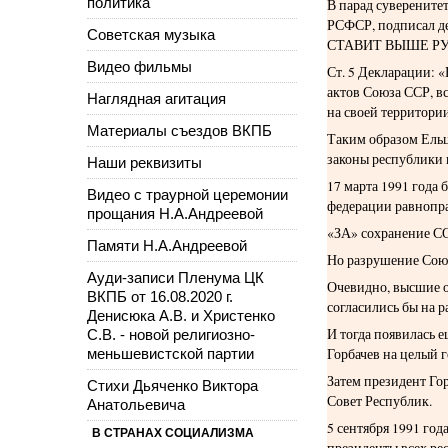
политика
В парад суверенитет
РСФСР, подписал д
Советская музыка
СТАВИТ ВЫШЕ РУ
Видео фильмы
Ст. 5 Декларации: 
актов Союза ССР, в
Наглядная агитация
на своей территори
Материалы съездов ВКПБ
Таким образом Ельц
законы республики 
Наши реквизиты
17 марта 1991 год
Видео с траурной церемонии
федерации равнопр
прощания Н.А.Андреевой
«ЗА» сохранение С
Памяти Н.А.Андреевой
Но разрушение Союз
Ауди-записи Пленума ЦК
Очевидно, высшие о
ВКПБ от 16.08.2020 г.
согласились бы на р
Денисюка А.В. и Христенко
И тогда появилась 
С.В. - новой религиозно-
меньшевистской партии
Горбачев на целый г
Затем президент Го
Стихи Дьяченко Виктора
Совет Республик.
Анатольевича
5 сентября 1991 год
В СТРАНАХ СОЦИАЛИЗМА
президенты всех ре