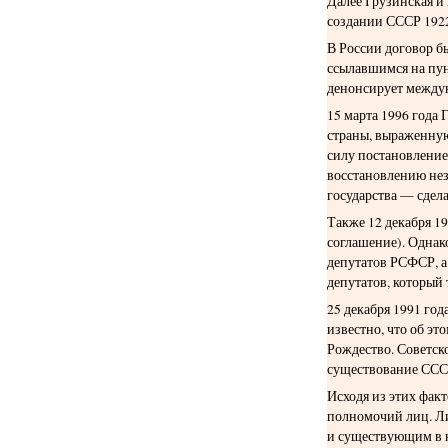
Далее Грузинская и
создании СССР 1922
В России договор б
ссылавшимся на пу
денонсирует между
15 марта 1996 года
страны, выраженную
силу постановление
восстановлению не
государства — сдела
Также 12 декабря 1
соглашение). Однак
депутатов РСФСР, а
депутатов, который
25 декабря 1991 год
известно, что об э
Рождество. Советск
существование ССС
Исходя из этих фа
полномочий лиц. Ли
и существующим в н