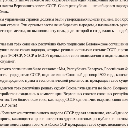
я палата Верховного совета СССР. Совет республик — не избирался народом
блик.
ы управления страной должны были утверждаться Конституцией. Но Горба
кон страны. Эти органы власти не избирались народом, а назначались рук
его три месяца, но выполнили ту цель, ради которой и создавались — од
а главами трёх союзных республик было подписано Беловежское соглашени
рушив волю своих народов, которые решили остаться в составе СССР, през
 стран (РСФСР, УССР и БССР) превышают свои полномочия и подписывают
документ.
жского соглашения было сказано: "Мы, Республика Беларусь, Российская 
арства-учредители СССР, подписавшие Союзный договор 1922 года, конста
еждународного права и геополитической реальности, прекращает свое суще
дентов трех республик решать судьбу Союза пятнадцати не было. Вопрос
стройства находились в компетенции Верховных советов союзных республи
нтов. Тем более после того, как народ СССР однозначно выразил свою во
СССР быть!
да Комитет конституционного надзора СССР сделал заявление, что «Одни 
опросы, касающиеся прав и интересов других союзных республик, и поэтом
ении констатация того, что «Союз ССР прекращает своё существование», 