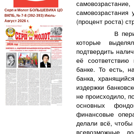
самовозрастани
самовозрастания
Серп и Молот БОЛЬШЕВИКА ЦО
ВКПБ, № 7-8 (392-393) Июль-
(процент роста) ст
Август 2026 г.
В период ранн
которые выделя
подтвердить нали
её соответствию 
банке. То есть, н
банка, хранящийс
издержки банковск
не происходило, п
основных фондо
финансовые опер
делали всё, чтобы
всевозможные до