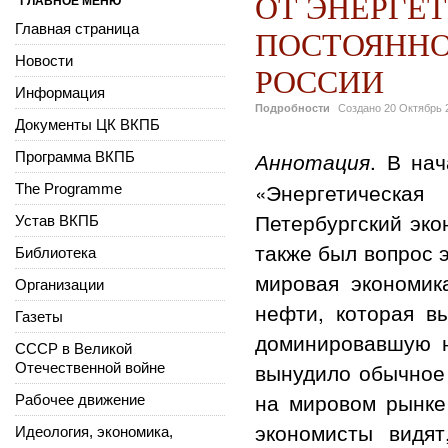
ОТ ЭНЕРГЕ
ГЛАВНОЕ МЕНЮ
Главная страница
ПОСТОЯННО
Новости
РОССИИ
Информация
Подробности
Создано
20 Октябрь 
Документы ЦК ВКПБ
. В на
Аннотация
Программа ВКПБ
«Энергетическа
The Programme
Петербургский эк
Устав ВКПБ
также был вопрос э
Библиотека
мировая экономик
Организации
нефти, которая в
Газеты
доминировавшую н
СССР в Великой
вынудило обычное 
Отечественной войне
на мировом рынке
Рабочее движение
экономисты видят
Идеология, экономика,