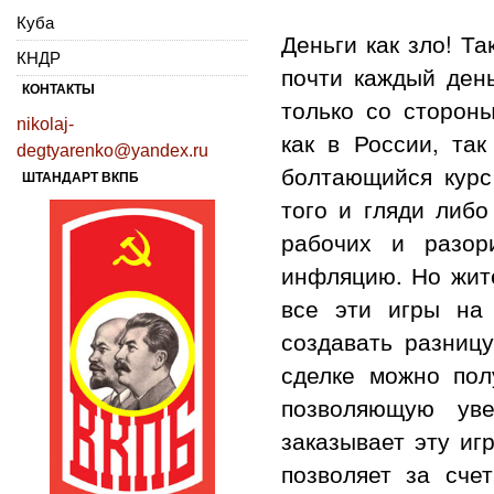
Куба
Деньги как зло! Т
КНДР
почти каждый день
КОНТАКТЫ
только со сторон
nikolaj-
как в России, та
degtyarenko@yandex.ru
болтающийся курс
ШТАНДАРТ ВКПБ
того и гляди либо
рабочих и разор
инфляцию. Но жите
все эти игры на
создавать разницу
сделке можно пол
позволяющую уве
заказывает эту иг
позволяет за сче