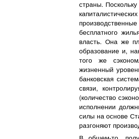
страны. Поскольку
капиталистически
производственны
бесплатного жиль
власть. Она же п
образование и, на
того же сэконом
жизненный уровень
банковская систе
связи, контролир
(количество сэкон
исполнении должны
силы на основе Ст
разгоняют произво
В общем-то, полу