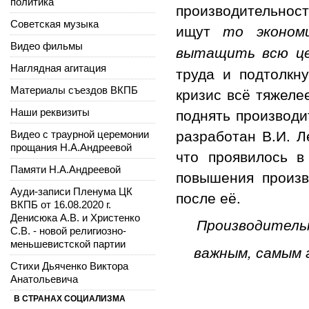
политика
производительно
Советская музыка
ищут
то эконом
Видео фильмы
вытащить всю ц
Наглядная агитация
труда и подтолкн
кризис всё тяжеле
Материалы съездов ВКПБ
поднять производи
Наши реквизиты
разработан В.И. Л
Видео с траурной церемонии
прощания Н.А.Андреевой
что проявилось в
Памяти Н.А.Андреевой
повышения произв
Ауди-записи Пленума ЦК
после её.
ВКПБ от 16.08.2020 г.
Денисюка А.В. и Христенко
Производительн
С.В. - новой религиозно-
меньшевистской партии
важным, самым 
Стихи Дьяченко Виктора
Анатольевича
В СТРАНАХ СОЦИАЛИЗМА