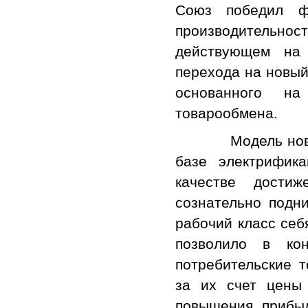
Союз победил ф
производительно
действующем на 
перехода на новый
основанного на
товарообмена.
Модель новой с
базе электрифик
качестве достиж
сознательно подн
рабочий класс себ
позволило в ко
потребительские т
за их счет цены
повышения прибы