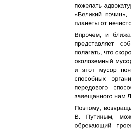
пожелать адвокату
«Великий почин»,
планеты от нечисто
Впрочем, и ближа
представляет со
полагать, что скор
околоземный мусор
и этот мусор поя
способных орган
передового спос
завещанного нам 
Поэтому, возвраща
В. Путиным, мож
обрекающий прое