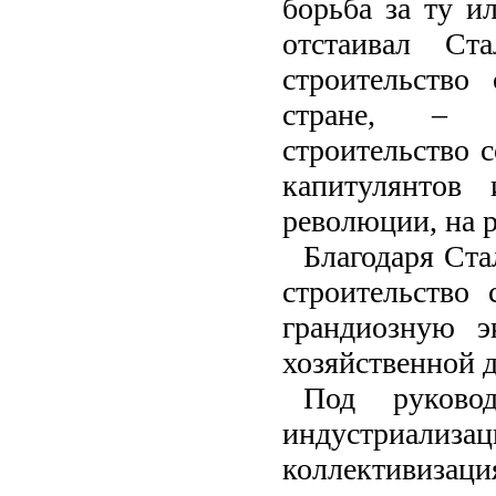
борьба за ту 
отстаивал Ст
строительство
стране, – с
строительство 
капитулянтов
революции, на 
Благодаря Ста
строительство
грандиозную э
хозяйственной 
Под руково
индустриали
коллективизац