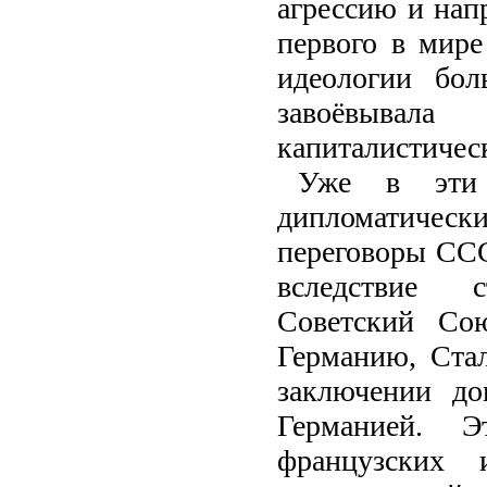
агрессию и нап
первого в мире
идеологии бол
завоёвывала
капиталистичес
Уже в эти 
дипломатичес
переговоры СС
вследствие с
Советский Со
Германию, Ста
заключении д
Германией. Э
французских 