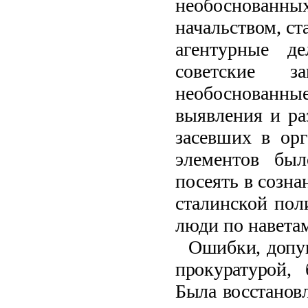
необоснованны
начальством, ст
агентурные д
советские з
необоснованн
выявления и ра
засевших в ор
элементов был
посеять в созн
сталинской пол
люди по навета
Ошибки, допу
прокуратурой,
Была восстановл