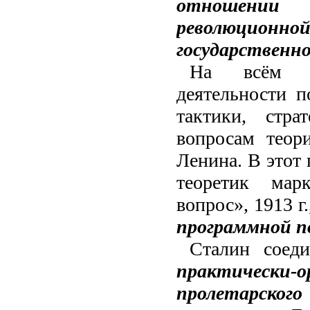
отношении 
революционн
государственн
На всём п
деятельности 
тактики, стр
вопросам теор
Ленина. В этот 
теоретик мар
вопрос», 1913 г
программной по
Сталин соед
практичес
пролетарског