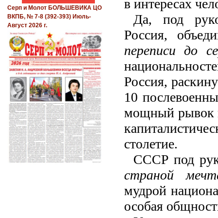
в интересах чел
Серп и Молот БОЛЬШЕВИКА ЦО
Да, под рук
ВКПБ, № 7-8 (392-393) Июль-
Август 2026 г.
Россия, объе
переписи до с
национальност
Россия, раскину
10 послевоенны
мощный рывок в
капиталистич
столетие.
СССР под рук
страной мечт
мудрой национа
особая общность