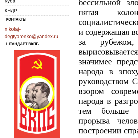
бессильной зл
Куба
пятая коло
КНДР
КОНТАКТЫ
социалистическ
nikolaj-
и содержащая в
degtyarenko@yandex.ru
за рубежом
ШТАНДАРТ ВКПБ
вырисовывается
значимее предс
народа в эпох
руководством С
взором соврем
народа в разгр
тем больше о
прорыва челов
построении спр