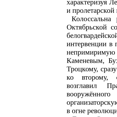
характеризуя Л
и пролетарской 
Колоссальна
Октябрьской с
белогвардейс
интервенции в 
непримиримую 
Каменевым, Бу
Троцкому, сраз
ко второму, 
возглавил Пр
вооружённог
организаторску
в огне револю