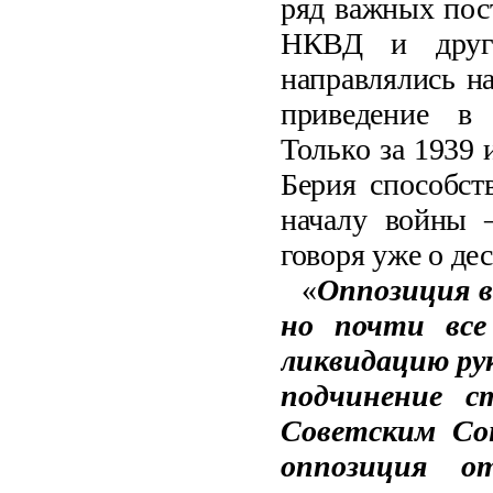
ряд важных пост
НКВД и други
направлялись н
приведение в 
Только за 1939 
Берия способст
началу войны 
говоря уже о де
«
Оппозиция в
но почти все
ликвидацию ру
подчинение с
Советским Со
оппозиция о