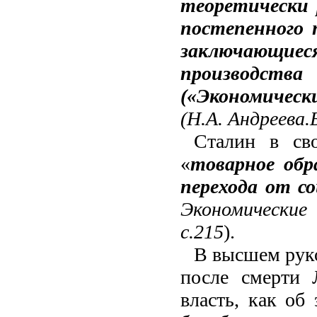
теоретически 
постепенного 
заключающи
производств
(«Экономичес
(Н.А. Андреева.
Сталин в сво
«
товарное обр
перехода от с
Экономические
с.215
).
В высшем руко
после смерти 
власть, как об