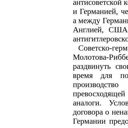
антисоветской 
и Германией, ч
а между Герман
Англией, США 
антигитлеровск
Советско-герм
Молотова-Рибб
раздвинуть св
время для по
производств
превосходящей
аналоги. Усло
договора о нен
Германии пред