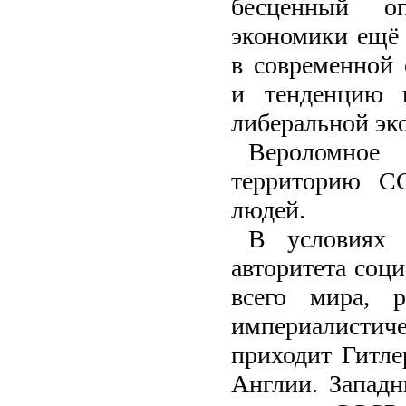
бесценный оп
экономики ещё 
в современной 
и тенденцию 
либеральной эк
Вероломное
территорию С
людей.
В условиях
авторитета соц
всего мира, р
империалистич
приходит Гитл
Англии. Западн