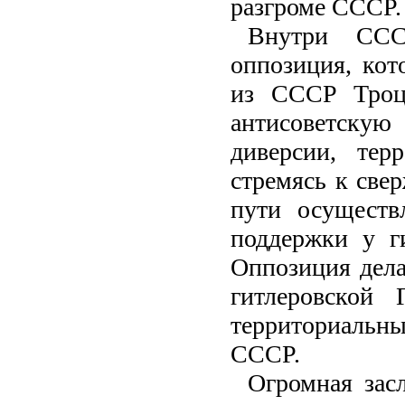
разгроме СССР.
Внутри ССС
оппозиция, кот
из СССР Троцк
антисоветскую 
диверсии, тер
стремясь к све
пути осуществ
поддержки у г
Оппозиция дела
гитлеровской 
территориальн
СССР.
Огромная зас