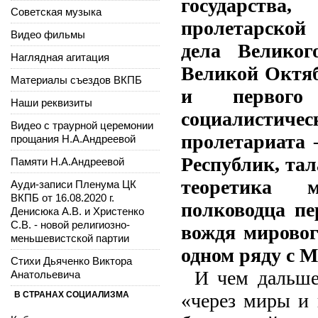
государства,
Советская музыка
пролетарской
Видео фильмы
дела Великог
Наглядная агитация
Великой Октя
Материалы съездов ВКПБ
и первого
Наши реквизиты
социалисти
Видео с траурной церемонии
пролетариата 
прощания Н.А.Андреевой
Республик, та
Памяти Н.А.Андреевой
теоретика м
Ауди-записи Пленума ЦК
ВКПБ от 16.08.2020 г.
полководца пе
Денисюка А.В. и Христенко
С.В. - новой религиозно-
вождя мировог
меньшевистской партии
одном ряду с 
Стихи Дьяченко Виктора
И чем дальше
Анатольевича
В СТРАНАХ СОЦИАЛИЗМА
«через миры и 