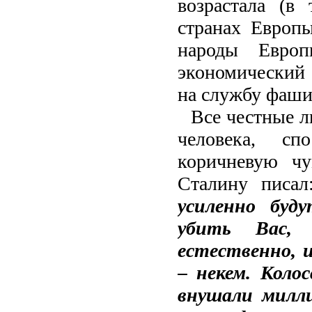
возрастала (в
странах Европ
народы Европ
экономический
на службу фаш
Все честные л
человека, сп
коричневую ч
Сталину писал
усиленно буд
убить Вас,
естественно, 
– некем. Коло
внушали милли