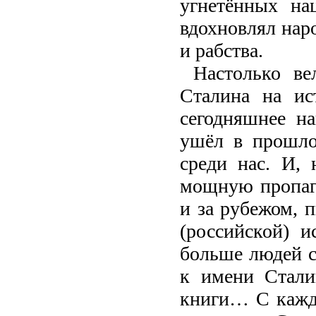
угнетённых на
вдохновлял нар
и рабства.
Настолько ве
Сталина на ис
сегодняшнее н
ушёл в прошло
среди нас. И,
мощную пропаг
и за рубежом, 
(российской) 
больше людей с
к имени Стали
книги… С кажды