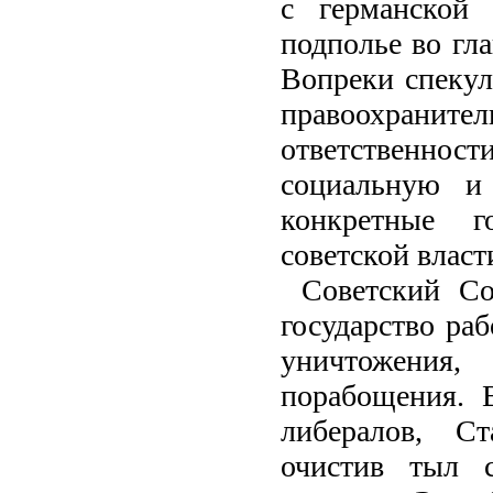
с германской 
подполье во гл
Вопреки спекул
правоохран
ответственнос
социальную и
конкретные г
советской власт
Советский Со
государство раб
уничтожения
порабощения. 
либералов, С
очистив тыл с