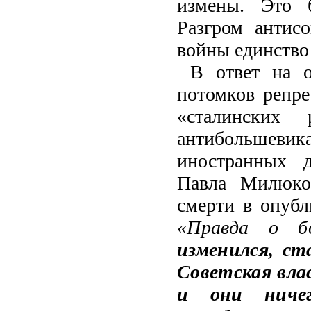
измены. Это 
Разгром антис
войны единство
В ответ на 
потомков репр
«сталинских
антибольшевика
иностранных д
Павла Милюков
смерти в опубл
«Правда о бо
изменился, ст
Советская влас
и они ничег