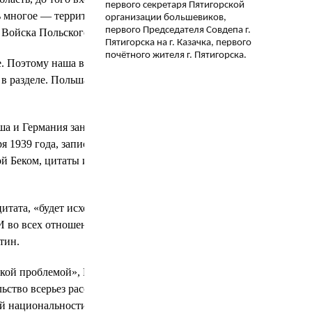
первого секретаря Пятигорской
 многое — территории, входившие в
организации большевиков,
первого Председателя Совдепа г.
 Войска Польского от 1938 года:
Пятигорска на г. Казачка, первого
почётного жителя г. Пятигорска.
е. Поэтому наша возможная позиция
 в разделе. Польша не должна
ша и Германия занимались вместе,
я 1939 года, запись беседы министра
й Беком, цитаты из нее привел
тата, «будет исходить из того,
И во всех отношениях поддерживать
тин.
йской проблемой», Польша и Германия
льство всерьез рассматривало план
й национальности на остров