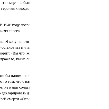
ит немцев не было? Тогда кто же их
ет героиня кинофильма «Колоски»
В 1946 году после одного такого
ысяч евреев.
. Я хочу напомнить то, что сказал
остановить и что-то сделать с
орит: «Вы что, хотите, чтобы я 15
 отражало, какие были настроения», —
 якобы напоминают об оккупации.
 о том, что с нацизмом без России
 бы не наши солдаты, жертвовавшие
 декларировать для всех
ерей смерти «Освенцима»,