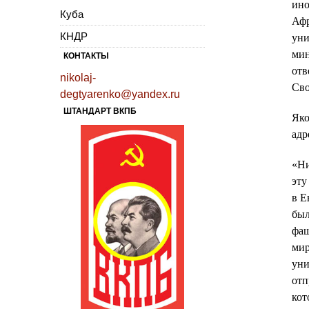
ино
Куба
Афр
КНДР
уни
мин
КОНТАКТЫ
отв
nikolaj-
Сво
degtyarenko@yandex.ru
ШТАНДАРТ ВКПБ
Яко
адр
«Ни
эту
в Е
был
фаш
мир
уни
отп
кот