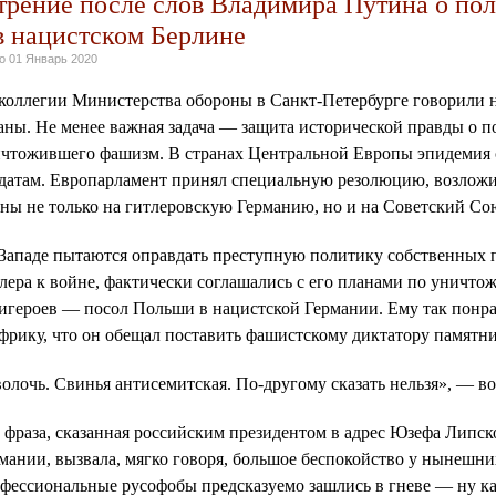
трение после слов Владимира Путина о по
в нацистском Берлине
но
01 Январь 2020
коллегии Министерства обороны в Санкт-Петербурге говорили н
аны. Не менее важная задача — защита исторической правды о п
чтожившего фашизм. В странах Центральной Европы эпидемия 
датам. Европарламент принял специальную резолюцию, возложив
ны не только на гитлеровскую Германию, но и на Советский Со
Западе пытаются оправдать преступную политику собственных п
лера к войне, фактически соглашались с его планами по уничто
игероев — посол Польши в нацистской Германии. Ему так понра
фрику, что он обещал поставить фашистскому диктатору памятни
олочь. Свинья антисемитская. По-другому сказать нельзя», — 
 фраза, сказанная российским президентом в адрес Юзефа Липск
мании, вызвала, мягко говоря, большое беспокойство у нынешн
фессиональные русофобы предсказуемо зашлись в гневе — ну ка