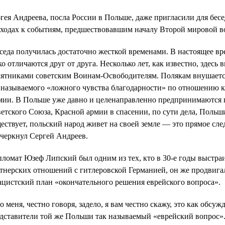
гея Андреева, посла России в Польше, даже пригласили для бес
ходах к событиям, предшествовавшим началу Второй мировой в
седа получилась достаточно жесткой временами. В настоящее вр
ко отличаются друг от друга. Несколько лет, как известно, здесь 
ятниками советским Воинам-Освободителям. Полякам внушается 
 называемого «ложного чувства благодарности» по отношению 
ии. В Польше уже давно и целенаправленно предпринимаются
етского Союза, Красной армии в спасении, по сути дела, Польши
ествует, польский народ живет на своей земле — это прямое сл
черкнул Сергей Андреев.
ломат Юзеф Липский был одним из тех, кто в 30-е годы выстра
тнерских отношений с гитлеровской Германией, он же продвига
ацистский план «окончательного решения еврейского вопроса».
о меня, честно говоря, задело, я вам честно скажу, это как обс
дставители той же Польши так называемый «еврейский вопрос»