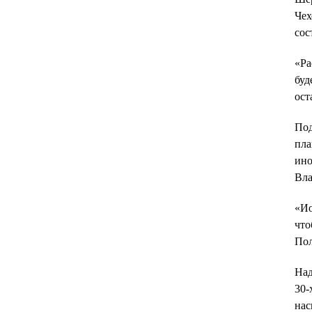
Чех
сос
«Ра
буд
ост
Под
пла
ино
Вла
«Ио
что
Пол
Над
30-
нас