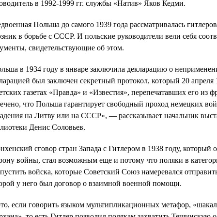
оводитель в 1992-1999 гг. службы «Натив» Яков Кедми.
двоенная Польша до самого 1939 года рассматривалась гитлеро
зник в борьбе с СССР. И польские руководители вели себя соотв
ументы, свидетельствующие об этом.
льша в 1934 году в январе заключила декларацию о неприменени
ларацией был заключен секретный протокол, который 20 апреля 
етских газетах «Правда» и «Известия», перепечатавших его из 
ечено, что Польша гарантирует свободный проход немецких вой
адения на Литву или на СССР», — рассказывает начальник выст
лиотеки Денис Соловьев.
хенский сговор стран Запада с Гитлером в 1938 году, который 
рону войны, стал возможным еще и потому что поляки в категор
пустить войска, которые Советский Союз намеревался отправить
орой у него был договор о взаимной военной помощи.
это, если говорить языком мультипликационных метафор, «шакал
хана», то есть Гитлер позволил полякам захватить Тешинскую о