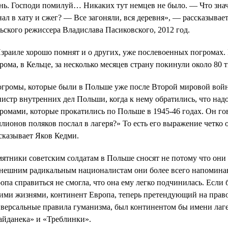
нь. Господи помилуй… Никаких тут немцев не было. — Что знач
нал в хату и сжег? — Все загоняли, вся деревня», — рассказыва
ьского режиссера Владислава Пасиковского, 2012 год.
зраиле хорошо помнят и о других, уже послевоенных погромах. 
рома, в Кельце, за несколько месяцев страну покинули около 80 т
громы, которые были в Польше уже после Второй мировой войны
истр внутренних дел Польши, когда к нему обратились, что надо 
ромами, которые прокатились по Польше в 1945-46 годах. Он гов
лионов поляков послал в лагеря?» То есть его выражение четко
сказывает Яков Кедми.
ятники советским солдатам в Польше сносят не потому что они
ешним радикальным националистам они более всего напоминают
опа справиться не смогла, что она ему легко подчинилась. Если
ими жизнями, континент Европа, теперь претендующий на право
версальные правила гуманизма, был континентом бы имени лаг
йданека» и «Треблинки».