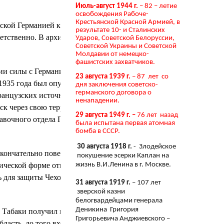
Июль-август 1944 г.
– 82 – летие
освобождения Рабоче-
Крестьянской Красной Армией, в
вской Германией как ситуативный
результате 10- и Сталинских
етственно. В архивах хранятся
Ударов, Советской Белоруссии,
Советской Украины и Советской
Молдавии от немецко-
фашистских захватчиков.
и силы с Германией. Вслед за этой
23 августа 1939 г.
– 87 лет со
1935 года был опубликован в
дня заключения советско-
германского договора о
французских источников. Было
ненападении.
ск через свою территорию в случае
29 августа 1949 г. –
76 лет назад
авочного отдела Президентской
была испытана первая атомная
бомба в СССР.
30 августа 1918 г.
- Злодейское
окончательно повернул ход истории в
покушение эсерки Каплан на
жизнь В.И.Ленина в г. Москве.
ической форме отказались
 для защиты Чехословакии, с
31 августа 1919 г.
– 107 лет
зверской казни
белогвардейцами генерала
Деникина Григория
 Табаки получил косточку от тигра
Григорьевича Анджиевского –
бласть, до того входившую в