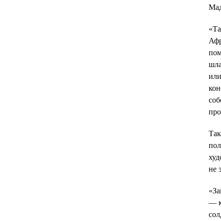
Мад
«Та
Афр
пом
шла
или
кон
соб
про
Так
пол
худ
не 
«За
— к
сол