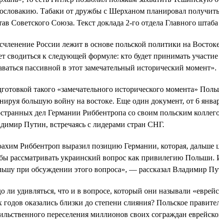
ословакию. Табаки от дружбы с Шерханом планировал получить
тав Советского Союза. Текст доклада 2-го отдела Главного штаба
счленение России лежит в основе польской политики на Восток
ет сводиться к следующей формуле: кто будет принимать участие
аваться пассивной в этот замечательный исторический момент».
готовкой такого «замечательного исторического момента» Поль
нируя большую войну на востоке. Еще один документ, от 6 январ
странных дел Германии Риббентропа со своим польским коллего
димир Путин, встречаясь с лидерами стран СНГ.
ахим Риббентроп выразил позицию Германии, которая, дальше ци
бы рассматривать украинский вопрос как привилегию Польши. 
ьшу при обсуждении этого вопроса», — рассказал Владимир Пу
о ли удивляться, что и в вопросе, который они называли «евре
х годов оказались близки до степени слияния? Польское правите
ильственного переселения миллионов своих сограждан еврейско