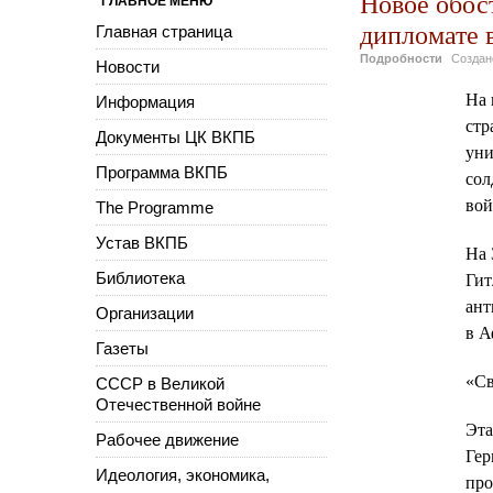
Новое обос
ГЛАВНОЕ МЕНЮ
дипломате 
Главная страница
Подробности
Созда
Новости
На 
Информация
стр
Документы ЦК ВКПБ
уни
Программа ВКПБ
сол
вой
The Programme
Устав ВКПБ
На 
Библиотека
Гит
ант
Организации
в А
Газеты
«Св
СССР в Великой
Отечественной войне
Эта
Рабочее движение
Гер
Идеология, экономика,
про