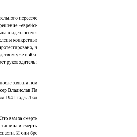
ельного переселения евреев в
решение «еврейского вопроса» с
ьша в идеологическом плане вполне
делены конкретные методы удаления
ротестировано, что называется. И,
дством уже в 40-е годы, имела под
ает руководитель исследовательских
 после захвата немцами Польши
сер Владислав Пасиковский снял
ом 1941 года. Людей живьем сжигали
Это вам за смерть Иисуса на кресте!»
 тишина и смерть. Да здесь ни одного
спасти. И они бросали их обратно в