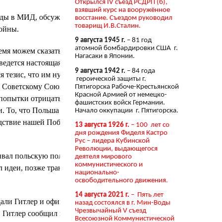
Открылся IV съезд РСДРП (б),
взявший курс на вооружённое
еды в МИД, обсуждали различия в
восстание. Съездом руководил
товарищ И.В.Сталин.
ойны.
9 августа 1945 г.
– 81 год
атомной бомбардировки США г.
емя можем сказать, что наши позиции
Нагасаки в Японии.
введется настоящая война с
9 августа 1942 г.
– 84 года
тезис, что им нужно избавляться от
героической защиты г.
к Советскому Союзу и Красной
Пятигорска Рабоче-Крестьянской
Красной Армией от немецко-
 попытки отрицать решающую роль
фашистских войск Германии.
. То, что Польша сегодня
Начало оккупации г. Пятигорска.
едствие нашей Победы», —
13 августа 1926 г.
– 100 лет со
дня рождения Фиделя Кастро
Рус – лидера Кубинской
Революции, выдающегося
ивал польскую политику в духе
деятеля мирового
коммунистического и
л идеи, позже трансформировавшиеся
национально-
освободительного движения.
14 августа 2021 г.
– Пять лет
уждали Гитлер и официальные
назад состоялся в г. Мин-Воды
Чрезвычайный V съезд
. Гитлер сообщил и министру
Всесоюзной Коммунистической