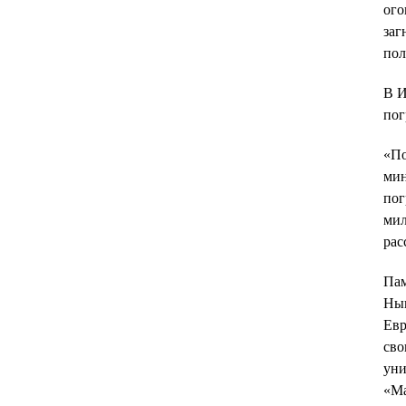
ого
заг
пол
В И
пог
«По
мин
пог
мил
рас
Пам
Нын
Евр
сво
уни
«Ма