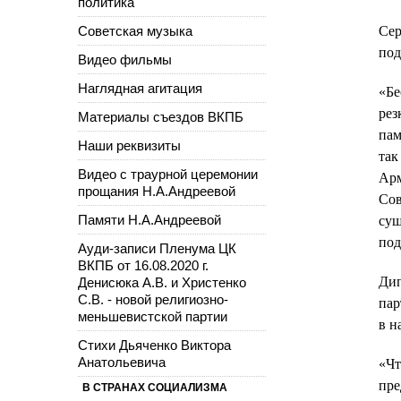
политика
Советская музыка
Сер
под
Видео фильмы
Наглядная агитация
«Бе
рез
Материалы съездов ВКПБ
пам
Наши реквизиты
так
Видео с траурной церемонии
Арм
прощания Н.А.Андреевой
Сов
Памяти Н.А.Андреевой
сущ
под
Ауди-записи Пленума ЦК
ВКПБ от 16.08.2020 г.
Дип
Денисюка А.В. и Христенко
С.В. - новой религиозно-
пар
меньшевистской партии
в н
Стихи Дьяченко Виктора
Анатольевича
«Чт
пре
В СТРАНАХ СОЦИАЛИЗМА