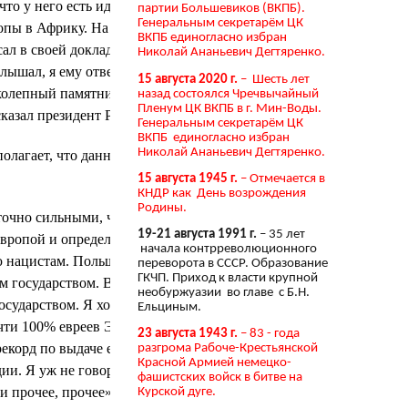
то у него есть идея выслать евреев в
партии Большевиков (ВКПБ).
Генеральным секретарём ЦК
ропы в Африку. На вымирание, на
ВКПБ единогласно избран
сал в своей докладной бумаге
Николай Ананьевич Дегтяренко.
слышал, я ему ответил, — фюреру он
15 августа 2020 г.
– Шесть лет
иколепный памятник в Варшаве».
назад состоялся Чречвычайный
Пленум ЦК ВКПБ в г. Мин-Воды.
казал президент России.
Генеральным секретарём ЦК
ВКПБ единогласно избран
Николай Ананьевич Дегтяренко.
олагает, что данное определение в
15 августа 1945 г.
– Отмечается в
КНДР как День возрождения
Родины.
аточно сильными, чтобы обличить всю
19-21 августа 1991 г.
– 35 лет
 Европой и определить новый порядок
начала контрреволюционного
ю нацистам. Польша Пилсудского
переворота в СССР. Образование
ГКЧП. Приход к власти крупной
м государством. Венгрия Хорти была
необуржуазии во главе с Б.Н.
сударством. Я хочу напомнить,
Ельциным.
чти 100% евреев Эстонии были
23 августа 1943 г.
– 83 - года
екорд по выдаче евреев нацистам для
разгрома Рабоче-Крестьянской
Красной Армией немецко-
дии. Я уж не говорю про Словакию,
фашистских войск в битве на
и прочее, прочее», — говорит
Курской дуге.