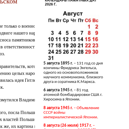
льском
КАЛЕНДАРЬ ПАМЯТНЫХ ДАТ
2026 Г.
е только о военной безопасности
одвиге нашего народа,
сноса памятников советским
 ответственность за развязывание
юз.
5 августа 1895 г.
– 131 год со дня
равительств, которые подталкивали
кончины Фридриха Энгельса,
одного из основоположников
жению целых народов. Один из таких
научного коммунизма, близкого
вилась идея Гитлера выслать евреев
друга и соратника К.Маркса.
к.
6 августа 1945 г.
– 81 год
атомной бомбардировки США г.
возмутился Владимир Путин.
Хиросима в Японии.
8 августа 1945 г.
– Объявление
ого, посла Польши в гитлеровской
СССР войны
империалистической Японии.
их властей Польши, а тамошние
8 августа (26 июля) 1917 г.
–
к же, их картина мира рушится!