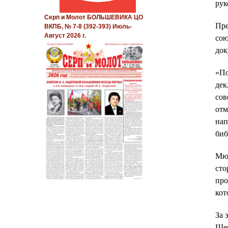
рук
Серп и Молот БОЛЬШЕВИКА ЦО
Пре
ВКПБ, № 7-8 (392-393) Июль-
Август 2026 г.
сою
док
«По
дек
сов
отм
нап
биб
Мюн
сто
про
кот
За 
Шер