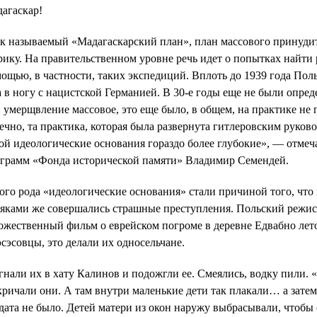
агаскар!
к называемый «Мадагаскарский план», план массового принудит
ику. На правительственном уровне речь идет о попытках найти 
ощью, в частности, таких экспедиций. Вплоть до 1939 года Пол
 в ногу с нацистской Германией. В 30-е годы еще не были опре
 умерщвление массовое, это еще было, в общем, на практике не п
ечно, та практика, которая была развернута гитлеровским руково
ой идеологические основания гораздо более глубокие», — отмеч
грамм «Фонда исторической памяти» Владимир Семендей.
ого рода «идеологические основания» стали причиной того, что
яками же совершались страшные преступления. Польский режис
ожественный фильм о еврейском погроме в деревне Едвабно лет
эсэсовцы, это делали их односельчане.
гнали их в хату Калинов и подожгли ее. Смеялись, водку пили. «
ричали они. А там внутри маленькие дети так плакали… а затем
дата не было. Детей матери из окон наружу выбрасывали, чтобы 