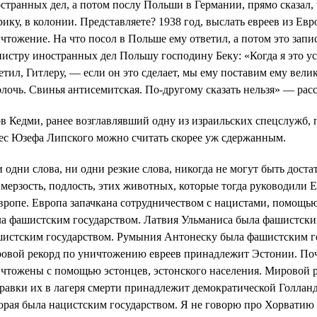
странных дел, а потом послу Польши в Германии, прямо сказал, ч
ику, в колонии. Представляете? 1938 год, выслать евреев из Ев
чтожение. На что посол в Польше ему ответил, а потом это запи
истру иностранных дел Польшу господину Беку: «Когда я это у
етил, Гитлеру, — если он это сделает, мы ему поставим ему вел
лочь. Свинья антисемитская. По-другому сказать нельзя» — расс
в Кедми, ранее возглавлявший одну из израильских спецслужб, п
ес Юзефа Липского можно считать скорее уж сдержанным.
 одни слова, ни одни резкие слова, никогда не могут быть дост
 мерзость, подлость, этих животных, которые тогда руководили
вропе. Европа запачкана сотрудничеством с нацистами, помощь
а фашистским государством. Латвия Ульманиса была фашистски
истским государством. Румыния Антонеску была фашистским го
овой рекорд по уничтожению евреев принадлежит Эстонии. По
чтожены с помощью эстонцев, эстонского населения. Мировой р
равки их в лагеря смерти принадлежит демократической Голлан
орая была нацистским государством. Я не говорю про Хорватию 