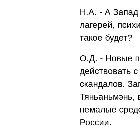
Н.А. - А Запа
лагерей, псих
такое будет?
О.Д. - Новые 
действовать с
скандалов. За
Тяньаньмэнь, 
немалые средс
России.