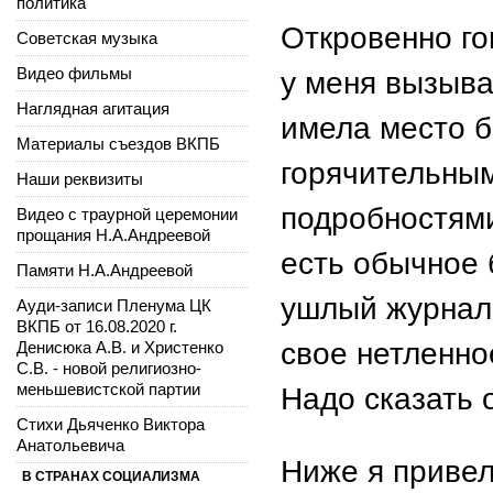
политика
Откровенно го
Советская музыка
Видео фильмы
у меня вызыва
Наглядная агитация
имела место бы
Материалы съездов ВКПБ
горячительны
Наши реквизиты
подробностями
Видео с траурной церемонии
прощания Н.А.Андреевой
есть обычное 
Памяти Н.А.Андреевой
ушлый журнали
Ауди-записи Пленума ЦК
ВКПБ от 16.08.2020 г.
свое нетленно
Денисюка А.В. и Христенко
С.В. - новой религиозно-
меньшевистской партии
Надо сказать 
Стихи Дьяченко Виктора
Анатольевича
Ниже я привел
В СТРАНАХ СОЦИАЛИЗМА