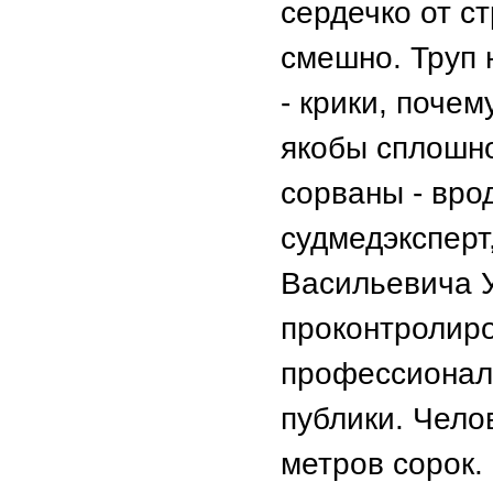
сердечко от с
смешно. Труп
- крики, почем
якобы сплошно
сорваны - вро
судмедэксперт
Васильевича У
проконтролиро
профессиональ
публики. Чело
метров сорок.