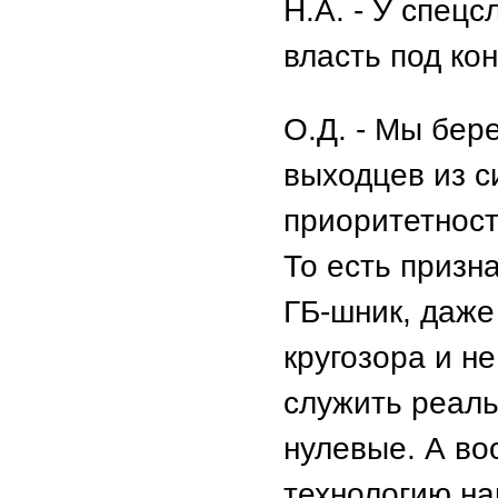
Н.А. - У спец
власть под ко
О.Д. - Мы бер
выходцев из с
приоритетност
То есть призн
ГБ-шник, даже
кругозора и н
служить реаль
нулевые. А в
технологию на