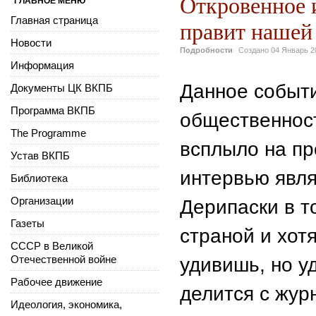
Откровенное 
ГЛАВНОЕ МЕНЮ
Главная страница
правит нашей
Новости
Подробности
Создано
04 Январь 2
Информация
Данное событ
Документы ЦК ВКПБ
Программа ВКПБ
общественност
The Programme
всплыло на пр
Устав ВКПБ
интервью явля
Библиотека
Организации
Дерипаски в т
Газеты
страной и хот
СССР в Великой
Отечественной войне
удивишь, но у
Рабочее движение
делится с жур
Идеология, экономика,