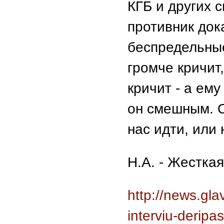
КГБ и других 
противник док
беспредельные
громче кричит
кричит - а ему
он смешным. О
нас идти, или 
Н.А. - Жесткая
http://news.gl
interviu-deripa