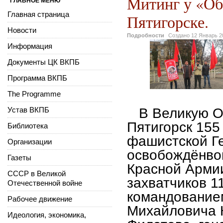
Митинг у «Обе
ГЛАВНОЕ МЕНЮ
Главная страница
Пятигорске.
Новости
Подробности
Создано
12 Январь 2
Информация
Документы ЦК ВКПБ
Программа ВКПБ
The Programme
Устав ВКПБ
В Великую Оте
Пятигорск 155
Библиотека
фашистской Г
Организации
освобождён
во
Газеты
Красной Арми
СССР в Великой
захватчиков 1
Отечественной войне
командование
Рабочее движение
Михайловича К
Идеология, экономика,