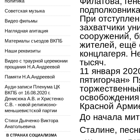
Филатова, ген
политика
подполковника
Советская музыка
При отступлен
Видео фильмы
захватчики ун
Наглядная агитация
сооружений, б
Материалы съездов ВКПБ
жителей, ещё 
Наши реквизиты
концлагеря. Н
тысяч.
Видео с траурной церемонии
прощания Н.А.Андреевой
11 января 202
Памяти Н.А.Андреевой
пятигорчан» П
торжественный
Ауди-записи Пленума ЦК
ВКПБ от 16.08.2020 г.
освобождения 
Денисюка А.В. и Христенко
Красной Армие
С.В. - новой религиозно-
меньшевистской партии
До начала мит
Стихи Дьяченко Виктора
Анатольевича
Сталине, песн
В СТРАНАХ СОЦИАЛИЗМА