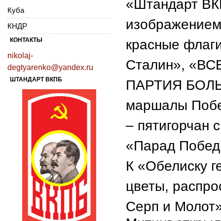
«Штандарт ВК
Куба
изображением 
КНДР
КОНТАКТЫ
красные флаги
nikolaj-
Сталин», «
degtyarenko@yandex.ru
ШТАНДАРТ ВКПБ
ПАРТИЯ БОЛЬ
маршалы Побе
– пятигорчан 
«Парад Побед
К «Обелиску г
цветы, распро
Серп и Молот»