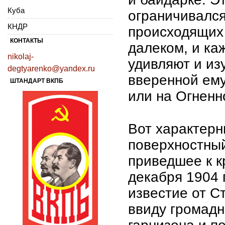
Куба
ограничивался
КНДР
происходящих 
КОНТАКТЫ
далеком, и ка
nikolaj-
удивляют и из
degtyarenko@yandex.ru
вверенной ему
ШТАНДАРТ ВКПБ
или на Огненн
Вот характерн
поверхностный
приведшее к к
декабря 1904 
известие от С
ввиду громадн