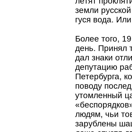
летят проклят
земли русской 
гуся вода. Или
Более того, 1
день. Принял 
дал знаки отл
депутацию раб
Петербурга, к
поводу послед
утомленный ца
«беспорядков»
людям, чьи т
зарублены шаш