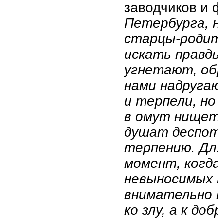
заводчиков и
Петербурга, 
старцы-родит
искать правд
угнетают, об
нами надругаю
и терпели, н
в омут нищет
душат деспоти
терпению. Дл
момент, когд
невыносимых 
внимательно 
ко злу, а к до