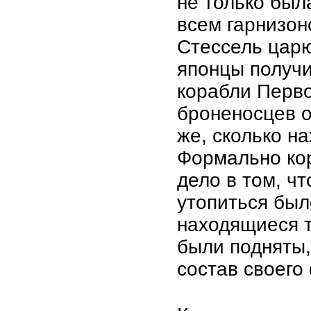
не только был
всем гарнизон
Стессель царю
японцы получи
корабли Перво
броненосцев о
же, сколько н
Формально кор
дело в том, ч
утопиться был
находящиеся т
были подняты,
состав своего