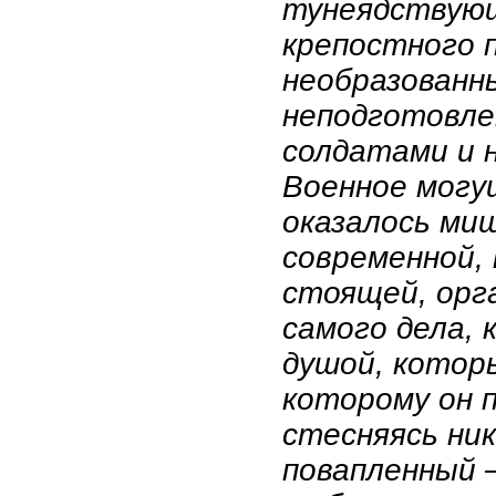
тунеядствующ
крепостного 
необразованн
неподготовле
солдатами и 
Военное могу
оказалось ми
современной,
стоящей, орг
самого дела,
душой, которы
которому он 
стесняясь ник
повапленный 