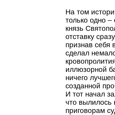
На том истори
только одно –
князь Святопо
отставку сраз
признав себя в
сделал немало
кровопролития
иллюзорной ба
ничего лучшег
созданной пр
И тот начал з
что вылилось 
приговорам су