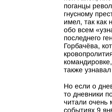
поганцы револ
гнусному прес
имел, так как
обо всем «узна
последнего г
Горбачёва, ко
кровопролития 
командировке,
также узнавал 
Но если о дне
то дневники п
читали очень 
событиях 9 ян