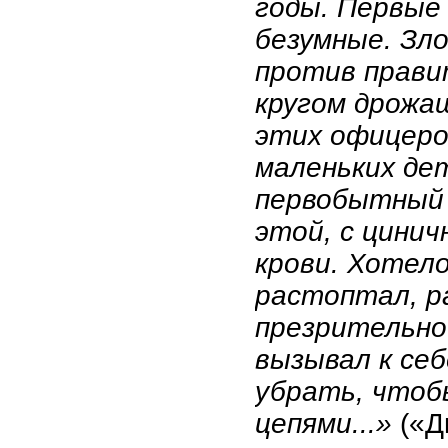
годы. Первые 
безумные. Зло
против прави
кругом дрожа
этих офицеров
маленьких дет
первобытный 
этой, с цини
крови. Хотело
растоптал, ра
презрительно
вызывал к себ
убрать, чтоб
цепями...»
(«Д