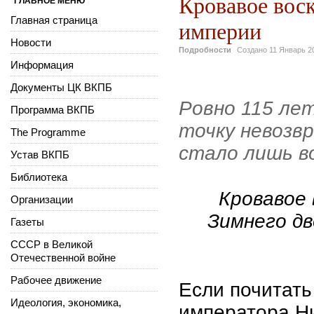
Кровавое воск
ГЛАВНОЕ МЕНЮ
Главная страница
империи
Новости
Подробности
Создано
11 Январь 2
Информация
Документы ЦК ВКПБ
Ровно 115 ле
Программа ВКПБ
точку невозв
The Programme
стало лишь в
Устав ВКПБ
Библиотека
Кровавое 
Организации
Зимнего дв
Газеты
СССР в Великой
Отечественной войне
Рабочее движение
Если почитать
Идеология, экономика,
императора Ни