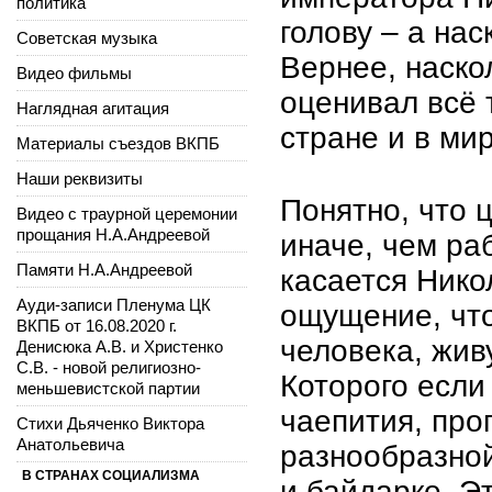
политика
голову – а на
Советская музыка
Вернее, наско
Видео фильмы
оценивал всё т
Наглядная агитация
стране и в ми
Материалы съездов ВКПБ
Наши реквизиты
Понятно, что 
Видео с траурной церемонии
прощания Н.А.Андреевой
иначе, чем ра
Памяти Н.А.Андреевой
касается Никол
Ауди-записи Пленума ЦК
ощущение, что
ВКПБ от 16.08.2020 г.
человека, жив
Денисюка А.В. и Христенко
С.В. - новой религиозно-
Которого если 
меньшевистской партии
чаепития, прог
Стихи Дьяченко Виктора
Анатольевича
разнообразной
В СТРАНАХ СОЦИАЛИЗМА
и байдарке. Эт