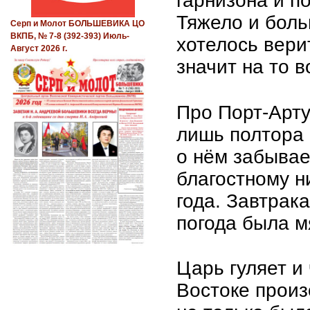
гарнизона и п
Тяжело и боль
Серп и Молот БОЛЬШЕВИКА ЦО
ВКПБ, № 7-8 (392-393) Июль-
хотелось вери
Август 2026 г.
значит на то 
Про Порт-Арту
лишь полтора 
о нём забывае
благостному н
года. Завтрак
погода была м
Царь гуляет и 
Востоке произ