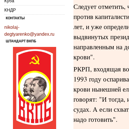
Куба
Следует отметить,
КНДР
против капиталист
КОНТАКТЫ
лет, и уже определ
nikolaj-
degtyarenko@yandex.ru
выдвинутых президе
ШТАНДАРТ ВКПБ
направленным на д
крови".
РКРП, входящая во
1993 году оспарив
крови нынешней ел
говорят: "И тогда,
судах. А если схва
надо готовить".