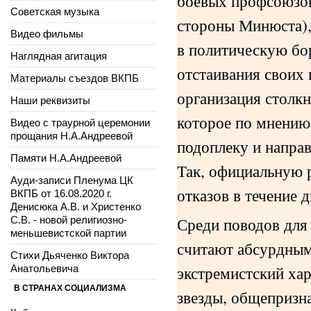
боевых профсоюзов
Советская музыка
стороны Минюста),
Видео фильмы
в политическую бо
Наглядная агитация
отстаивания своих 
Материалы съездов ВКПБ
организация столкн
Наши реквизиты
которое по мнению
Видео с траурной церемонии
прощания Н.А.Андреевой
подоплеку и направ
Памяти Н.А.Андреевой
Так, официальную 
Ауди-записи Пленума ЦК
отказов в течение 
ВКПБ от 16.08.2020 г.
Денисюка А.В. и Христенко
Среди поводов для 
С.В. - новой религиозно-
меньшевистской партии
считают абсурдными
Стихи Дьяченко Виктора
экстремистский ха
Анатольевича
В СТРАНАХ СОЦИАЛИЗМА
звезды, общепризн