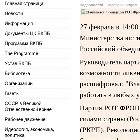
Главная страница
Подробности
Создано
27 Февраль 
Новости
Информация
27 февраля в 14:0
Документы ЦК ВКПБ
Министерства юсти
Программа ВКПБ
Российский объед
The Programme
Руководитель пар
Устав ВКПБ
возможности ликви
Библиотека
расшифровал: "Влас
Организации
работать в любых у
Газеты
СССР в Великой
Партия РОТ ФРОНТ
Отечественной войне
силами страны (Ро
Рабочее движение
(РКРП), Революци
Идеология, экономика,
политика