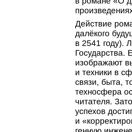
в романе «О д
произведениях
Действие рома
далёкого буду
в 2541 году).
Государства. 
изображают в
и техники в с
связи, быта, 
техносфера о
читателя. Зат
успехов дости
и «корректиро
генную инжене