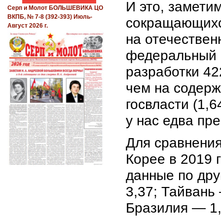
И это, замети
Серп и Молот БОЛЬШЕВИКА ЦО
ВКПБ, № 7-8 (392-393) Июль-
сокращающихс
Август 2026 г.
на отечествен
федеральный 
разработки 42
чем на содерж
госвласти (1,6
у нас едва п
Для сравнения
Корее в 2019 
данные по др
3,37; Тайвань
Бразилия — 1,