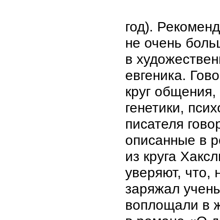
год). Рекомен
не очень боль
в художествен
евгеника. Гов
круг общения,
генетики, пси
писателя гово
описанные в р
из круга Хакс
уверяют, что,
заряжал учены
воплощали в ж