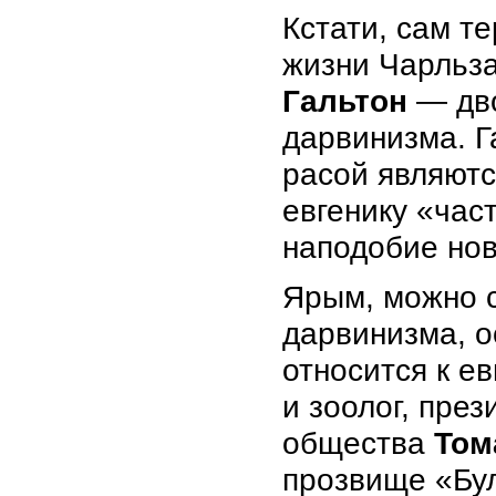
Кстати, сам т
жизни Чарльза
Гальтон
— дво
дарвинизма. Г
расой являютс
евгенику «час
наподобие нов
Ярым, можно 
дарвинизма, о
относится к е
и зоолог, пре
общества
Том
прозвище «Бул