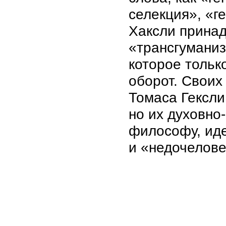
селекция», «г
Хаксли принад
«трансгуманиз
которое тольк
оборот. Своих
Томаса Гексли
но их духовно
философу, ид
и «недочелове