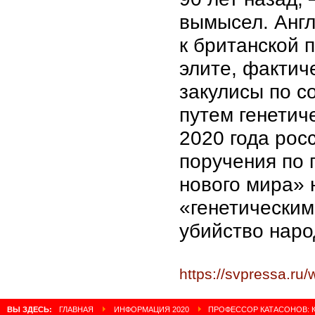
вымысел. Анг
к британской 
элите, фактич
закулисы по с
путем генетич
2020 года рос
поручения по 
нового мира» 
«генетическим
убийство наро
https://svpressa.ru
ВЫ ЗДЕСЬ:
ГЛАВНАЯ
ИНФОРМАЦИЯ 2020
ПРОФЕССОР КАТАСОНОВ: К