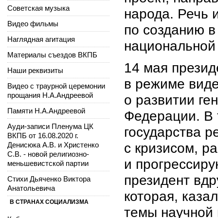
Советская музыка
народа. Речь 
Видео фильмы
по созданию в
Наглядная агитация
национальной
Материалы съездов ВКПБ
14 мая прези
Наши реквизиты
в режиме вид
Видео с траурной церемонии
прощания Н.А.Андреевой
о развитии ге
Памяти Н.А.Андреевой
Федерации. В 
Ауди-записи Пленума ЦК
государства р
ВКПБ от 16.08.2020 г.
Денисюка А.В. и Христенко
с кризисом, р
С.В. - новой религиозно-
и прогрессиру
меньшевистской партии
президент вдру
Стихи Дьяченко Виктора
Анатольевича
которая, каза
В СТРАНАХ СОЦИАЛИЗМА
темы научной