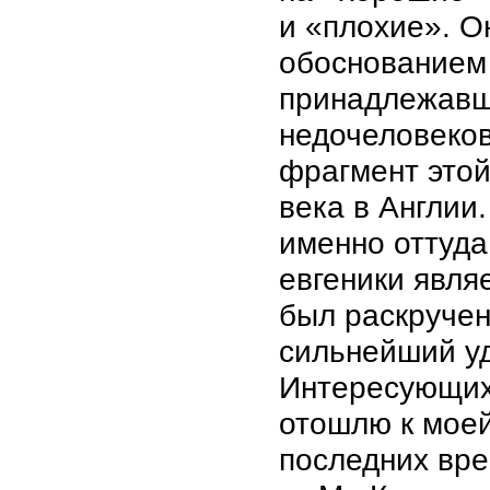
и «плохие». О
обоснованием
принадлежавши
недочеловеков
фрагмент это
века в Англии.
именно оттуда
евгеники явля
был раскручен
сильнейший уд
Интересующих
отошлю к моей
последних вре