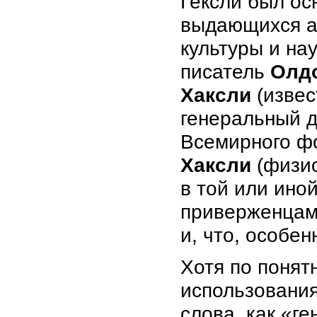
Гексли был ос
выдающихся а
культуры и нау
писатель
Олд
Хаксли
(извес
генеральный 
Всемирного фо
Хаксли
(физио
в той или ино
приверженцам
и, что, особен
Хотя по понят
использования
слова, как «г