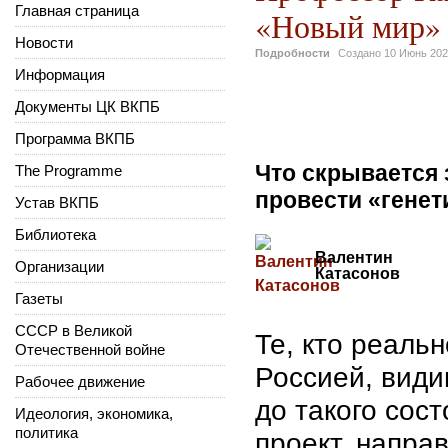
Главная страница
«Новый мир» 
Новости
Подробности
Создано
10 Июнь 20
Информация
Документы ЦК ВКПБ
Программа ВКПБ
Что скрывается 
The Programme
провести «генет
Устав ВКПБ
Библиотека
Валентин
Организации
Катасонов
Газеты
СССР в Великой
Те, кто реаль
Отечественной войне
Россией, види
Рабочее движение
до такого сос
Идеология, экономика,
политика
проект, напра