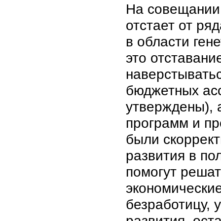
На совещании 
отстает от ря
в области ген
это отставани
наверстыватьс
бюджетных асс
утверждены), 
программ и пр
были скоррект
развития в по
помогут реша
экономически
безработицу, 
развития, ост