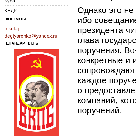
Куба
Однако это не
КНДР
ибо совещани
КОНТАКТЫ
президента чи
nikolaj-
degtyarenko@yandex.ru
глава государ
ШТАНДАРТ ВКПБ
поручения. Во
конкретные и 
сопровождают
каждое поруче
о предоставле
компаний, кот
поручений.