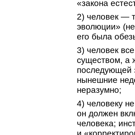
«закона естес
2) человек — 
эволюции» (н
его была обез
3) человек вс
существом, а 
последующей 
нынешние недо
неразумно;
4) человеку н
он должен вкл
человека; инс
и «корректиро