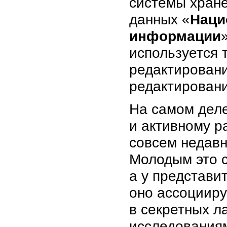
системы хране
данных «
Наци
информации
используется 
редактировани
редактирован
На самом деле
и активному р
совсем недавн
Молодым это с
а у представи
оно ассоцииру
в секретных л
исследованиям