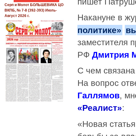
пишет Патруш
Серп и Молот БОЛЬШЕВИКА ЦО
ВКПБ, № 7-8 (392-393) Июль-
Накануне в ж
Август 2026 г.
политике»
в
заместителя п
РФ
Дмитрия 
С чем связана
На вопрос отв
Галлямов
, м
«Реалист»
:
«Новая статья