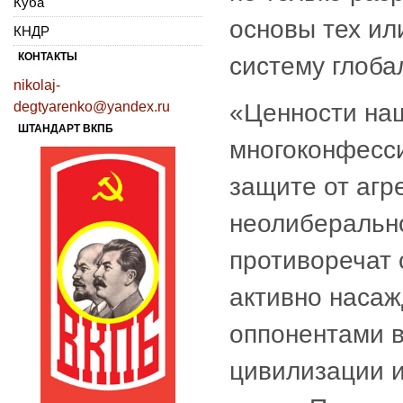
Куба
основы тех ил
КНДР
КОНТАКТЫ
систему глоба
nikolaj-
degtyarenko@yandex.ru
«Ценности наш
ШТАНДАРТ ВКПБ
многоконфесс
защите от агр
неолиберально
противоречат 
активно наса
оппонентами в
цивилизации и