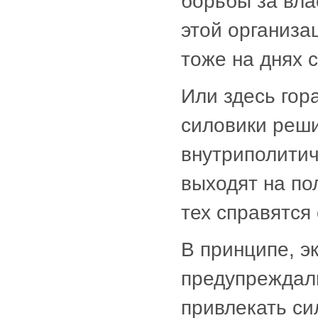
борьбы за вла
этой организ
тоже на днях 
Или здесь гор
силовики реши
внутриполитич
выходят на по
тех справятся
В принципе, э
предупреждали
привлекать си