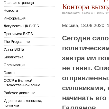
Главная страница
Контора выхо
Новости
Подробности
Создано
19 Июнь 20
Информация
Москва, 18.06.2020, 
Документы ЦК ВКПБ
Программа ВКПБ
Сегодня сило
The Programme
политическим
Устав ВКПБ
завтра им по
Библиотека
Организации
не тянет. Сп
Газеты
отправленны
СССР в Великой
Отечественной войне
силовиками, 
Рабочее движение
начинать его 
Идеология, экономика,
политика
Галлямов