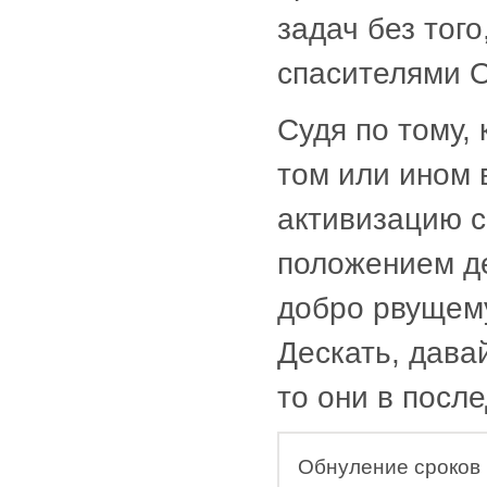
задач без тог
спасителями О
Судя по тому,
том или ином 
активизацию с
положением де
добро рвущему
Дескать, дава
то они в посл
Обнуление сроков 