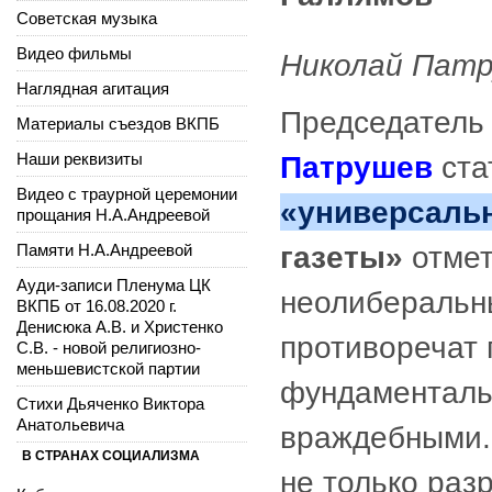
Советская музыка
Видео фильмы
Николай Патр
Наглядная агитация
Председатель
Материалы съездов ВКПБ
Наши реквизиты
Патрушев
ста
Видео с траурной церемонии
«универсаль
прощания Н.А.Андреевой
газеты»
отмет
Памяти Н.А.Андреевой
Ауди-записи Пленума ЦК
неолиберальн
ВКПБ от 16.08.2020 г.
Денисюка А.В. и Христенко
противоречат 
С.В. - новой религиозно-
меньшевистской партии
фундаментальн
Стихи Дьяченко Виктора
Анатольевича
враждебными. 
В СТРАНАХ СОЦИАЛИЗМА
не только ра