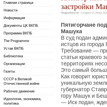
Главная страница
застройки М
Новости
Подробности
Создано
21 Июнь 20
Информация
Пятигорчане под
Документы ЦК ВКПБ
Машука
Программа ВКПБ
В суд подан адми
The Programme
истцов из города 
Устав ВКПБ
Требование — при
Библиотека
статьи краевого 
территориях нес
Организации
Это самый большо
Газеты
Как говорит юрис
СССР в Великой
уникальную землю
Отечественной войне
губернатор Став
Рабочее движение
гору Машук и Беш
Идеология, экономика,
— Иск подан, жде
политика