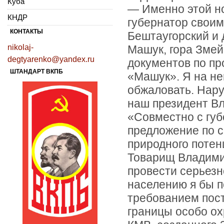
Куба
— Именно этой но
КНДР
губернатор своим
КОНТАКТЫ
Бештаугорский и 
nikolaj-
Машук, гора Змей
degtyarenko@yandex.ru
документов по пр
ШТАНДАРТ ВКПБ
«Машук». Я на нег
обжаловать. Нару
наш президент Вл
«Совместно с губ
предложение по 
природного поте
Товарищ Владимир
провести серьезн
населению я бы п
требованием пост
границы особо ох