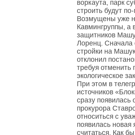
воркаута, парк су
строить будут по
Возмущены уже н
Кавмингруппы, а 
защитников Машу
Лоренц. Сначала 
стройки на Машук
отклонил постано
требуя отменить 
экологическое за
При этом в телег
источников «Блок
сразу появилась
прокурора Ставро
относиться с уваж
появилась новая 
считаться. Как б