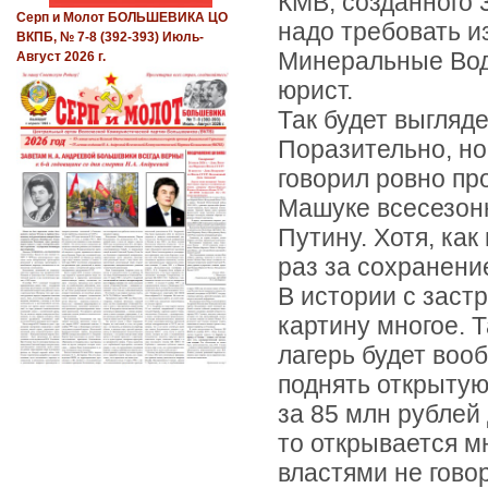
КМВ, созданного 
Серп и Молот БОЛЬШЕВИКА ЦО
надо требовать и
ВКПБ, № 7-8 (392-393) Июль-
Минеральные Вод
Август 2026 г.
юрист.
Так будет выгляд
Поразительно, но
говорил ровно пр
Машуке всесезонн
Путину. Хотя, как
раз за сохранени
В истории с заст
картину многое. 
лагерь будет вооб
поднять открытую
за 85 млн рублей
то открывается м
властями не гово