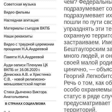
чем? Федеральны
Советская музыка
подразумевает со
Видео фильмы
подразумевает их
Наглядная агитация
пошли по пути св
упразднять эти т
Материалы съездов ВКПБ
охранную террито
Наши реквизиты
застраиваем. Име
Видео с траурной церемонии
Бештаугорским за
прощания Н.А.Андреевой
много людей, и он
Памяти Н.А.Андреевой
своей малой роди
Ауди-записи Пленума ЦК
цинично, — объяс
ВКПБ от 16.08.2020 г.
Денисюка А.В. и Христенко
Георгий Легкобит
С.В. - новой религиозно-
Речь о том, как о
меньшевистской партии
особо охраняемые
Стихи Дьяченко Виктора
статус в ряде сл
Анатольевича
предусматривает
В СТРАНАХ СОЦИАЛИЗМА
территорий.