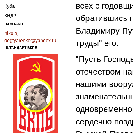
всех с годовщ
Куба
обратившись п
КНДР
КОНТАКТЫ
Владимиру Пут
nikolaj-
труды" его.
degtyarenko@yandex.ru
ШТАНДАРТ ВКПБ
"Пусть Господ
отечеством н
нашими воору
знаменательны
одновременно
сердечно позд