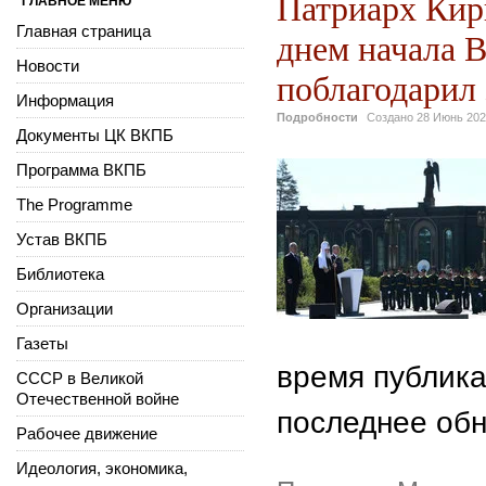
Патриарх Кир
ГЛАВНОЕ МЕНЮ
Главная страница
днем начала 
Новости
поблагодарил 
Информация
Подробности
Создано
28 Июнь 20
Документы ЦК ВКПБ
Программа ВКПБ
The Programme
Устав ВКПБ
Библиотека
Организации
Газеты
время публикац
СССР в Великой
Отечественной войне
последнее обн
Рабочее движение
Идеология, экономика,