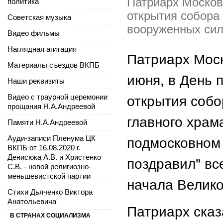
Патриарх Москов
политика
открытия собора
Советская музыка
вооруженных сил
Видео фильмы
Наглядная агитация
Патриарх Моск
Материалы съездов ВКПБ
июня, в День 
Наши реквизиты
открытия собо
Видео с траурной церемонии
прощания Н.А.Андреевой
главного храм
Памяти Н.А.Андреевой
подмосковном 
Ауди-записи Пленума ЦК
ВКПБ от 16.08.2020 г.
Денисюка А.В. и Христенко
поздравил" вс
С.В. - новой религиозно-
меньшевистской партии
начала Велико
Стихи Дьяченко Виктора
Анатольевича
Патриарх сказ
В СТРАНАХ СОЦИАЛИЗМА