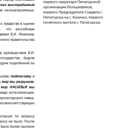
первого секретаря Пятигорской
муках выстраданный
организации большевиков,
ма нелицеприятные,
первого Председателя Совдепа г.
Пятигорска на г. Казачка, первого
почётного жителя г. Пятигорска.
о лукавстве в оценке
, что российскую
димая В.И. Лениным,
енного правительства
 руководством В.И.
осударство, будучи
удучи поделённой на
ралам,
и
подтасовку
,
ь мир мы разрушим
 мир НАСИЛЬЯ мы
севдо интеллигенции.
пролетарского гимна.
 космополитствующих
огласия по вопросу
росу не было. После
о было более прочное