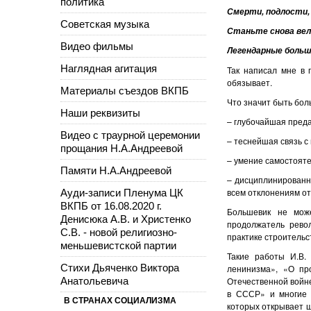
политика
Смерти, подлости, 
Советская музыка
Станьте снова вел
Видео фильмы
Легендарные больше
Наглядная агитация
Так написал мне в 
обязывает.
Материалы съездов ВКПБ
Что значит быть бол
Наши реквизиты
– глубочайшая преда
Видео с траурной церемонии
– теснейшая связь с
прощания Н.А.Андреевой
– умение самостояте
Памяти Н.А.Андреевой
– дисциплинированно
всем отклонениям о
Ауди-записи Пленума ЦК
ВКПБ от 16.08.2020 г.
Большевик не може
Денисюка А.В. и Христенко
продолжатель револ
С.В. - новой религиозно-
практике строительс
меньшевистской партии
Такие работы И.В.
Стихи Дьяченко Виктора
ленинизма», «О пр
Анатольевича
Отечественной войн
в СССР» и многие 
В СТРАНАХ СОЦИАЛИЗМА
которых открывает 