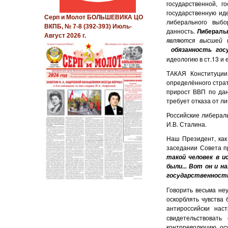
государственной, г
государственную ид
Серп и Молот БОЛЬШЕВИКА ЦО
либерального выбо
ВКПБ, № 7-8 (392-393) Июль-
данность.
Либеральн
Август 2026 г.
являются высшей 
обязанность гос
идеологию в ст.13 и е
ТАКАЯ Конституции
определённого страте
прирост ВВП по дан
требует отказа от ли
Российские либералы
И.В. Сталина.
Наш Президент, как
заседании Совета пр
такой человек в и
были... Вот он и 
государственность
Говорить весьма неу
оскорблять чувства
антироссийски на
свидетельствовать
контрреволюцию, ос