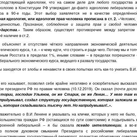
осподствующей идеологии, что на самом деле для любого государства 
еологию в Конституции РФ утверждает де-факто идеологию либерализма 
ра в 90-е годы. Этот выбор заявляется не в качестве определённо
ая идеология, или идеология прав человека прописана в ст. 2.
«Человек,
ценностью. Признание, соблюдение и защита прав и свобод челове
.»
Таким образом, существует противоречие между запретом 
ударства
ё наличие в ст.2.
 объясняет и отсутствие чёткого направления экономической деятельно
гического курса, т.е. – к чему идти, что строить и ради чего. Потому мы и то
ным Росстата в пределах 1%, иными словами – в пределах погрешности
берального экономического курса, ведущего к развалу государства.
 заходятся от злобы и ненависти в своих попытках хоть как-то унизить В.И
 его называют, позволил себе крайне негативно и оскорбительно высказат
и президенте РФ по правам человека (10.12.2019). Он сказал (почти досло
стории, господин Ульянов, он же Старик, он же Ленин… У него там е
напридумывал, создал структуру государственную, которая заложила м
, которая складывалась тысячу лет. Но напридумывал!..».
важительно о В.И Ленине и указывать на клички, которых у него не было,
 большинства граждан РФ (остающихся по сути советскими) и подыгрывать
строенной либеральной – я бы сказала
, а во-
псевдо интеллигенции
 о полном духовном смыкании Президента с российскими либералам
уществившими государственный переворот, подчистую обокравших советски