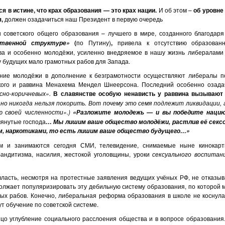
я в истине, что крах образования — это крах нации.
И об этом –
об
уровне
,
должен озадачиться наш Президент в первую очередь
 советского общего образования – лучшего в мире, созданного благодар
(
по Путину)
,
привела к отсутствию образован
ственной структуре»
а и особенно молодёжи, усиленно внедряемое в нашу жизнь либералами 
 будущих мало грамотных рабов для Запада.
ние молодёжи в дополнение к безграмотности осуществляют либералы по
кого и раввина Менахема Мендел Шнеерсона. Последний особенно озада
сно-коричневых».
В славянстве особую ненависть у раввина вызывают
но никогда нельзя покорить. Вот почему это семя подлежит ликвидации, 
 своей численности».)
«Разложите молодежь — и вы победите нацию
янутые господа
… Мы лишим ваше общество молодёжи, растлив её сексом
ем, наркотиками, то есть лишим ваше общество будущего…»
м и занимаются сегодня СМИ, телевидение, снимаемые ныне кинокарти
бандитизма, насилия, жестокой уголовщины, уроки
сексуального воспитан
власть, несмотря на протестные заявления ведущих учёных РФ, не отказыв
олжает популяризировать эту дебильную систему образования, по которой м
ных рабов. Конечно, либеральная реформа образования в школе не коснула
ут обучение по советской системе.
ицо углубление социального расслоения общества и в вопросе образования