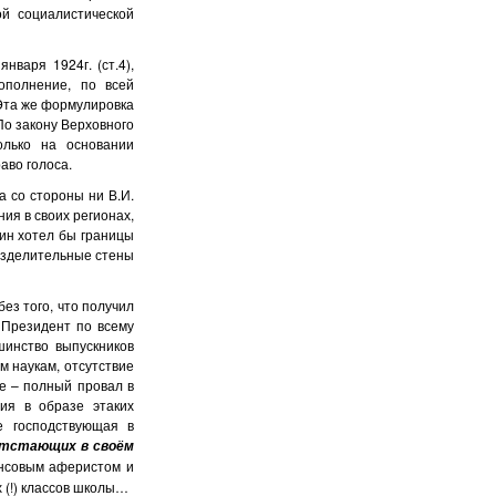
й социалистической
января 1924г. (ст.4),
ополнение, по всей
Эта же формулировка
 По закону Верховного
лько на основании
аво голоса.
 со стороны ни В.И.
ия в своих регионах,
тин хотел бы границы
азделительные стены
з того, что получил
 Президент по всему
шинство выпускников
м наукам, отсутствие
те – полный провал в
ия в образе этаких
е господствующая в
 отстающих в своём
нсовым аферистом и
х (!) классов школы…