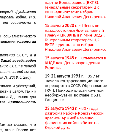
партии Большевиков (ВКПБ).
Генеральным секретарём ЦК
 мощный фундамент
ВКПБ единогласно избран
ировой войне. И.В.
Николай Ананьевич Дегтяренко.
а от социализма к
15 августа 2020 г.
– Шесть лет
назад состоялся Чречвычайный
Пленум ЦК ВКПБ в г. Мин-Воды.
 социалистического
Генеральным секретарём ЦК
едования
идеологии
ВКПБ единогласно избран
Николай Ананьевич Дегтяренко.
чтожении СССР, а
в
15 августа 1945 г.
– Отмечается в
 Запад всегда видел
КНДР как День возрождения
жению СССР в первой
Родины.
политический смысл,
19-21 августа 1991 г.
– 35 лет
 Л., 2018, с. 286).
начала контрреволюционного
зглядов и убеждений,
переворота в СССР. Образование
сти в целом, так и к
ГКЧП. Приход к власти крупной
необуржуазии во главе с Б.Н.
ости. Идеология для
Ельциным.
ства.
Деятельность
23 августа 1943 г.
– 83 - года
разгрома Рабоче-Крестьянской
Красной Армией немецко-
фашистских войск в битве на
Там же сказано, что
Курской дуге.
, что в России нет