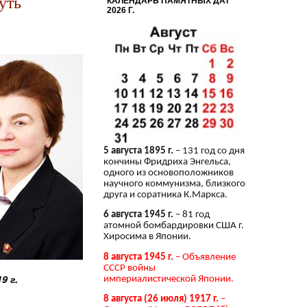
уть
КАЛЕНДАРЬ ПАМЯТНЫХ ДАТ
2026 Г.
5 августа 1895 г.
– 131 год со дня
кончины Фридриха Энгельса,
одного из основоположников
научного коммунизма, близкого
друга и соратника К.Маркса.
6 августа 1945 г.
– 81 год
атомной бомбардировки США г.
Хиросима в Японии.
8 августа 1945 г.
– Объявление
СССР войны
9 г.
империалистической Японии.
8 августа (26 июля) 1917 г.
–