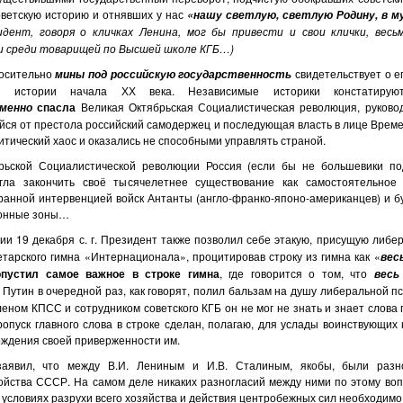
оветскую историю и отнявших у нас
«нашу светлую, светлую Родину, в 
идент, говоря о кличках Ленина, мог бы привести и свои клички, весь
и среди товарищей по Высшей школе КГБ…)
носительно
свидетельствует о ег
мины под российскую государственность
ой истории начала ХХ века. Независимые историки констатируют
спасла
Великая Октябрьская Социалистическая революция, руково
менно
йся от престола российский самодержец и последующая власть в лице Врем
литический хаос и оказались не способными управлять страной.
рьской Социалистической революции Россия (если бы не большевики под
гла закончить своё тысячелетнее существование как самостоятельное г
ранной интервенцией войск Антанты (англо-франко-японо-американцев) и б
ионные зоны…
ии 19 декабря с. г. Президент также позволил себе этакую, присущую либе
тарского гимна «Интернационала», процитировав строку из гимна как «
вес
опустил самое важное в строке гимна
, где говорится о том, что
весь
. Путин в очередной раз, как говорят, полил бальзам на душу либеральной п
еном КПСС и сотрудником советского КГБ он не мог не знать и знает слова 
опуск главного слова в строке сделан, полагаю, для услады воинствующих
рждения своей приверженности им.
заявил, что между В.И. Лениным и И.В. Сталиным, якобы, были разн
ойства СССР. На самом деле никаких разногласий между ними по этому воп
 условиях разрухи всего хозяйства и действия центробежных сил необходим