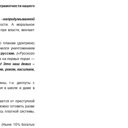
 грамотности нашего
я
«
напридумыванной
ности. А моральное
при власти, венчает
 планам (доктрине)
чился уничтожением
 русские
Русского
. («
а на первых порах —
! Это наш девиз –
, роком, насилием,
ны, т.н. диспуты с
ия
в школе и даже в
ается от преступной
ожно готовить разве
сь платной системы,
. (Ныне 10% богатых