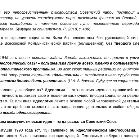
.
 его непосредственным руководством Советский народ построил
 страну на уровень сверхдержавы мира, разгромил фашизм во Второй м
ски разработал и наметил основные пути постепенного переход
ндреева.
Будущее за социализмом. Л., 2018, с. 406
).
и в построении социализма были бы невозможны без руководящей силы
це Всесоюзной Коммунистической партии (большевиков), без
твердого сл
1945 г. и после основная задача Запада заключалась не просто в уни
еологической базы – большевизма прежде всего. Именно в большевизме
. Во всех своих тайных решениях по уничто
геополитического противника
Запад оперировал термином
и, вкладывая в него сугубо гео
«большевизм»
(
Н.А. Андреева.
Будущее за социализмом.
ьшевизм должен быть уничтожен»
деология для общества?
Идеология
— это система идеалов,
ценностей
, в
 личность выражает своё отношение как к существующей социальной реально
ктам. Та или иная
идеология
лежит в основе любой человеческой деятельн
ь, к которой оно стремится, это направление деятельности любого обще
.
а всегда идеологизирована
ана коммунистическая идея – тогда распался Советский Союз.
итуции 1993 года (ст. 13) заявлено
об идеологическом многообразии
. 
не может быть признана господствующей. Тем самым либералы заявляют