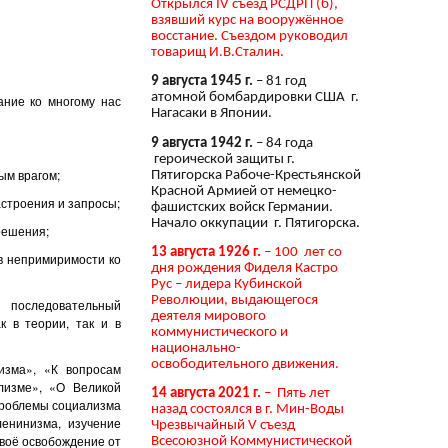
Открылся IV съезд РСДРП (б),
взявший курс на вооружённое
восстание. Съездом руководил
товарищ И.В.Сталин.
9 августа 1945 г.
– 81 год
атомной бомбардировки США г.
ание ко многому нас
Нагасаки в Японии.
9 августа 1942 г.
– 84 года
героической защиты г.
ым врагом;
Пятигорска Рабоче-Крестьянской
Красной Армией от немецко-
астроения и запросы;
фашистских войск Германии.
Начало оккупации г. Пятигорска.
решения;
13 августа 1926 г.
– 100 лет со
 в непримиримости ко
дня рождения Фиделя Кастро
Рус – лидера Кубинской
Революции, выдающегося
й последовательный
деятеля мирового
к в теории, так и в
коммунистического и
национально-
освободительного движения.
изма», «К вопросам
лизме», «О Великой
14 августа 2021 г.
– Пять лет
проблемы социализма
назад состоялся в г. Мин-Воды
енинизма, изучение
Чрезвычайный V съезд
воё освобождение от
Всесоюзной Коммунистической