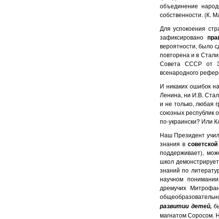
объединение народ
собственности. (К. 
Для успокоения ст
зафиксировано
пра
вероятности, было 
повторена и в Сталин
Совета СССР от 3
всенародного рефере
И никаких ошибок н
Ленина, ни И.В. Ста
и не только, любая 
союзных республик 
по-украински? Или 
Наш Президент учил
знания в
советско
поддерживает), мож
школ демонстрирует 
знаний по литератур
научном понимании
дремучих Митрофан
общеобразовательно
бы
развитии детей,
магнатом Соросом. На