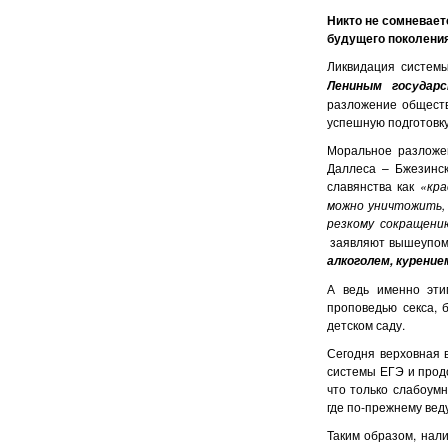
Никто не сомневаетс
будущего поколения
Ликвидация системы
Лениным государ
разложение обществ
успешную подготовку
Моральное разложе
Даллеса – Бжезинс
славянства как
«кра
можно уничтожить, 
резкому сокращению
заявляют вышеупом
алкоголем, курени
А ведь именно эти
проповедью секса, 
детском саду.
Сегодня верховная 
системы ЕГЭ и прод
что только слабоум
где по-прежнему вед
Таким образом, нал