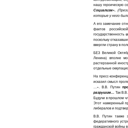
нашу героическую с
(През
Социализм».
которые у него был
А его замечание от
фактов российск
государственность
и
поскольку отказавши
ввергли страну в по
БЕЗ Великой Октяб
Ленина) вполне мо
растерзанной иност
отдельные оккупац
На пресс-конференц
исказил смысл проле
…». В.В. Путин
пр
Так В.В
разрушим…
Будучи в прошлом чл
Этот намеренный пр
либералов и подтве
В.В. Путин также 
федеративного устр
гражданской войны в