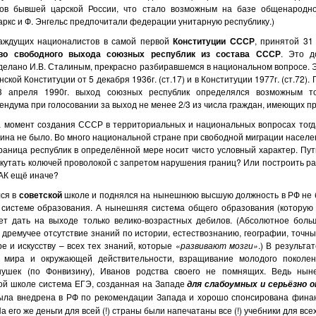
ов бывшей царской России, что стало возможным на базе общенародно
Маркс и Ф. Энгельс предпочитали федерации унитарную республику.)
раждущих националистов в самой первой
Конституции
СССР
, принятой 31 
во свободного
выхода
союзных республик из
состава
СССР
. Это д
сделано И.В. Сталиным, прекрасно разбиравшемся в национальном вопросе. 
ской Конституции от 5 декабря 1936г. (ст.17) и в Конституции 1977г. (ст.72).
 апреля 1990г. выход союзных республик определялся возможным то
ндума при голосовании за выход не менее 2/3 из числа граждан, имеющих пр
а момент создания СССР в территориальных и национальных вопросах тогда
лина не было. Во много национальной стране при свободной миграции населен
граница республик в определённой мере носит чисто условный характер. Пу
окутать колючей проволокой с запретом нарушения границ? Или построить р
КАК ещё иначе?
ся в
советской
школе и поднялся на нынешнюю высшую должность в РФ не бе
й
системе образования. А нынешняя система общего образования (которую
ет дать на выходе только велико-возрастных дебилов. (Абсолютное боль
дремучее отсутствие знаний по истории, естествознанию, географии, точны
е и искусству – всех тех знаний, которые «
развивают мозги»
.) В результа
 мира и окружающей действительности, взращивание молодого поколен
ушек (по Фонвизину), Иванов родства своего не помнящих. Ведь нын
й школе система ЕГЭ, созданная на Западе
для слабоумных и серьёзно
ла внедрена в РФ по рекомендации Запада и хорошо спонсирована фина
 его же деньги для всей (!) страны были напечатаны все (!) учебники для все