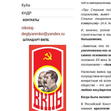
гнёта империализма
Куба
«При Сталине под
КНДР
социализма, вывел
Сталин теоретиче
КОНТАКТЫ
коммунизму
»
(Н.А. А
nikolaj-
И, конечно, успех
degtyarenko@yandex.ru
строительства в ли
большевизма.
ШТАНДАРТ ВКПБ
«Заметим, что до 
уничтожении его ид
своего основного 
половине ХХ века 
постановлял –
«бол
Насколько важна и
посредством которой
конкретным её аспе
общества – это цел
любого государств
Когда была оклевет
В Российской Конст
никакая
идеология