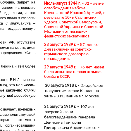
абсурдно. Запрет на
Июль-август 1944 г.
– 82 – летие
и запрет на ревизию
освобождения Рабоче-
й идеологии, а как
Крестьянской Красной Армией, в
 его права и свободы
результате 10- и Сталинских
Ударов, Советской Белоруссии,
ка и гражданина –
Советской Украины и Советской
на государственную
Молдавии от немецко-
фашистских захватчиков.
сти РФ, отсутствие
23 августа 1939 г.
– 87 лет со
пчемся на месте, имея
дня заключения советско-
 определения. Жизнь
германского договора о
ненападении.
. Ленина и тем более
29 августа 1949 г. –
76 лет назад
была испытана первая атомная
бомба в СССР.
ься о В.И Ленине на
вно), что мол
«есть
30 августа 1918 г.
- Злодейское
щё какие-то клички
покушение эсерки Каплан на
ину под российскую
жизнь В.И.Ленина в г. Москве.
31 августа 1919 г.
– 107 лет
 означает, во-первых
зверской казни
 космополитствующей
белогвардейцами генерала
вторых – это может
Деникина Григория
и, организовавшими
Григорьевича Анджиевского –
й народ, оболгавших