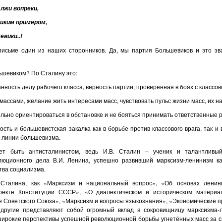
лжи вопреки,
иким примером,
вики..!
письме один из наших сторонников. Да, мы партия Большевиков и это зв
ьшевиком? По Сталину это:
нность делу рабочего класса, верность партии, проверенная в боях с классов
 массами, желание жить интересами масс, чувствовать пульс жизни масс, их н
льно ориентироваться в обстановке и не бояться принимать ответственные 
сть и большевистская закалка как в борьбе против классового врага, так и
т линии большевизма.
т быть антисталинистом, ведь И.В. Сталин – ученик и талантливы
юционного дела В.И. Ленина, успешно развивший марксизм-ленинизм ка
тва социализма.
 Сталина, как «Марксизм и национальный вопрос», «Об основах ленин
оекте Конституции СССР», «О диалектическом и историческом материа
е Советского Союза», «Марксизм и вопросы языкознания», «Экономические 
другие представляют собой огромный вклад в сокровищницу марксизма-л
широкие перспективы успешной революционной борьбы угнетённых масс за с