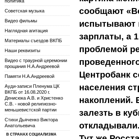
политика
сообщают «Ве
Советская музыка
Видео фильмы
испытывают н
Наглядная агитация
зарплаты, а 
Материалы съездов ВКПБ
проблемой ре
Наши реквизиты
проведенног
Видео с траурной церемонии
прощания Н.А.Андреевой
Центробанк с
Памяти Н.А.Андреевой
населения ст
Ауди-записи Пленума ЦК
ВКПБ от 16.08.2020 г.
Денисюка А.В. и Христенко
накоплений.
С.В. - новой религиозно-
меньшевистской партии
залезть в куб
Стихи Дьяченко Виктора
откладывали.
Анатольевича
В СТРАНАХ СОЦИАЛИЗМА
Тут же Росст