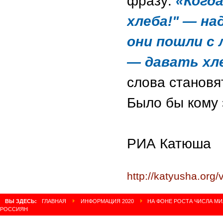
фразу:
«Когда
хлеба!" — на
они пошли с 
— давать хл
слова становя
Было бы кому 
РИА Катюша
http://katyusha.org
ВЫ ЗДЕСЬ:
ГЛАВНАЯ
ИНФОРМАЦИЯ 2020
НА ФОНЕ РОСТА ЧИСЛА М
РОССИЯН