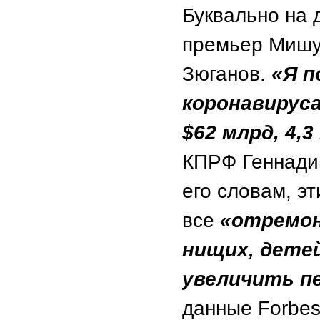
Буквально на 
премьер Мишу
Зюганов.
«Я п
коронавируса
$62 млрд, 4,3
КПРФ Геннадий
его словам, э
все
«отремон
нищих, детей
увеличить п
данные Forbes