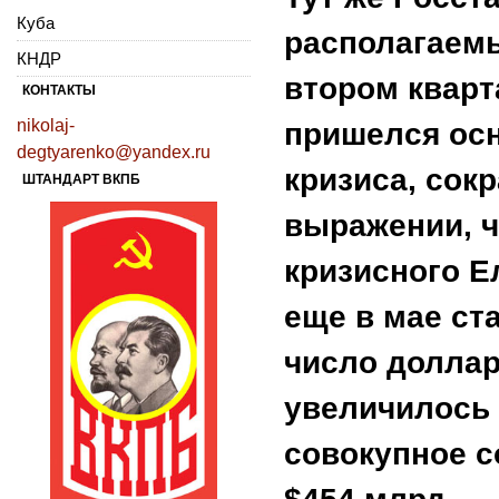
Куба
располагаем
КНДР
втором кварт
КОНТАКТЫ
nikolaj-
пришелся осн
degtyarenko@yandex.ru
кризиса, сок
ШТАНДАРТ ВКПБ
выражении, ч
кризисного Е
еще в мае ст
число долла
увеличилось с
совокупное с