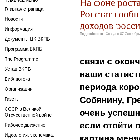
На фоне рост
ГЛАВНОЕ МЕНЮ
Главная страница
Росстат сооб
Новости
доходов росс
Информация
Подробности
Создано
07 Сентябрь
Документы ЦК ВКПБ
Программа ВКПБ
The Programme
связи с окон
Устав ВКПБ
наши статист
Библиотека
периода коро
Организации
Собянину, Гр
Газеты
СССР в Великой
очень успешн
Отечественной войне
если отойти 
Рабочее движение
Идеология, экономика,
картина меняе