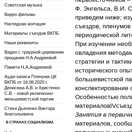
Советская музыка
Ф. Энгельса, В.И.
Видео фильмы
приведем ниже; и
Наглядная агитация
съездов, пленумов
Материалы съездов ВКПБ
периодической лите
Наши реквизиты
При изучении необ
овладения методам
Видео с траурной церемонии
прощания Н.А.Андреевой
стратегии и такти
Памяти Н.А.Андреевой
исторического опы
Ауди-записи Пленума ЦК
большевистской па
ВКПБ от 16.08.2020 г.
конспектирование 
Денисюка А.В. и Христенко
С.В. - новой религиозно-
Особенностью поли
меньшевистской партии
материалов
IV
съез
Стихи Дьяченко Виктора
Занятия в первич
Анатольевича
материалов, сообщ
В СТРАНАХ СОЦИАЛИЗМА