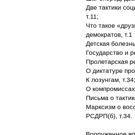
Две тактики со
т.11;
Что такое «друз
демократов, т.1
Детская болезнь
Государство и р
Пролетарская ре
О диктатуре про
К лозунгам, т.34
О компромиссах,
Письма о тактике
Марксизм о вос
РСДРП(б), т.34.
Вооруженное вос