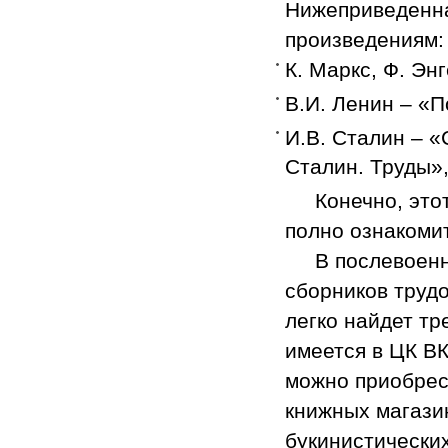
Нижеприведенна
произведениям:
К. Маркс, Ф. Эн
В.И. Ленин – «П
И.В. Сталин – «
Сталин. Труды»
Конечно, этот 
полно ознакоми
В послевоенны
сборников трудо
легко найдет т
имеется в ЦК В
можно приобрес
книжных магази
букинистически