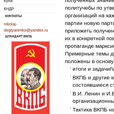
полученных знаний
Куба
политучебы по утв
КНДР
организаций на ка
КОНТАКТЫ
партии новую парт
nikolaj-
приложить получен
degtyarenko@yandex.ru
ШТАНДАРТ ВКПБ
их в конкретной по
пропаганде марксис
Примерные темы до
положены в основу
итоги и задачи
I
ВКПБ и другие к
состоявшиеся с
В.И. Ленин и И.
организационны
Тактика ВКПБ на