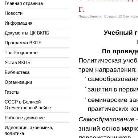
Главная страница
г.
Новости
Подробности
Создано
12 Сентябрь
Информация
Учебный го
Документы ЦК ВКПБ
Программа ВКПБ
По провед
The Programme
Политическая учеб
Устав ВКПБ
трем направления:
Библиотека
самообразован
Организации
занятия в перв
Газеты
семинарские зан
СССР в Великой
Отечественной войне
практических к
Рабочее движение
Самообразование 
Идеология, экономика,
знаний основ марк
политика
первоисточников – 