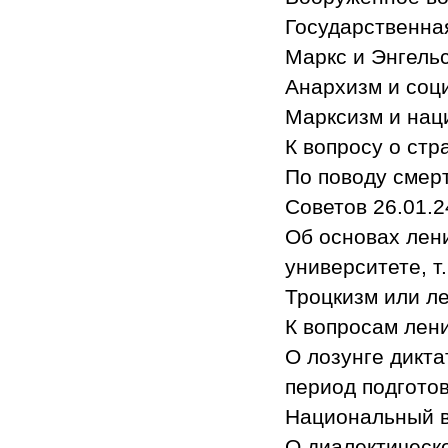
Государственная
Маркс и Энгельс
Анархизм и соци
Марксизм и наци
К вопросу о стра
По поводу смерт
Советов 26.01.24г
Об основах лен
университете, т.
Троцкизм или ле
К вопросам лени
О лозунге дикта
период подготов
Национальный во
О диалектическ