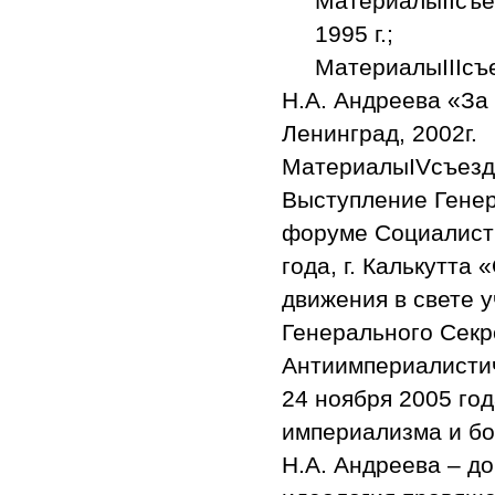
Материалы
II
съе
1995 г.;
Материалы
III
съ
Н.А. Андреева «За
Ленинград, 2002г.
Материалы
IV
съезд
Выступление Генер
форуме Социалисти
года, г. Калькутт
движения в свете 
Генерального Секр
Антиимпериалисти
24 ноября 2005 год
империализма и бо
Н.А. Андреева – д