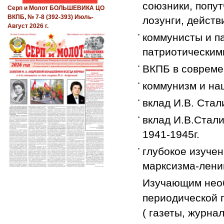
союзники, попут
Серп и Молот БОЛЬШЕВИКА ЦО
ВКПБ, № 7-8 (392-393) Июль-
лозунги, действи
Август 2026 г.
коммунисты и п
патриотическим
ВКПБ в совреме
коммунизм и на
вклад И.В. Стал
вклад И.В.Стал
1941-1945г.
глубокое изучен
марксизма-лени
Изучающим необ
периодической 
( газеты, журна