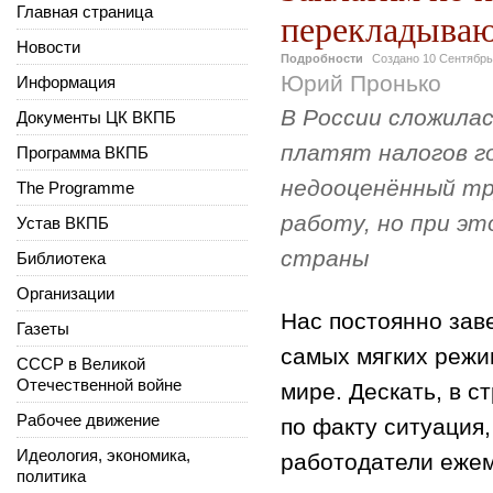
Главная страница
перекладываю
Новости
Подробности
Создано
10 Сентябрь
Юрий Пронько
Информация
В России сложилас
Документы ЦК ВКПБ
платят налогов го
Программа ВКПБ
недооценённый тр
The Programme
работу, но при эт
Устав ВКПБ
страны
Библиотека
Организации
Нас постоянно заве
Газеты
самых мягких режи
СССР в Великой
Отечественной войне
мире. Дескать, в с
Рабочее движение
по факту ситуация
Идеология, экономика,
работодатели еже
политика