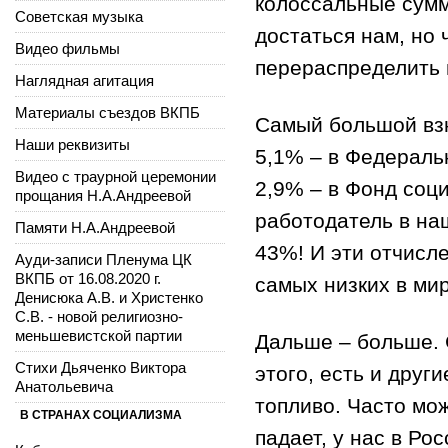
колоссальные сумм
Советская музыка
достаться нам, но 
Видео фильмы
перераспределить 
Наглядная агитация
Материалы съездов ВКПБ
Самый большой взн
Наши реквизиты
5,1% – в Федераль
Видео с траурной церемонии
2,9% – в Фонд соц
прощания Н.А.Андреевой
работодатель в наш
Памяти Н.А.Андреевой
43%! И эти отчисл
Ауди-записи Пленума ЦК
ВКПБ от 16.08.2020 г.
самых низких в мир
Денисюка А.В. и Христенко
С.В. - новой религиозно-
меньшевистской партии
Дальше – больше. 
Стихи Дьяченко Виктора
этого, есть и дру
Анатольевича
топливо. Часто мо
В СТРАНАХ СОЦИАЛИЗМА
падает, у нас в Ро