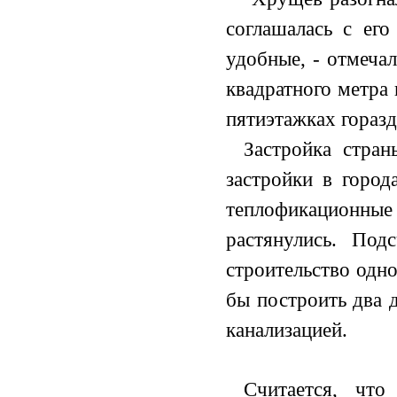
соглашалась с ег
удобные, - отмеча
квадратного метра 
пятиэтажках горазд
Застройка стра
застройки в город
теплофикацион
растянулись. Под
строительство одн
бы построить два 
канализацией.
Считается, чт