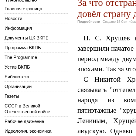
За что отстра
ГЛАВНОЕ МЕНЮ
Главная страница
довёл страну 
Новости
Подробности
Создано
18 Сентябрь
Информация
Н. С. Хрущев н
Документы ЦК ВКПБ
завершили начатое
Программа ВКПБ
The Programme
период между двум
Устав ВКПБ
эпохами. Так за чт
Библиотека
С Никитой Хру
Организации
связывать "оттепе
Газеты
народа из комм
СССР в Великой
пятиэтажные "хрущ
Отечественной войне
Лениным, Хрущёв
Рабочее движение
людскую. Однако 
Идеология, экономика,