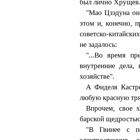
был лично Хрущев
"Мао Цзэдуна он 
этом и, конечно, 
советско-китайски
не задалось:
"...Во время п
внутренние дела, 
хозяйстве".
А Фиделя Кастр
любую красную тря
Впрочем, свое 
барской щедростью
"В Гвинее с п