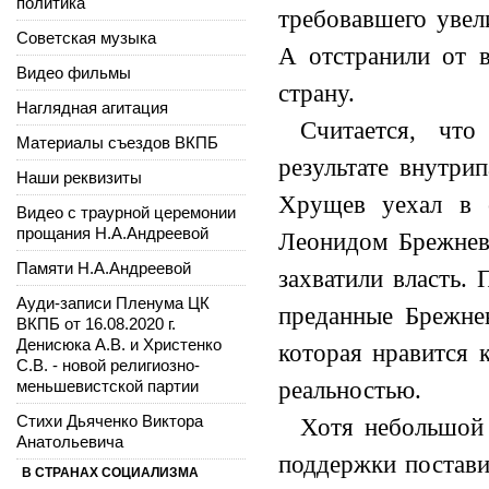
политика
требовавшего увел
Советская музыка
А отстранили от в
Видео фильмы
страну.
Наглядная агитация
Считается, чт
Материалы съездов ВКПБ
результате внутри
Наши реквизиты
Хрущев уехал в 
Видео с траурной церемонии
прощания Н.А.Андреевой
Леонидом Брежневы
Памяти Н.А.Андреевой
захватили власть.
Ауди-записи Пленума ЦК
преданные Брежнев
ВКПБ от 16.08.2020 г.
Денисюка А.В. и Христенко
которая нравится 
С.В. - новой религиозно-
меньшевистской партии
реальностью.
Стихи Дьяченко Виктора
Хотя небольшой
Анатольевича
поддержки постави
В СТРАНАХ СОЦИАЛИЗМА