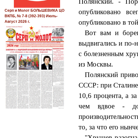
Полянский. - Пор
опубликовано вс
Серп и Молот БОЛЬШЕВИКА ЦО
ВКПБ, № 7-8 (392-393) Июль-
опубликовано в той
Август 2026 г.
Вот вам и боре
выдвигались и по-
с болезненным хру
из Москвы.
Полянский приво
СССР: при Сталине
10,6 процента, а з
чем вдвое - д
производительност
то, за что его нынч
"Хрущев разогна