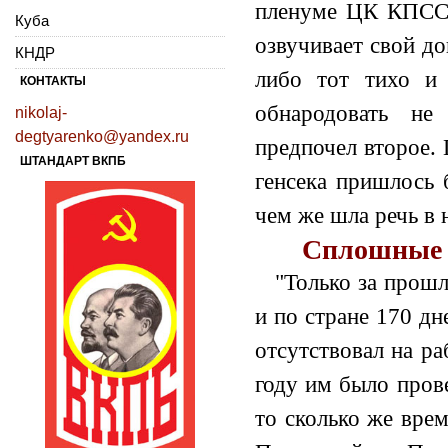
пленуме ЦК КПСС 
Куба
озвучивает свой до
КНДР
либо тот тихо и 
КОНТАКТЫ
обнародовать не
nikolaj-
degtyarenko@yandex.ru
предпочел второе. 
ШТАНДАРТ ВКПБ
генсека пришлось 
чем же шла речь в
Сплошные 
"Только за прошл
и по стране 170 дне
отсутствовал на ра
году им было пров
то сколько же вре