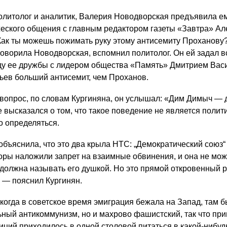
политолог и аналитик, Валерия Новодворская предъявила е
жеского общения с главным редактором газеты «Завтра» А
ак ты можешь пожимать руку этому антисемиту Проханову
говорила Новодворская, вспомнил политолог. Он ей задал 
ду ее дружбы с лидером общества «Память» Дмитрием Вас
льев больший антисемит, чем Проханов.
 вопрос, по словам Кургиняна, он услышал: «Дим Димыч — 
 высказался о том, что такое поведение не является полит
о определяться.
объяснила, что это два крыла НТС: „Демократический союз“ 
оры наложили запрет на взаимные обвинения, и она не мож
 должна называть его душкой. Но это прямой откровенный р
 — пояснил Кургинян.
 когда в советское время эмиграция бежала на Запад, там 
ьный антикоммунизм, но и махрово фашистский, так что пр
иций приходилось в одной столовой питаться в какой-нибуд