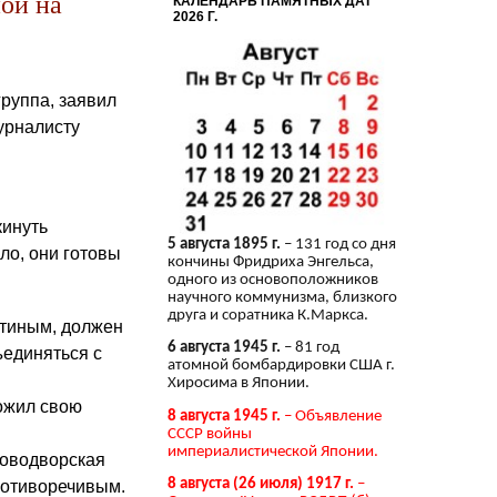
ной на
КАЛЕНДАРЬ ПАМЯТНЫХ ДАТ
2026 Г.
руппа, заявил
урналисту
кинуть
5 августа 1895 г.
– 131 год со дня
ло, они готовы
кончины Фридриха Энгельса,
одного из основоположников
научного коммунизма, близкого
друга и соратника К.Маркса.
утиным, должен
6 августа 1945 г.
– 81 год
ъединяться с
атомной бомбардировки США г.
Хиросима в Японии.
ожил свою
8 августа 1945 г.
– Объявление
СССР войны
империалистической Японии.
Новодворская
8 августа (26 июля) 1917 г.
–
ротиворечивым.