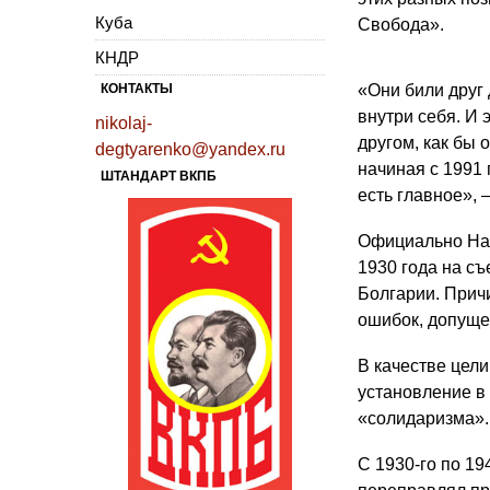
Куба
Свобода».
КНДР
КОНТАКТЫ
«Они били друг 
внутри себя. И 
nikolaj-
другом, как бы 
degtyarenko@yandex.ru
начиная с 1991 
ШТАНДАРТ ВКПБ
есть главное», 
Официально Нар
1930 года на с
Болгарии. Прич
ошибок, допуще
В качестве цел
установление в
«солидаризма».
С 1930-го по 1