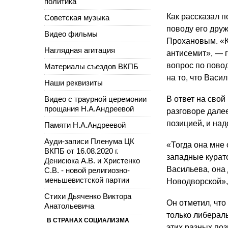
политика
Как рассказал 
Советская музыка
поводу его дру
Видео фильмы
Прохановым. «К
Наглядная агитация
антисемит», — 
вопрос по пово
Материалы съездов ВКПБ
на то, что Васи
Наши реквизиты
Видео с траурной церемонии
В ответ на свой
прощания Н.А.Андреевой
разговоре далее
позицией, и над
Памяти Н.А.Андреевой
Ауди-записи Пленума ЦК
«Тогда она мне 
ВКПБ от 16.08.2020 г.
западные курат
Денисюка А.В. и Христенко
Васильева, она
С.В. - новой религиозно-
меньшевистской партии
Новодворской»,
Стихи Дьяченко Виктора
Он отметил, что
Анатольевича
только либерал
В СТРАНАХ СОЦИАЛИЗМА
этих разных поз