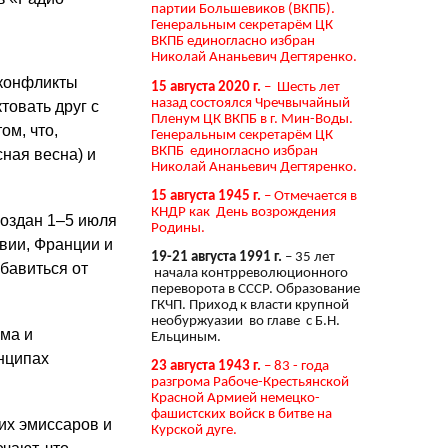
партии Большевиков (ВКПБ).
Генеральным секретарём ЦК
ВКПБ единогласно избран
Николай Ананьевич Дегтяренко.
а конфликты
15 августа 2020 г.
– Шесть лет
назад состоялся Чречвычайный
товать друг с
Пленум ЦК ВКПБ в г. Мин-Воды.
ом, что,
Генеральным секретарём ЦК
ВКПБ единогласно избран
сная весна) и
Николай Ананьевич Дегтяренко.
15 августа 1945 г.
– Отмечается в
КНДР как День возрождения
оздан 1–5 июля
Родины.
вии, Франции и
19-21 августа 1991 г.
– 35 лет
бавиться от
начала контрреволюционного
переворота в СССР. Образование
ГКЧП. Приход к власти крупной
необуржуазии во главе с Б.Н.
ма и
Ельциным.
инципах
23 августа 1943 г.
– 83 - года
разгрома Рабоче-Крестьянской
Красной Армией немецко-
фашистских войск в битве на
их эмиссаров и
Курской дуге.