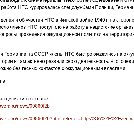
опагандистские материалы. Некоторые исследователи отме
 работа НТС курировалась спецслужбами Польши, Германи
дения и об участии НТС в Финской войне 1940 г. на сторон
исло членов НТС поступило на работу в нацистские организ
опросы проведения оккупационной политики на территории
я Германии на СССР члены НТС быстро оказались на окк
тории и там активно развили свою деятельность. Что, очев
ожно без тесных контактов с оккупационными властями.
сна
ал целиком по ссылке:
mavera.ru/news/09860f2b
imavera.ru/news/09860f2b?utm_referrer=https%3A%2F%2Fzen.