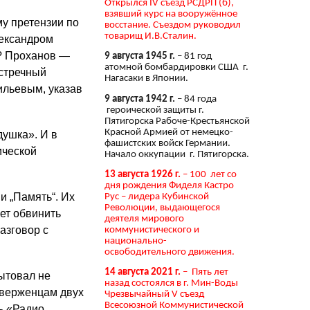
Открылся IV съезд РСДРП (б),
взявший курс на вооружённое
му претензии по
восстание. Съездом руководил
товарищ И.В.Сталин.
лександром
? Проханов —
9 августа 1945 г.
– 81 год
атомной бомбардировки США г.
встречный
Нагасаки в Японии.
ильевым, указав
9 августа 1942 г.
– 84 года
героической защиты г.
Пятигорска Рабоче-Крестьянской
Красной Армией от немецко-
душка». И в
фашистских войск Германии.
ической
Начало оккупации г. Пятигорска.
13 августа 1926 г.
– 100 лет со
дня рождения Фиделя Кастро
и „Память“. Их
Рус – лидера Кубинской
Революции, выдающегося
ет обвинить
деятеля мирового
азговор с
коммунистического и
национально-
освободительного движения.
14 августа 2021 г.
– Пять лет
бытовал не
назад состоялся в г. Мин-Воды
иверженцам двух
Чрезвычайный V съезд
Всесоюзной Коммунистической
ь «Радио