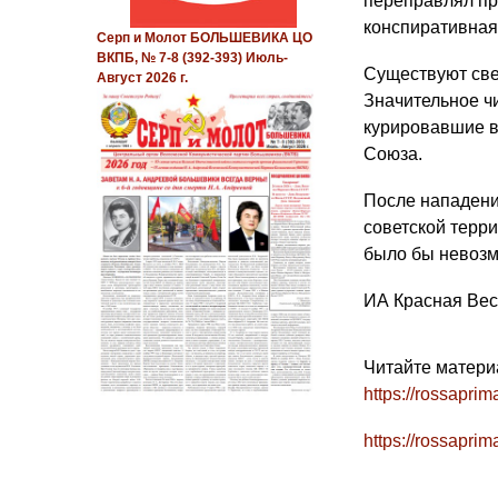
переправлял пр
конспиративная
Серп и Молот БОЛЬШЕВИКА ЦО
ВКПБ, № 7-8 (392-393) Июль-
Существуют све
Август 2026 г.
Значительное ч
курировавшие в
Союза.
После нападени
советской терри
было бы невозм
ИА Красная Ве
Читайте матери
https://rossapri
https://rossapr