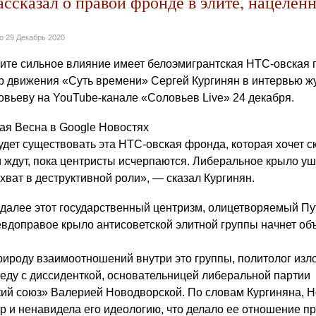
ссказал о правой фронде в элите, нацелен
но
29 Декабрь 2020
лите сильное влияние имеет белоэмигрантская НТС-овская г
ер движения «Суть времени» Сергей Кургинян в интервью ж
вьеву на YouTube-канале «Соловьев Live» 24 декабря.
ая Весна в Google Новостях
удет существовать эта НТС-овская фронда, которая хочет с
и ждут, пока центристы исчерпаются. Либеральное крыло уш
дхват в деструктивной роли», — сказал Кургинян.
о далее этот государственный центризм, олицетворяемый П
севдоправое крыло антисоветской элитной группы начнет об
рироду взаимоотношений внутри это группы, политолог изл
ду с диссиденткой, основательницей либеральной партии
ий союз» Валерией Новодворской. По словам Кургиняна, 
тр и ненавидела его идеологию, что делало ее отношение п