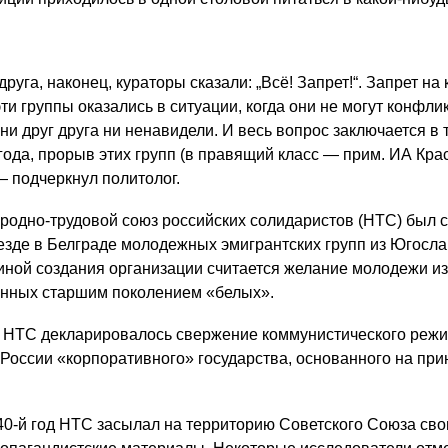
друга, наконец, кураторы сказали: „Всё! Запрет!“. Запрет н
эти группы оказались в ситуации, когда они не могут конфлик
они друг друга ни ненавидели. И весь вопрос заключается в т
года, прорыв этих групп (в правящий класс — прим. ИА Кра
— подчеркнул политолог.
одно-трудовой союз российских солидаристов (НТС) был с
ъезде в Белграде молодежных эмигрантских групп из Югосла
иной создания организации считается желание молодежи из
нных старшим поколением «белых».
и НТС декларировалось свержение коммунистического режи
 России «корпоративного» государства, основанного на пр
940-й год НТС засылал на территорию Советского Союза сво