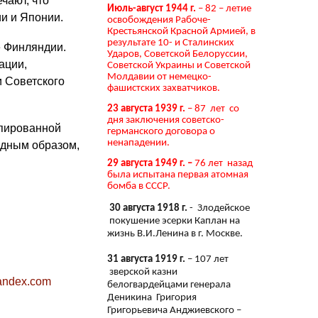
чают, что
Июль-август 1944 г.
– 82 – летие
и и Японии.
освобождения Рабоче-
Крестьянской Красной Армией, в
результате 10- и Сталинских
е Финляндии.
Ударов, Советской Белоруссии,
ации,
Советской Украины и Советской
Молдавии от немецко-
 Советского
фашистских захватчиков.
23 августа 1939 г.
– 87 лет со
дня заключения советско-
упированной
германского договора о
ненападении.
идным образом,
29 августа 1949 г. –
76 лет назад
была испытана первая атомная
бомба в СССР.
30 августа 1918 г.
- Злодейское
покушение эсерки Каплан на
жизнь В.И.Ленина в г. Москве.
31 августа 1919 г.
– 107 лет
зверской казни
yandex.com
белогвардейцами генерала
Деникина Григория
Григорьевича Анджиевского –