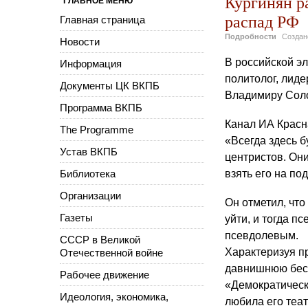
Кургинян ра
ГЛАВНОЕ МЕНЮ
распад РФ
Главная страница
Подробности
Созда
Новости
В российской э
Информация
политолог, лид
Документы ЦК ВКПБ
Владимиру Соло
Программа ВКПБ
Канал ИА Красн
The Programme
«Всегда здесь б
Устав ВКПБ
центристов. Он
Библиотека
взять его на по
Организации
Он отметил, чт
Газеты
уйти, и тогда п
псевдолевым.
СССР в Великой
Характеризуя п
Отечественной войне
давнишнюю бесе
Рабочее движение
«Демократическ
Идеология, экономика,
любила его теа