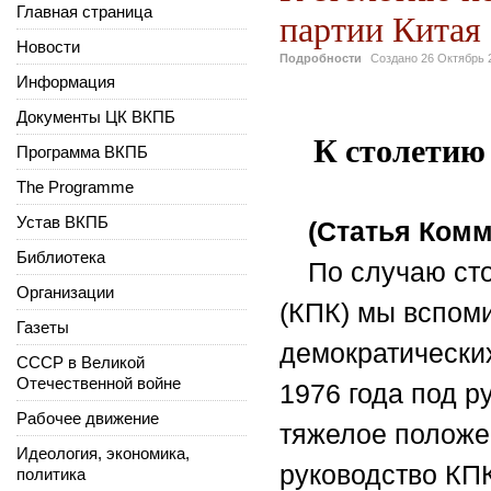
Главная страница
партии Китая
Новости
Подробности
Создано
26 Октябрь 
Информация
Документы ЦК ВКПБ
К столетию
Программа ВКПБ
The Programme
Устав ВКПБ
(Статья Ком
Библиотека
По случаю ст
Организации
(КПК) мы вспом
Газеты
демократически
СССР в Великой
Отечественной войне
1976 года под 
Рабочее движение
тяжелое положен
Идеология, экономика,
руководство КП
политика