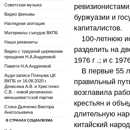
Советская музыка
ревизионистами
Видео фильмы
буржуазии и го
Наглядная агитация
капиталистов.
Материалы съездов ВКПБ
100-летнюю и
Наши реквизиты
разделить на дв
Видео с траурной церемонии
прощания Н.А.Андреевой
1976 г .; и с 197
Памяти Н.А.Андреевой
В первые 55 
Ауди-записи Пленума ЦК
правильный пут
ВКПБ от 16.08.2020 г.
Денисюка А.В. и Христенко
возглавила рабо
С.В. - новой религиозно-
меньшевистской партии
крестьян и объе
Стихи Дьяченко Виктора
Анатольевича
длительную нар
В СТРАНАХ СОЦИАЛИЗМА
китайский народ 