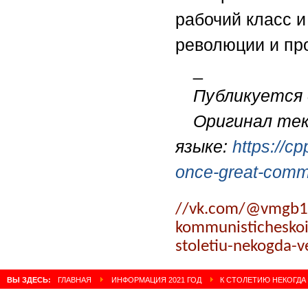
рабочий класс и
революции и пр
_
Публикуется 
Оригинал тек
языке:
https://c
once-great-commu
//vk.com/@vmgb191
kommunisticheskoi-
stoletiu-nekogda-v
ВЫ ЗДЕСЬ:
ГЛАВНАЯ
ИНФОРМАЦИЯ 2021 ГОД
К СТОЛЕТИЮ НЕКОГДА