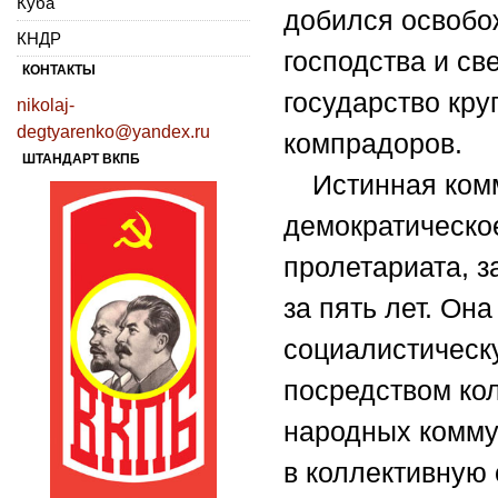
Куба
добился освобо
КНДР
господства и с
КОНТАКТЫ
государство кр
nikolaj-
degtyarenko@yandex.ru
компрадоров.
ШТАНДАРТ ВКПБ
Истинная ком
демократическо
пролетариата, 
за пять лет. Он
социалистическ
посредством ко
народных комму
в коллективную 