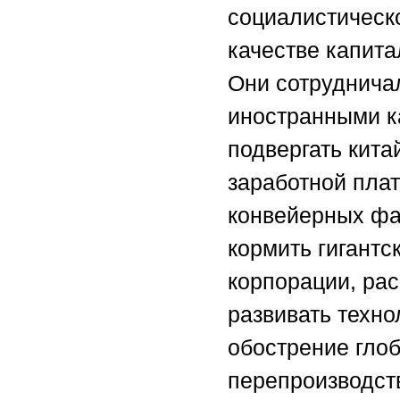
социалистическо
качестве капита
Они сотруднича
иностранными к
подвергать кита
заработной пла
конвейерных фаб
кормить гигантс
корпорации, ра
развивать техно
обострение глоб
перепроизводст