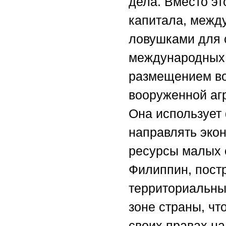
дела. Вместо эт
капитала, межд
ловушками для 
международных 
размещением во
вооруженной аг
Она использует
направлять эко
ресурсы малых 
Филиппин, пост
территориальны
зоне страны, чт
своих правах н