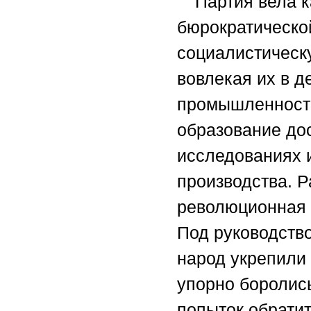
Партия вела 
бюрократическо
социалистическ
вовлекая их в д
промышленность
образование до
исследованиях 
производства. 
революционная 
Под руководств
народ укрепили 
упорно боролис
попыток обратит