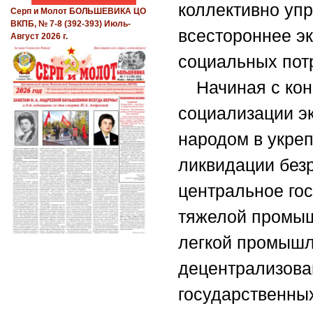
коллективно уп
Серп и Молот БОЛЬШЕВИКА ЦО
ВКПБ, № 7-8 (392-393) Июль-
всестороннее э
Август 2026 г.
социальных пот
Начиная с кон
социализации э
народом в укре
ликвидации без
центральное гос
тяжелой промыш
легкой промышл
децентрализова
государственны