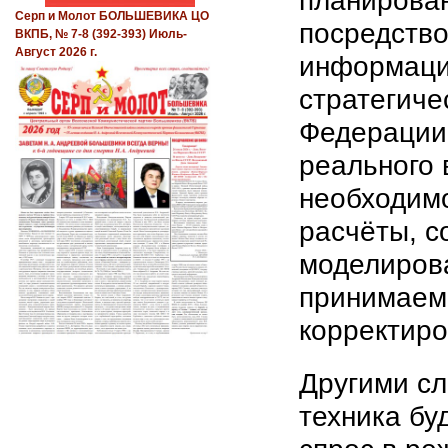
планирова
Серп и Молот БОЛЬШЕВИКА ЦО
посредств
ВКПБ, № 7-8 (392-393) Июль-
Август 2026 г.
информаци
стратегиче
Федерации
реального 
необходим
расчёты, с
моделирова
принимаем
корректиро
Другими сл
техника бу