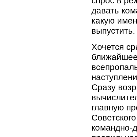
спрос в ре
давать ко
какую имен
выпустить.
Хочется ср
ближайшее
всепропал
наступлени
Сразу воз
вычислите
главную пр
Советског
командно-д