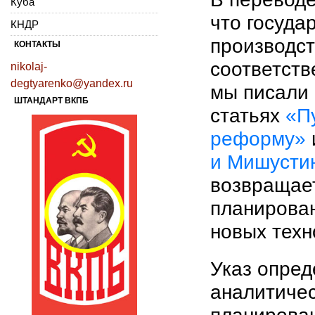
Куба
что госуда
КНДР
производст
КОНТАКТЫ
соответств
nikolaj-
degtyarenko@yandex.ru
мы писали
ШТАНДАРТ ВКПБ
статьях
«П
реформу»
и Мишустин
возвращает
планирован
новых техн
Указ опред
аналитичес