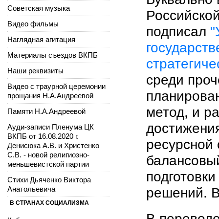
Советская музыка
Российско
Видео фильмы
подписал
"
Наглядная агитация
государств
Материалы съездов ВКПБ
стратегиче
Наши реквизиты
среди проч
Видео с траурной церемонии
планирова
прощания Н.А.Андреевой
метод, и р
Памяти Н.А.Андреевой
достижения
Ауди-записи Пленума ЦК
ВКПБ от 16.08.2020 г.
ресурсной 
Денисюка А.В. и Христенко
С.В. - новой религиозно-
балансовый
меньшевистской партии
подготовки
Стихи Дьяченко Виктора
Анатольевича
решений. 
В СТРАНАХ СОЦИАЛИЗМА
В переводе