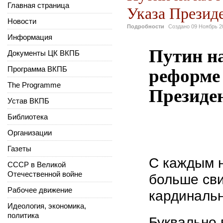
Главная страница
Указа Президе
Новости
Подробности
Создано
09 Ноябрь 2
Информация
Путин на
Документы ЦК ВКПБ
реформе
Программа ВКПБ
The Programme
Президен
Устав ВКПБ
Библиотека
Организации
Газеты
С каждым 
СССР в Великой
Отечественной войне
больше сви
Рабочее движение
кардинальн
Идеология, экономика,
политика
Буквально 