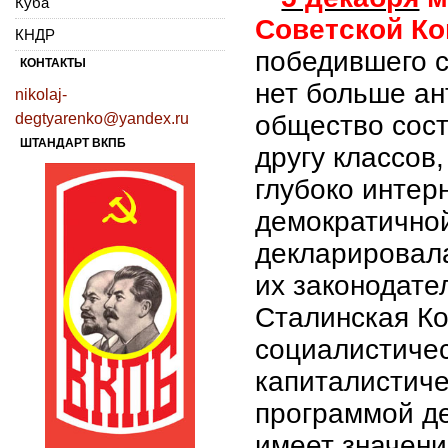
Куба
Советской Ко
КНДР
победившего с
КОНТАКТЫ
нет больше ан
nikolaj-
degtyarenko@yandex.ru
общество сост
ШТАНДАРТ ВКПБ
другу классов,
глубоко интер
демократичной
декларировала
их законодате
Сталинская Ко
социалистичес
капиталистиче
программой д
имеет значени