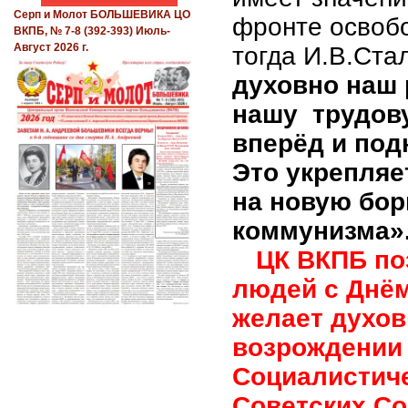
Серп и Молот БОЛЬШЕВИКА ЦО
фронте освобо
ВКПБ, № 7-8 (392-393) Июль-
Август 2026 г.
тогда И.В.Ста
духовно наш 
нашу трудову
вперёд и под
Это укрепляе
на новую бор
коммунизма»
ЦК ВКПБ по
людей с Днём
желает духов
возрождении 
Социалистиче
Советских Со